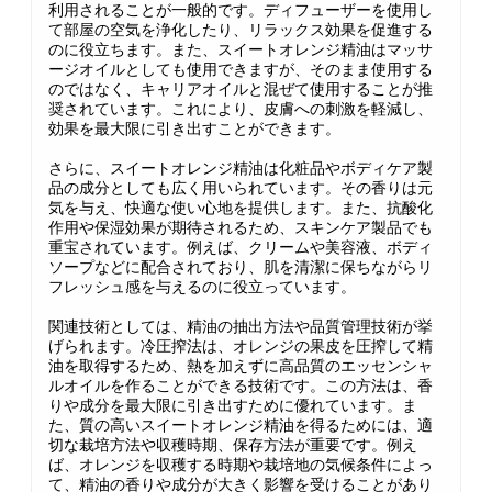
利用されることが一般的です。ディフューザーを使用し
て部屋の空気を浄化したり、リラックス効果を促進する
のに役立ちます。また、スイートオレンジ精油はマッサ
ージオイルとしても使用できますが、そのまま使用する
のではなく、キャリアオイルと混ぜて使用することが推
奨されています。これにより、皮膚への刺激を軽減し、
効果を最大限に引き出すことができます。
さらに、スイートオレンジ精油は化粧品やボディケア製
品の成分としても広く用いられています。その香りは元
気を与え、快適な使い心地を提供します。また、抗酸化
作用や保湿効果が期待されるため、スキンケア製品でも
重宝されています。例えば、クリームや美容液、ボディ
ソープなどに配合されており、肌を清潔に保ちながらリ
フレッシュ感を与えるのに役立っています。
関連技術としては、精油の抽出方法や品質管理技術が挙
げられます。冷圧搾法は、オレンジの果皮を圧搾して精
油を取得するため、熱を加えずに高品質のエッセンシャ
ルオイルを作ることができる技術です。この方法は、香
りや成分を最大限に引き出すために優れています。ま
た、質の高いスイートオレンジ精油を得るためには、適
切な栽培方法や収穫時期、保存方法が重要です。例え
ば、オレンジを収穫する時期や栽培地の気候条件によっ
て、精油の香りや成分が大きく影響を受けることがあり