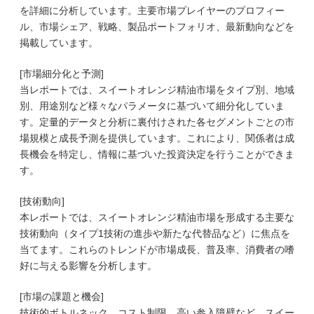
を詳細に分析しています。主要市場プレイヤーのプロフィー
ル、市場シェア、戦略、製品ポートフォリオ、最新動向などを
掲載しています。
[市場細分化と予測]
当レポートでは、スイートオレンジ精油市場をタイプ別、地域
別、用途別など様々なパラメータに基づいて細分化していま
す。定量的データと分析に裏付けされた各セグメントごとの市
場規模と成長予測を提供しています。これにより、関係者は成
長機会を特定し、情報に基づいた投資決定を行うことができま
す。
[技術動向]
本レポートでは、スイートオレンジ精油市場を形成する主要な
技術動向（タイプ1技術の進歩や新たな代替品など）に焦点を
当てます。これらのトレンドが市場成長、普及率、消費者の嗜
好に与える影響を分析します。
[市場の課題と機会]
技術的ボトルネック、コスト制限、高い参入障壁など、スイー