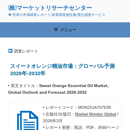
コ
(株)マーケットリサーチセンター
ン
❖ 世界の市場調査レポート/産業調査報告書/委託調査サービス
テ
ン
ツ
メニュー
へ
ス
キ
調査レポート
ッ
プ
スイートオレンジ精油市場：グローバル予測
2026年-2032年
• 英文タイトル：
Sweet Orange Essential Oil Market,
Global Outlook and Forecast 2026-2032
• レポートコード：MON25JA707639
• 出版社/出版日：
Market Monitor Global
/
2026年3月
• レポート形態：英語、PDF、約80ページ