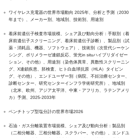
ワイヤレス充電器の世界市場動向 2025年、分析と予測（2030
年まで）、メーカー別、地域別、技術別、用途別
着床前遺伝子検査市場規模、シェア及び動向分析：手順別（着
床前遺伝子スクリーニング、着床前遺伝子診断）、製品別（試
薬・消耗品、機器、ソフトウェア）、技術別（次世代シーケン
シング、ポリメラーゼ連鎖反応、蛍光in situハイブリダイゼー
ション、その他）、用途別（染色体異常、異数性スクリーニン
グ、X連鎖疾患、胚検査、ヒト白血球抗原（HLA）タイピン
グ、その他）、エンドユーザー別（病院、不妊治療センター、
診断センター、研究センターインフラ学術研究所）、地域別
（北米、欧州、アジア太平洋、中東・アフリカ、ラテンアメリ
カ）予測、2025-2033年
ベンチトップ型塩分計の世界市場2026
石油・ガス分離装置市場規模、シェア及び動向分析：製品別
（二相分離器、三相分離器、スクラバー、その他）、エンドユ