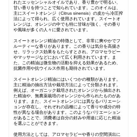
れたエッセンシャルオイルであり、香り豊かで明るい、
甘い香りを持つことで知られています。このオイルは、
主にスイートオレンジ（Citrus sinensis）の皮から冷圧搾
法によって得られ、広く使用されています。スイートオ
レンジは、オレンジの中でも特に甘味が強く、その香り
や風味が多くの人々に愛されています。
スイートオレンジ精油の特徴として、非常に爽やかでフ
ルーティーな香りがあります。この香りは気分を高揚さ
せ、リラックス効果をもたらすとされ、アロマセラピー
やマッサージなどにおいて広く利用されています。ま
た、この精油は微生物の活動を抑える効果があるため、
抗菌作用や抗ウイルス作用も期待されています。
スイートオレンジ精油にはいくつかの種類があります。
主に精油の抽出方法や栽培方法によって分類されます。
例えば、オーガニック栽培されたオレンジから抽出され
た精油や、無農薬栽培のオレンジから作られたものがあ
ります。また、スイートオレンジには異なるバリエーシ
ョンが存在し、それぞれの品種によって香りや成分の特
性が異なる場合があります。このようなバリエーション
があることで、消費者は自分の好みや用途に応じた精油
を選ぶことができます。
使用方法としては、アロマセラピーや香りの空間演出に