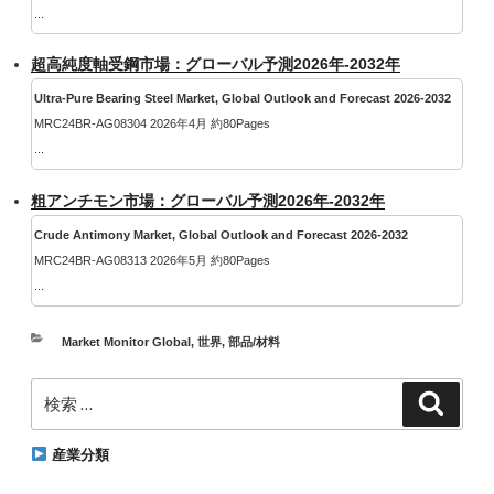
...
超高純度軸受鋼市場：グローバル予測2026年-2032年
Ultra-Pure Bearing Steel Market, Global Outlook and Forecast 2026-2032
MRC24BR-AG08304 2026年4月 約80Pages
...
粗アンチモン市場：グローバル予測2026年-2032年
Crude Antimony Market, Global Outlook and Forecast 2026-2032
MRC24BR-AG08313 2026年5月 約80Pages
...
カ
Market Monitor Global
,
世界
,
部品/材料
テ
検
ゴ
検
索
索:
リ
ー
産業分類