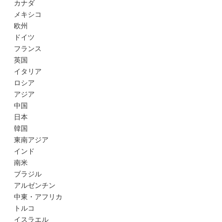
カナダ
メキシコ
欧州
ドイツ
フランス
英国
イタリア
ロシア
アジア
中国
日本
韓国
東南アジア
インド
南米
ブラジル
アルゼンチン
中東・アフリカ
トルコ
イスラエル