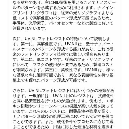
なる材料であり、主にNIL技術を用いることでナノスケー
ルのパターンを形成するために利用されます。ナノイン
プリントリソグラフィは、従来の光リソグラフィよりも
低コストで高解像度のパターン形成が可能であるため、
半導体、光学素子、バイオセンサーなどの製造において
注目されています。
次に、UV-NILフォトレジストの特徴について説明しま
す。第一に、高解像度です。UV-NILは、数十ナノメート
ルスケールのパターンを形成する能力があり、これは従
来のフォトリソグラフィ技術では難しい場合もありま
す。第二に、低コストです。従来のフォトリソグラフィ
に比べて、マスクの使用が不要であるため、製造コスト
が削減されます。第三に、柔軟性です。UV-NILは、様々
な基板材料に適用可能であり、異なる表面特性を持つ基
板上でも優れたパターン形成が可能です。
さらに、UV-NILフォトレジストにはいくつかの種類があ
ります。一般的には、UV-NIL用のレジストは、抗酸化性
と高い熱安定性を持つものが選ばれます。例えば、エポ
キシ樹脂やシリコーンベースの樹脂が高い人気を誇って
います。これらのレジストは、耐薬品性や強度が高く、
ナノパターン形成後の処理工程においても安定性を保つ
ことができます。また、硬化条件やプロセスに応じて選
ぶことができるため、用途に応じた最適な材料を選択す