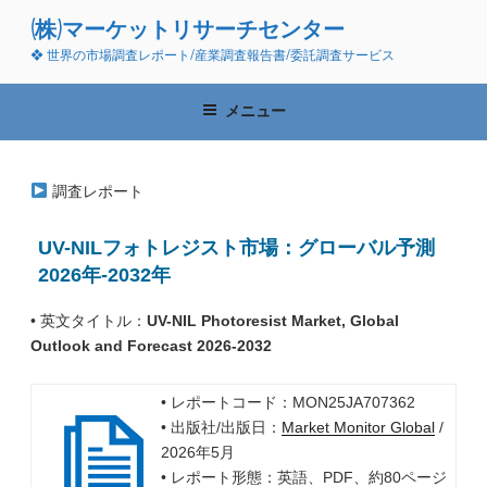
コ
(株)マーケットリサーチセンター
ン
❖ 世界の市場調査レポート/産業調査報告書/委託調査サービス
テ
ン
ツ
メニュー
へ
ス
キ
調査レポート
ッ
プ
UV-NILフォトレジスト市場：グローバル予測
2026年-2032年
• 英文タイトル：
UV-NIL Photoresist Market, Global
Outlook and Forecast 2026-2032
• レポートコード：MON25JA707362
• 出版社/出版日：
Market Monitor Global
/
2026年5月
• レポート形態：英語、PDF、約80ページ