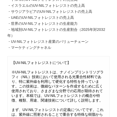
・イスラエルのUV-NILフォトレジストの売上高
・サウジアラビアのUV-NILフォトレジストの売上高
・UAEのUV-NILフォトレジストの売上高
・世界のUV-NILフォトレジストの生産能力
・地域別UV-NILフォトレジストの生産割合（2025年対2032
年）
・UV-NILフォトレジスト産業のバリューチェーン
・マーケティングチャネル
【UV-NILフォトレジストについて】
※UV-NILフォトレジストは、ナノインプリントリソグラ
フィ（NIL）技術において使用される光重合性材料であ
り、特に紫外線を利用して硬化する特性を持っていま
す。この技術は、微細なパターンを作成するために広く
使用されており、さまざまな分野での応用が期待されて
います。本稿では、UV-NILフォトレジストの概念や特
徴、種類、用途、関連技術について詳しく説明します。
まず、UV-NILフォトレジストの定義についてです。これ
は、紫外線に照射されることで重合する特殊な樹脂から