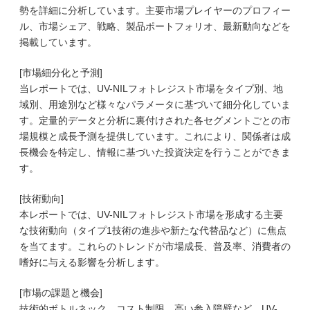
勢を詳細に分析しています。主要市場プレイヤーのプロフィー
ル、市場シェア、戦略、製品ポートフォリオ、最新動向などを
掲載しています。
[市場細分化と予測]
当レポートでは、UV-NILフォトレジスト市場をタイプ別、地
域別、用途別など様々なパラメータに基づいて細分化していま
す。定量的データと分析に裏付けされた各セグメントごとの市
場規模と成長予測を提供しています。これにより、関係者は成
長機会を特定し、情報に基づいた投資決定を行うことができま
す。
[技術動向]
本レポートでは、UV-NILフォトレジスト市場を形成する主要
な技術動向（タイプ1技術の進歩や新たな代替品など）に焦点
を当てます。これらのトレンドが市場成長、普及率、消費者の
嗜好に与える影響を分析します。
[市場の課題と機会]
技術的ボトルネック、コスト制限、高い参入障壁など、UV-