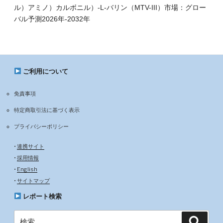
ル）アミノ）カルボニル）-L-バリン（MTV-III）市場：グロー
バル予測2026年-2032年
ご利用について
免責事項
特定商取引法に基づく表示
プライバシーポリシー
•
連携サイト
•
採用情報
•
English
•
サイトマップ
レポート検索
検
検