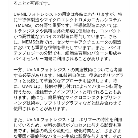
ることが可能です。
UV-NILフォトレジストの用途は多岐にわたりますが、特
に半導体製造やマイクロエレクトロメカニカルシステム
（MEMS）の分野で重要です。半導体製造においては、
トランジスタや集積回路の形成に使用され、コンパクト
かつ高性能なデバイスの製造に寄与しています。さら
に、MEMS分野では、センサーやアクチュエータの製造
においても重要な役割を果たしています。また、バイオ
テクノロジーの分野でも、細胞生育用のパターン形成や
バイオセンサー開発に利用されることがあります。
一方、UV-NILフォトレジストの関連技術についても考慮
する必要があります。NIL技術自体は、従来の光リソグラ
フィと比較して革新的なアプローチを提供します。特
に、UV-NILは、接触や押し付けによってパターン転写を
行うため、接触型ナノインプリントと呼ばれることもあ
ります。他にも、簡易的なマイクロコンタクトプリンテ
ィング技術や、ソフトリソグラフィなどと組み合わせて
使用されることがあります。
また、UV-NILフォトレジストは、ポリマーの特性を利用
しているため、材料の選択がプロセスに与える影響も重
要です。樹脂の粘度や流動性、硬化時間など、さまざま
な要因が最終的なパターン生成に影響を与えます。その