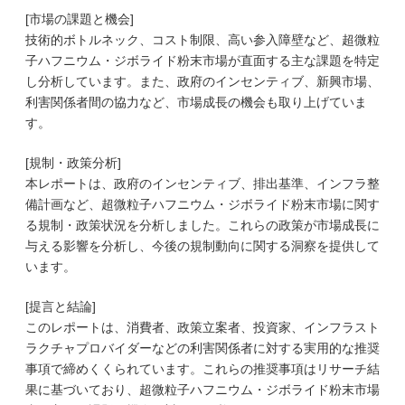
[市場の課題と機会]
技術的ボトルネック、コスト制限、高い参入障壁など、超微粒
子ハフニウム・ジボライド粉末市場が直面する主な課題を特定
し分析しています。また、政府のインセンティブ、新興市場、
利害関係者間の協力など、市場成長の機会も取り上げていま
す。
[規制・政策分析]
本レポートは、政府のインセンティブ、排出基準、インフラ整
備計画など、超微粒子ハフニウム・ジボライド粉末市場に関す
る規制・政策状況を分析しました。これらの政策が市場成長に
与える影響を分析し、今後の規制動向に関する洞察を提供して
います。
[提言と結論]
このレポートは、消費者、政策立案者、投資家、インフラスト
ラクチャプロバイダーなどの利害関係者に対する実用的な推奨
事項で締めくくられています。これらの推奨事項はリサーチ結
果に基づいており、超微粒子ハフニウム・ジボライド粉末市場