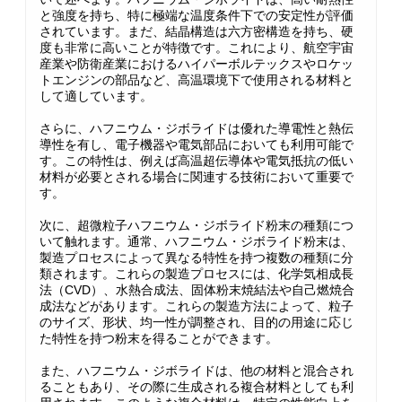
と強度を持ち、特に極端な温度条件下での安定性が評価
されています。まだ、結晶構造は六方密構造を持ち、硬
度も非常に高いことが特徴です。これにより、航空宇宙
産業や防衛産業におけるハイパーボルテックスやロケッ
トエンジンの部品など、高温環境下で使用される材料と
して適しています。
さらに、ハフニウム・ジボライドは優れた導電性と熱伝
導性を有し、電子機器や電気部品においても利用可能で
す。この特性は、例えば高温超伝導体や電気抵抗の低い
材料が必要とされる場合に関連する技術において重要で
す。
次に、超微粒子ハフニウム・ジボライド粉末の種類につ
いて触れます。通常、ハフニウム・ジボライド粉末は、
製造プロセスによって異なる特性を持つ複数の種類に分
類されます。これらの製造プロセスには、化学気相成長
法（CVD）、水熱合成法、固体粉末焼結法や自己燃焼合
成法などがあります。これらの製造方法によって、粒子
のサイズ、形状、均一性が調整され、目的の用途に応じ
た特性を持つ粉末を得ることができます。
また、ハフニウム・ジボライドは、他の材料と混合され
ることもあり、その際に生成される複合材料としても利