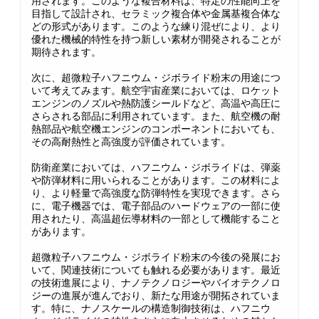
用されます。このような複合材料は、特定の性能向上を
目指して設計され、セラミック複合体や金属基複合体な
どの形式があります。このような練り混ぜにより、より
優れた機械的特性を持つ新しい素材が開発されることが
期待されます。
次に、超微粒子ハフニウム・ジボライド粉末の用途につ
いて考えてみます。航空宇宙産業においては、ロケット
エンジンのノズルや熱防護シールドなど、高温や高圧に
さらされる部品に利用されています。また、航空機の耐
熱部品や航空機エンジンのコンポーネントにおいても、
その高耐熱性と高強度が評価されています。
防衛産業においては、ハフニウム・ジボライドは、弾薬
や防弾材料に用いられることがあります。この材料によ
り、より軽量で高強度な防弾特性を実現できます。さら
に、電子機器では、電子部品のハードウェアの一部に使
用されたり、高温超伝導材料の一部として機能すること
があります。
超微粒子ハフニウム・ジボライド粉末の今後の発展にお
いて、関連技術についても触れる必要があります。最近
の技術進展により、ナノテクノロジーやバイオテクノロ
ジーの進展が進んでおり、新たな用途が開拓されていま
す。特に、ナノスケールの構造制御技術は、ハフニウ