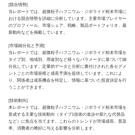
[競合情勢]
当レポートでは、超微粒子ハフニウム・ジボライド粉末市場に
おける競合情勢を詳細に分析しています。主要市場プレイヤー
のプロフィール、市場シェア、戦略、製品ポートフォリオ、最
新動向などを掲載しています。
[市場細分化と予測]
当レポートでは、超微粒子ハフニウム・ジボライド粉末市場を
タイプ別、地域別、用途別など様々なパラメータに基づいて細
分化しています。定量的データと分析に裏付けされた各セグメ
ントごとの市場規模と成長予測を提供しています。これによ
り、関係者は成長機会を特定し、情報に基づいた投資決定を行
うことができます。
[技術動向]
本レポートでは、超微粒子ハフニウム・ジボライド粉末市場を
形成する主要な技術動向（タイプ1技術の進歩や新たな代替品
など）に焦点を当てます。これらのトレンドが市場成長、普及
率、消費者の嗜好に与える影響を分析します。