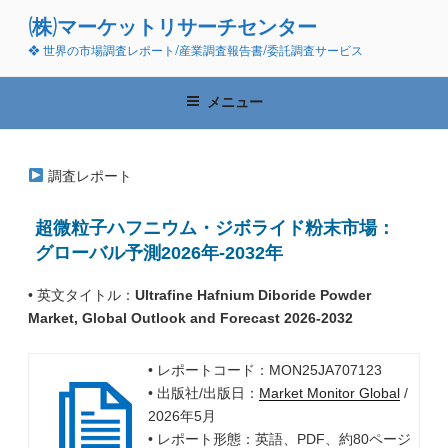
コ
(株)マーケットリサーチセンター
ン
❖ 世界の市場調査レポート/産業調査報告書/委託調査サービス
テ
ン
ツ
メニュー
へ
ス
キ
調査レポート
ッ
プ
超微粒子ハフニウム・ジボライド粉末市場：
グローバル予測2026年-2032年
• 英文タイトル：
Ultrafine Hafnium Diboride Powder
Market, Global Outlook and Forecast 2026-2032
• レポートコード：MON25JA707123
• 出版社/出版日：
Market Monitor Global
/
2026年5月
• レポート形態：英語、PDF、約80ページ