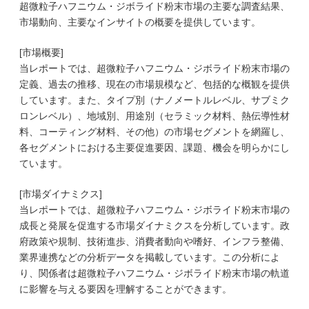
超微粒子ハフニウム・ジボライド粉末市場の主要な調査結果、
市場動向、主要なインサイトの概要を提供しています。
[市場概要]
当レポートでは、超微粒子ハフニウム・ジボライド粉末市場の
定義、過去の推移、現在の市場規模など、包括的な概観を提供
しています。また、タイプ別（ナノメートルレベル、サブミク
ロンレベル）、地域別、用途別（セラミック材料、熱伝導性材
料、コーティング材料、その他）の市場セグメントを網羅し、
各セグメントにおける主要促進要因、課題、機会を明らかにし
ています。
[市場ダイナミクス]
当レポートでは、超微粒子ハフニウム・ジボライド粉末市場の
成長と発展を促進する市場ダイナミクスを分析しています。政
府政策や規制、技術進歩、消費者動向や嗜好、インフラ整備、
業界連携などの分析データを掲載しています。この分析によ
り、関係者は超微粒子ハフニウム・ジボライド粉末市場の軌道
に影響を与える要因を理解することができます。