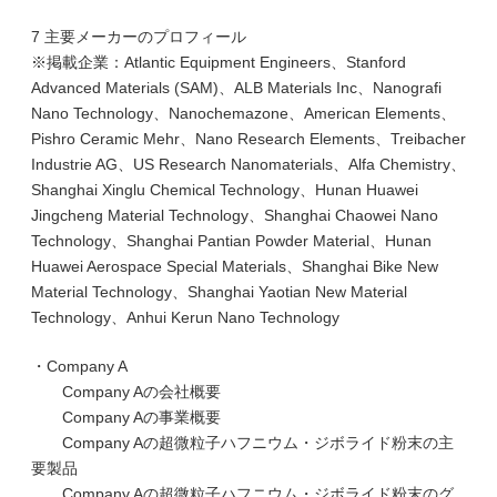
7 主要メーカーのプロフィール
※掲載企業：Atlantic Equipment Engineers、Stanford
Advanced Materials (SAM)、ALB Materials Inc、Nanografi
Nano Technology、Nanochemazone、American Elements、
Pishro Ceramic Mehr、Nano Research Elements、Treibacher
Industrie AG、US Research Nanomaterials、Alfa Chemistry、
Shanghai Xinglu Chemical Technology、Hunan Huawei
Jingcheng Material Technology、Shanghai Chaowei Nano
Technology、Shanghai Pantian Powder Material、Hunan
Huawei Aerospace Special Materials、Shanghai Bike New
Material Technology、Shanghai Yaotian New Material
Technology、Anhui Kerun Nano Technology
・Company A
Company Aの会社概要
Company Aの事業概要
Company Aの超微粒子ハフニウム・ジボライド粉末の主
要製品
Company Aの超微粒子ハフニウム・ジボライド粉末のグ