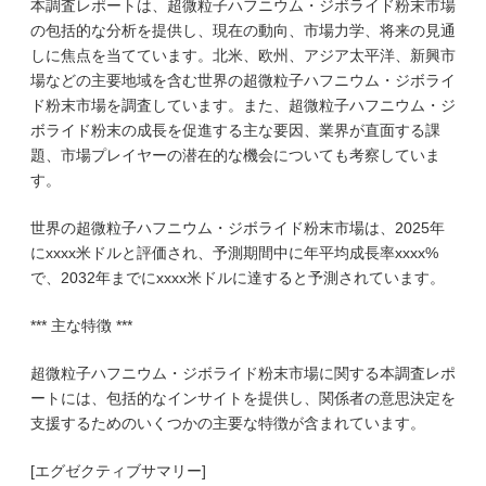
本調査レポートは、超微粒子ハフニウム・ジボライド粉末市場
の包括的な分析を提供し、現在の動向、市場力学、将来の見通
しに焦点を当てています。北米、欧州、アジア太平洋、新興市
場などの主要地域を含む世界の超微粒子ハフニウム・ジボライ
ド粉末市場を調査しています。また、超微粒子ハフニウム・ジ
ボライド粉末の成長を促進する主な要因、業界が直面する課
題、市場プレイヤーの潜在的な機会についても考察していま
す。
世界の超微粒子ハフニウム・ジボライド粉末市場は、2025年
にxxxx米ドルと評価され、予測期間中に年平均成長率xxxx%
で、2032年までにxxxx米ドルに達すると予測されています。
*** 主な特徴 ***
超微粒子ハフニウム・ジボライド粉末市場に関する本調査レポ
ートには、包括的なインサイトを提供し、関係者の意思決定を
支援するためのいくつかの主要な特徴が含まれています。
[エグゼクティブサマリー]