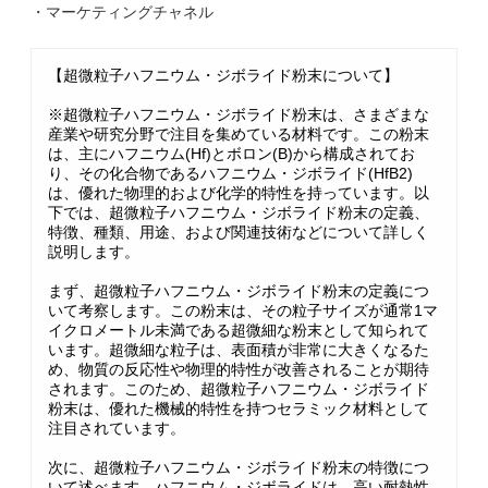
・マーケティングチャネル
【超微粒子ハフニウム・ジボライド粉末について】
※超微粒子ハフニウム・ジボライド粉末は、さまざまな
産業や研究分野で注目を集めている材料です。この粉末
は、主にハフニウム(Hf)とボロン(B)から構成されてお
り、その化合物であるハフニウム・ジボライド(HfB2)
は、優れた物理的および化学的特性を持っています。以
下では、超微粒子ハフニウム・ジボライド粉末の定義、
特徴、種類、用途、および関連技術などについて詳しく
説明します。
まず、超微粒子ハフニウム・ジボライド粉末の定義につ
いて考察します。この粉末は、その粒子サイズが通常1マ
イクロメートル未満である超微細な粉末として知られて
います。超微細な粒子は、表面積が非常に大きくなるた
め、物質の反応性や物理的特性が改善されることが期待
されます。このため、超微粒子ハフニウム・ジボライド
粉末は、優れた機械的特性を持つセラミック材料として
注目されています。
次に、超微粒子ハフニウム・ジボライド粉末の特徴につ
いて述べます。ハフニウム・ジボライドは、高い耐熱性