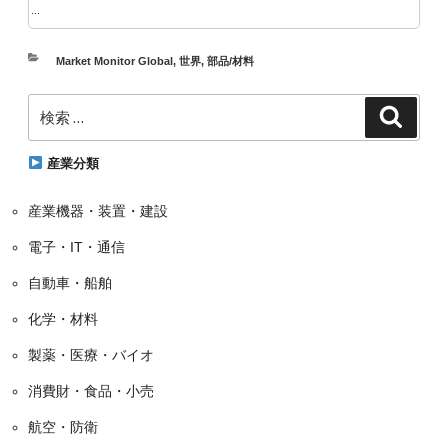
...
カ
Market Monitor Global
,
世界
,
部品/材料
テ
検
ゴ
検
索
索:
リ
ー
産業分類
産業機器・装置・建設
電子・IT・通信
自動車・船舶
化学・材料
製薬・医療・バイオ
消費財・食品・小売
航空・防衛