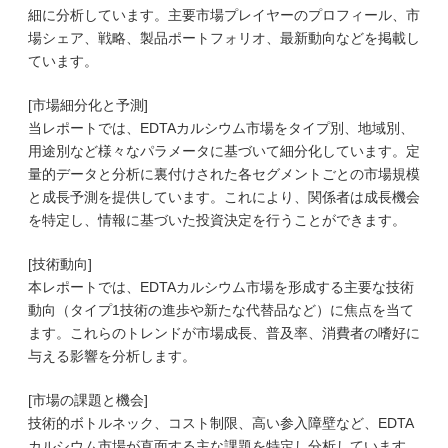
細に分析しています。主要市場プレイヤーのプロフィール、市
場シェア、戦略、製品ポートフォリオ、最新動向などを掲載し
ています。
[市場細分化と予測]
当レポートでは、EDTAカルシウム市場をタイプ別、地域別、
用途別など様々なパラメータに基づいて細分化しています。定
量的データと分析に裏付けされた各セグメントごとの市場規模
と成長予測を提供しています。これにより、関係者は成長機会
を特定し、情報に基づいた投資決定を行うことができます。
[技術動向]
本レポートでは、EDTAカルシウム市場を形成する主要な技術
動向（タイプ1技術の進歩や新たな代替品など）に焦点を当て
ます。これらのトレンドが市場成長、普及率、消費者の嗜好に
与える影響を分析します。
[市場の課題と機会]
技術的ボトルネック、コスト制限、高い参入障壁など、EDTA
カルシウム市場が直面する主な課題を特定し分析しています。