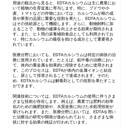
用途の観点から見ると、EDTAカルシウムは主に農業にお
いて植物の生育促進に寄与します。特に、ブドウや小
麦、トマトなどの作物においては、カルシウムが根の成
長や果実の品質に重要な役割を果たし、EDTAカルシウム
はその供給源として機能します。さらに、動物飼料に加
えることで、動物の健康を向上させる効果が期待されま
す。また、ヒト用の栄養補助食品としても利用されてお
り、特にカルシウムの吸収を助ける成分として重要視さ
れています。
医療分野においても、EDTAカルシウムは特定の病状の治
療に使用されています。たとえば、鉛中毒の治療におい
て、体内の重金属を効果的に排除するために使用されま
す。このプロセスは、EDTAが体内の金属イオンと結合
し、尿として排泄されることで達成されます。そのた
め、EDTAカルシウムは解毒剤としての役割を果たすこと
ができます。
関連技術については、EDTAカルシウムの使用に伴うさま
ざまな技術が存在します。例えば、農業では肥料の効率
化のための施肥技術や、水質改善に向けた水処理技術が
挙げられます。また、医療分野においては、EDTAを用い
た治療法の研究や開発が進められており、さまざまな病
状に対する効果の検証が行われています。