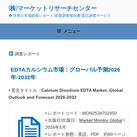
コ
(株)マーケットリサーチセンター
ン
❖ 世界の市場調査レポート/産業調査報告書/委託調査サービス
テ
ン
ツ
メニュー
へ
ス
キ
調査レポート
ッ
プ
EDTAカルシウム市場：グローバル予測2026
年-2032年
• 英文タイトル：
Calcium Disodium EDTA Market, Global
Outlook and Forecast 2026-2032
• レポートコード：MON25JA702450
• 出版社/出版日：
Market Monitor Global
/
2026年5月
• レポート形態：英語、PDF、約80ページ