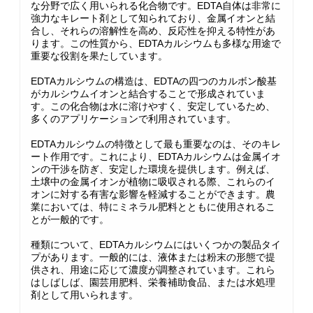
な分野で広く用いられる化合物です。EDTA自体は非常に
強力なキレート剤として知られており、金属イオンと結
合し、それらの溶解性を高め、反応性を抑える特性があ
ります。この性質から、EDTAカルシウムも多様な用途で
重要な役割を果たしています。
EDTAカルシウムの構造は、EDTAの四つのカルボン酸基
がカルシウムイオンと結合することで形成されていま
す。この化合物は水に溶けやすく、安定しているため、
多くのアプリケーションで利用されています。
EDTAカルシウムの特徴として最も重要なのは、そのキレ
ート作用です。これにより、EDTAカルシウムは金属イオ
ンの干渉を防ぎ、安定した環境を提供します。例えば、
土壌中の金属イオンが植物に吸収される際、これらのイ
オンに対する有害な影響を軽減することができます。農
業においては、特にミネラル肥料とともに使用されるこ
とが一般的です。
種類について、EDTAカルシウムにはいくつかの製品タイ
プがあります。一般的には、液体または粉末の形態で提
供され、用途に応じて濃度が調整されています。これら
はしばしば、園芸用肥料、栄養補助食品、または水処理
剤として用いられます。