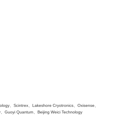
ogy、Scintrex、Lakeshore Cryotronics、Oxisense、
gy、Guoyi Quantum、Beijing Weici Technology