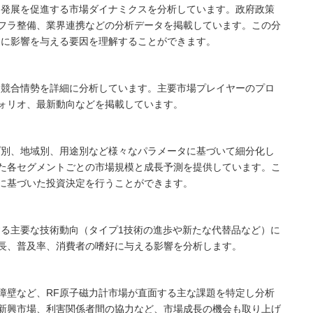
と発展を促進する市場ダイナミクスを分析しています。政府政策
フラ整備、業界連携などの分析データを掲載しています。この分
道に影響を与える要因を理解することができます。
る競合情勢を詳細に分析しています。主要市場プレイヤーのプロ
ォリオ、最新動向などを掲載しています。
プ別、地域別、用途別など様々なパラメータに基づいて細分化し
た各セグメントごとの市場規模と成長予測を提供しています。こ
に基づいた投資決定を行うことができます。
する主要な技術動向（タイプ1技術の進歩や新たな代替品など）に
長、普及率、消費者の嗜好に与える影響を分析します。
障壁など、RF原子磁力計市場が直面する主な課題を特定し分析
新興市場、利害関係者間の協力など、市場成長の機会も取り上げ