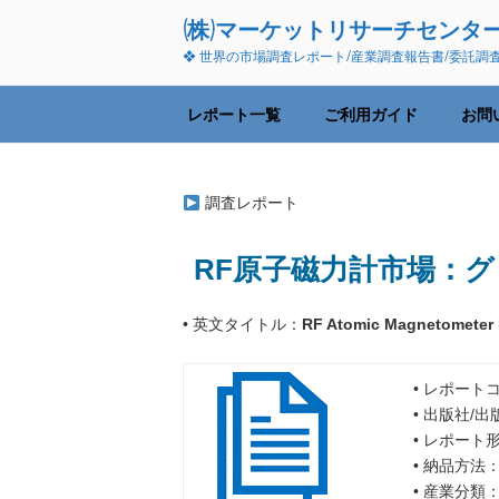
コ
(株)マーケットリサーチセンタ
ン
❖ 世界の市場調査レポート/産業調査報告書/委託調
テ
ン
ツ
レポート一覧
ご利用ガイド
お問
へ
ス
キ
調査レポート
ッ
プ
RF原子磁力計市場：グロ
• 英文タイトル：
RF Atomic Magnetometer M
• レポートコ
• 出版社/
• レポート
• 納品方法
• 産業分類