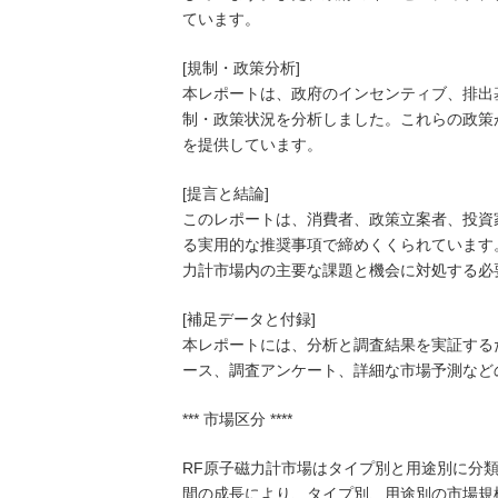
ています。
[規制・政策分析]
本レポートは、政府のインセンティブ、排出
制・政策状況を分析しました。これらの政策
を提供しています。
[提言と結論]
このレポートは、消費者、政策立案者、投資
る実用的な推奨事項で締めくくられています
力計市場内の主要な課題と機会に対処する必
[補足データと付録]
本レポートには、分析と調査結果を実証する
ース、調査アンケート、詳細な市場予測など
*** 市場区分 ****
RF原子磁力計市場はタイプ別と用途別に分類
間の成長により、タイプ別、用途別の市場規