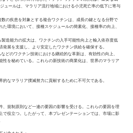
ケジュールは、マラリア流行地域における小児死亡率の低下に寄与
む複数の疾患を対象とする複合ワクチンは、成長の鍵となる分野で
れた環境において、接種スケジュールの簡素化、接種率の向上、
ける製造能力の拡大は、ワクチンの入手可能性向上と輸入依存度低
済発展を支援し、より安定したワクチン供給を確保する。
ームなどのワクチン技術における継続的な革新は、有効性の向上、
能性を秘めている。これらの新技術の商業化は、世界のマラリア
界的なマラリア撲滅努力に貢献するために不可欠である。
件、規制原則など一連の要因の影響を受ける。これらの要因を理
上で役立つ。したがって、本プレゼンテーションでは、市場に影
。