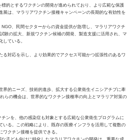
株を標的とするワクチンの開発が進められており、より広範な保護
進展は、マラリアワクチン接種キャンペーンの長期的な有効性を
、NGO、民間セクターからの資金提供が急増し、マラリアワクチ
床試験の拡大、新規ワクチン候補の開発、製造支援に活用され、マ
化している。
たる対応を示し、より効果的でアクセス可能かつ拡張性のあるワ
世界的ニーズ、技術的進歩、拡大する公衆衛生イニシアチブに牽
これらの機会は、世界的なワクチン接種率の向上とマラリア対策の
ワクチンを、他の感染症も対象とする広範な公衆衛生プログラムに
ている。この戦略により、既存の医療インフラを活用して複数の
にワクチン接種を提供できる。
脆弱な子ども向けに特化したマラリアワクチンの開発は、重要な成