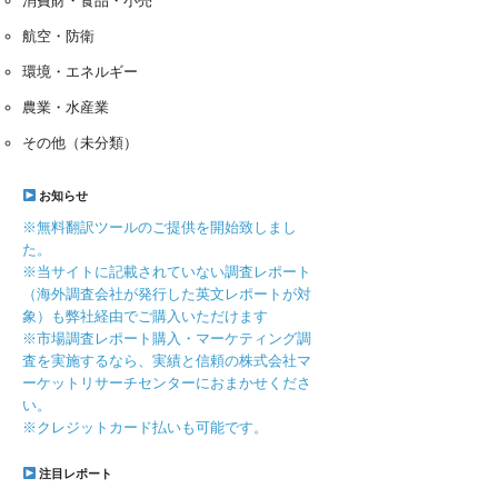
消費財・食品・小売
航空・防衛
環境・エネルギー
農業・水産業
その他（未分類）
お知らせ
※無料翻訳ツールのご提供を開始致しまし
た。
※当サイトに記載されていない調査レポート
（海外調査会社が発行した英文レポートが対
象）も弊社経由でご購入いただけます
※市場調査レポート購入・マーケティング調
査を実施するなら、実績と信頼の株式会社マ
ーケットリサーチセンターにおまかせくださ
い。
※クレジットカード払いも可能です。
注目レポート