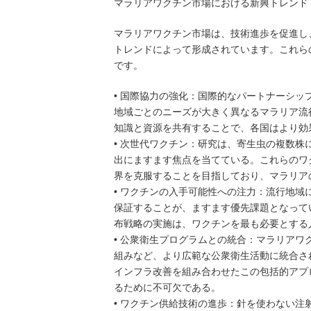
マラリアワクチン市場における新興トレンド
マラリアワクチン市場は、技術進歩を促進し
トレンドによって形成されています。これら
です。
• 国際協力の強化：国際的なパートナーシ
地域ごとのニーズが大きく異なるマラリア流
知識と資源を共有することで、各国はより効
• 次世代ワクチン：研究は、寄生虫の複数
出にますます焦点を当てている。これらのワ
界を克服することを目指しており、マラリア
• ワクチンの入手可能性への注力：流行地
保証することが、ますます優先課題となって
布戦略の実施は、ワクチンを最も必要とする
• 公衆衛生プログラムとの統合：マラリア
組みなど、より広範な公衆衛生活動に統合さ
インフラ改善を組み合わせたこの包括的アプ
るために不可欠である。
• ワクチン供給技術の進歩：針を使わない