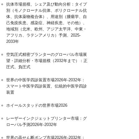
抗体市場規模、シェア及び動向分析：タイプ
別（モノクローナル抗体、ポリクローナル抗
体、抗体薬物複合体）、用途別（腫瘍学、自
己免疫疾患、感染症、神経疾患、その他）、
地域別（北米、欧州、アジア太平洋、中東・
アフリカ、ラテンアメリカ）予測、2025-
2033年
空気圧式精密プランターのグローバル市場展
望・詳細分析・市場規模（2032年まで）：正
圧式、負圧式
世界の中医学四診装置市場2026年-2032年：
スマート中医学四診装置、伝統的中医学四診
装置
ホイールスタッドの世界市場2026
レーザーインクジェットプリンター市場：グ
ローバル予測2026年-2032年
世界の高せん断ポンプ市場2026年-2032年：