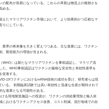
ンの配布が容易になっている。これらの革新は物流上の複雑さを
高める。
据えたマラリアワクチン市場において、より効果的かつ広範なマ
彫りにしている。
、業界の将来像を大きく変えつつある。主な進展には、ワクチン
制、製造能力の増強が含まれる。
関（WHO）は新たなマラリアワクチンを事前認証し、マラリア流
した。WHO事前認証はワクチンが厳格な安全性と有効性基準を
を促進する。
VID-19ワクチンにおけるmRNA技術の成功を受け、研究者らは現
ている。 初期臨床試験では高い有効性と迅速な生産が期待されて
的な進展となる可能性がある。
における現地製造施設への投資が、ワクチンの供給量増加と輸入依
域におけるワクチンアクセス改善、コスト削減、流行地域での自