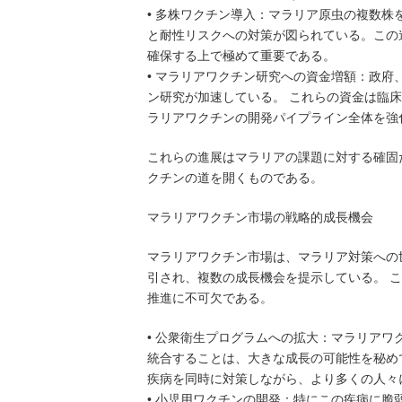
• 多株ワクチン導入：マラリア原虫の複数
と耐性リスクへの対策が図られている。この
確保する上で極めて重要である。
• マラリアワクチン研究への資金増額：政府
ン研究が加速している。 これらの資金は臨
ラリアワクチンの開発パイプライン全体を強
これらの進展はマラリアの課題に対する確固
クチンの道を開くものである。
マラリアワクチン市場の戦略的成長機会
マラリアワクチン市場は、マラリア対策への
引され、複数の成長機会を提示している。 
推進に不可欠である。
• 公衆衛生プログラムへの拡大：マラリア
統合することは、大きな成長の可能性を秘め
疾病を同時に対策しながら、より多くの人々
• 小児用ワクチンの開発：特にこの疾病に