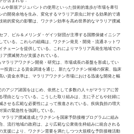
下が含まれる：
ォームや新規アジュバントの使用といった技術的進歩が市場を牽引
ンの開発余地を生み、変化するマラリア原虫に対する効果的で適
技術的変化の影響は、ワクチン効率を高め世界的なマラリア撲滅
ニセフ、ビル＆メリンダ・ゲイツ財団が主導する国際保健イニシア
している。これらの組織は、ワクチン発見・開発・流通ネットワ
イチェーンを提供している。これによりマラリア高発生地域での
リア撲滅努力が支援されている。
いるマラリアワクチン開発・研究は、市場成長の基盤を形成してい
ター投資による資金調達を通じ、新たなワクチン候補の探索、臨床
高い資金水準は、マラリアワクチン市場における迅速な開発と幅
特定のアジア諸国をはじめ、依然として多数の人々がマラリアに苦
る理由となっている。こうした取り組みは、主に子どもや妊婦に
減させる広範な必要性によって推進されている。疾病負担の増大
対策の緊急性を強調している。
は、マラリア撲滅達成とワクチンを国家予防接種プログラムに組み
合、流行地域の政府は、より広範な公衆衛生枠組みに統合される
の支援により、ワクチン需要を満たしつつ大規模な予防接種活動