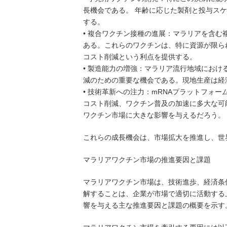
長機会である。 年齢に応じた製剤と投与ス
する。
• 複合ワクチン接種の進展：マラリアを含
ある。これらのワクチンは、特に資源が限ら
コスト削減という利点を提供する。
• 製造能力の増強：マラリア流行地域にお
減のための重要な機会である。現地生産は経
• 技術革新への注力：mRNAプラットフォ
コスト削減、ワクチン普及の加速に多大な可
ワクチン市場に大きな影響を与えるだろう。
これらの成長機会は、市場拡大を推進し、世
マラリアワクチン市場の推進要因と課題
マラリアワクチン市場は、技術進歩、経済条
解することは、企業が市場で適切に活動する
響を与える主な推進要因と課題の概要を示す