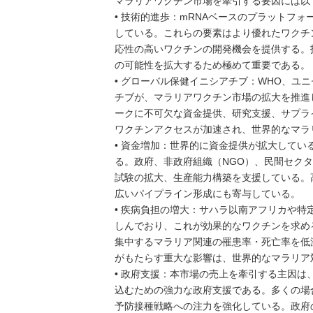
マラリアワクチン市場を牽引する要因には以
• 技術的進歩：mRNAベースのプラットフ
している。これらの要素はより優れたワクチ
応性の高いワクチンの開発機会を提供する。
の可能性を拡大するため極めて重要である。
• グローバル保健イニシアチブ：WHO、ユ
チブが、マラリアワクチン市場の拡大を推進
ークに不可欠な資金提供、研究支援、サプラ
ワクチンアクセスが加速され、世界的なマラ
• 資金増加：世界的に資金提供が拡大して
る。政府、非政府組織（NGO）、民間セク
試験の拡大、生産能力構築を支援している。
広いパイプライン形成にも寄与している。
• 疾病負担の増大：サハラ以南アフリカや
しんでおり、これが効果的なワクチンを求め
集中するマラリア関連の罹患率・死亡率を低
がもたらす重大な影響は、世界的なマラリア
• 政府支援：本市場の売上を牽引する主因
込むための強力な政府支援である。多くの場
予防接種戦略への注力を強化している。政府