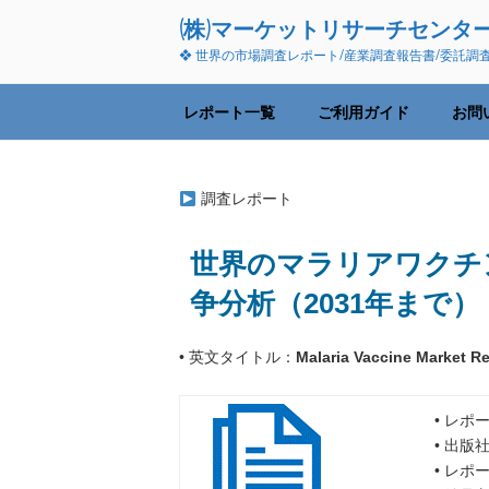
コ
(株)マーケットリサーチセンタ
ン
❖ 世界の市場調査レポート/産業調査報告書/委託調
テ
ン
ツ
レポート一覧
ご利用ガイド
お問
へ
ス
キ
調査レポート
ッ
プ
世界のマラリアワクチ
争分析（2031年まで）
• 英文タイトル：
Malaria Vaccine Market Re
• レポ
• 出版
• レポ