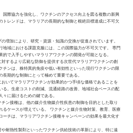
、国際協力を強化し、ワクチンのアクセス向上を図る複数の新興
のトレンドは、マラリアの長期的な制御と根絶目標達成に不可欠
ップの増加により、研究・資源・知識の交換が促進されています。
行地域における課題克服には、この国際協力が不可欠です。 専門
果的で入手しやすいマラリアワクチンの開発が可能となる。
株に対するより広範な防御を提供する次世代マラリアワクチンの創
クチンは、株特異的免疫や低い有効性といった現行ワクチンの限
の長期的な制御にとって極めて重要である。
域においてマラリアワクチンが効果的かつ手頃な価格であることを
いる。生産コストの削減、流通経路の改善、地域社会ベースの配
人々に届けるための鍵である。
ワクチン接種は、他の媒介生物媒介性疾患の制御を目的とした取り
れるケースが増えている。 ワクチンと媒介生物対策、教育、医療
ローチは、マラリアワクチン接種キャンペーンの効果を最大化す
注射や耐熱性製剤といったワクチン供給技術の革新により、特に遠