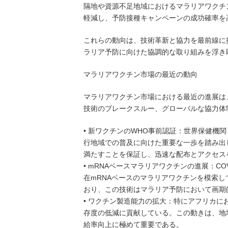
隔地や資源不足地域におけるマラリアワクチ
軽減し、予防接種キャンペーンの成功確率を
これらの動向は、技術革新と協力を最前線に
ラリア予防に向けた協調的な取り組みを浮き
マラリアワクチン市場の最近の動向
マラリアワクチン市場における最近の進展は
技術のブレークスルー、グローバルな協力体
• 新ワクチンのWHO事前認証：世界保健機
行地域での普及に向けた重要な一歩を踏み出
満たすことを保証し、迅速な配布とアクセス
• mRNAベースマラリアワクチンの進展：CO
在mRNAベースのマラリアワクチンを模索し
おり、この技術はマラリア予防において画期
• ワクチン製造能力の拡大：特にアフリカ
存度の低減に貢献している。この動きは、地
給率向上に極めて重要である。