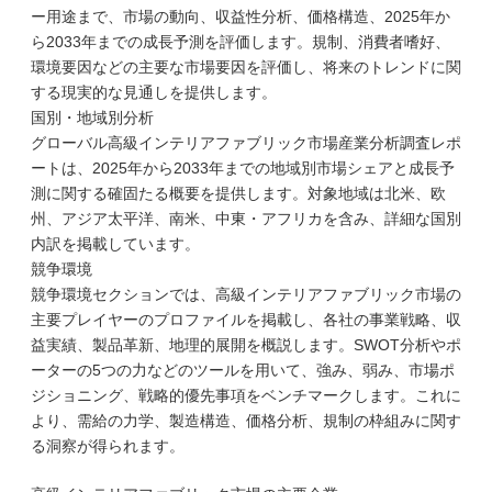
ー用途まで、市場の動向、収益性分析、価格構造、2025年か
ら2033年までの成長予測を評価します。規制、消費者嗜好、
環境要因などの主要な市場要因を評価し、将来のトレンドに関
する現実的な見通しを提供します。
国別・地域別分析
グローバル高級インテリアファブリック市場産業分析調査レポ
ートは、2025年から2033年までの地域別市場シェアと成長予
測に関する確固たる概要を提供します。対象地域は北米、欧
州、アジア太平洋、南米、中東・アフリカを含み、詳細な国別
内訳を掲載しています。
競争環境
競争環境セクションでは、高級インテリアファブリック市場の
主要プレイヤーのプロファイルを掲載し、各社の事業戦略、収
益実績、製品革新、地理的展開を概説します。SWOT分析やポ
ーターの5つの力などのツールを用いて、強み、弱み、市場ポ
ジショニング、戦略的優先事項をベンチマークします。これに
より、需給の力学、製造構造、価格分析、規制の枠組みに関す
る洞察が得られます。