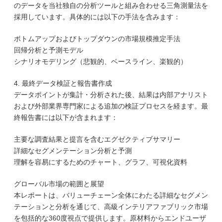
のデータを当社独自の分析ツールと組み合わせる三角測量法を
採用しています。具体的には以下の手法を含みます：
ボトムアップおよびトップダウンの市場規模推定手法
回帰分析と予測モデル
シナリオモデリング（悲観的、ベースライン、楽観的）
4. 最終データ検証と報告書作成
データポイントが集計・分析された後、結果は内部アナリスト
および外部業界専門家による追加の検証プロセスを経ます。最
終報告書には以下が含まれます：
主要な調査結果と提言を含むエグゼクティブサマリー
詳細なセグメンテーション分析と予測
理解を容易にするためのチャート、グラフ、可視化資料
グローバル市場の範囲と展望
本レポートは、バリューチェーン全体にわたる詳細なセグメン
テーションと分析を通じて、高級インテリアファブリック市場
を包括的な360度視点で提供します。原材料からエンドユーザ