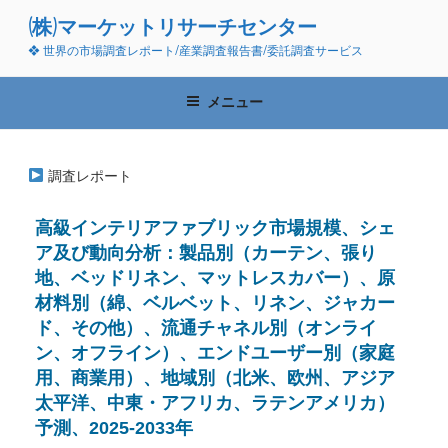
コ
(株)マーケットリサーチセンター
ン
❖ 世界の市場調査レポート/産業調査報告書/委託調査サービス
テ
ン
ツ
メニュー
へ
ス
キ
調査レポート
ッ
プ
高級インテリアファブリック市場規模、シェ
ア及び動向分析：製品別（カーテン、張り
地、ベッドリネン、マットレスカバー）、原
材料別（綿、ベルベット、リネン、ジャカー
ド、その他）、流通チャネル別（オンライ
ン、オフライン）、エンドユーザー別（家庭
用、商業用）、地域別（北米、欧州、アジア
太平洋、中東・アフリカ、ラテンアメリカ）
予測、2025-2033年