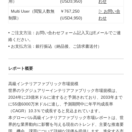
用）
(USD3,950)
わせ
Multi User（閲覧人数無
￥767,250
▷ お問い合
制限）
(USD4,950)
わせ
• ご注文方法：お問い合わせフォーム記入又はEメールでご連
絡ください。
• お支払方法：銀行振込（納品後、ご請求書送付）
レポート概要
高級インテリアファブリック市場規模
世界のラグジュアリーインテリアファブリック市場規模は、
2024年に23億米ドルに達すると予測されており、2033年まで
に55億6000万米ドルに達し、予測期間中に年平均成長率
（CAGR）10.3％で成長すると見込まれています。
本グローバル高級インテリアファブリック市場レポートは、世
界的な業界動向に影響を与える現在のトレンド、主要な推進要
因、機会、課題について詳細な評価を提供します。進化する市