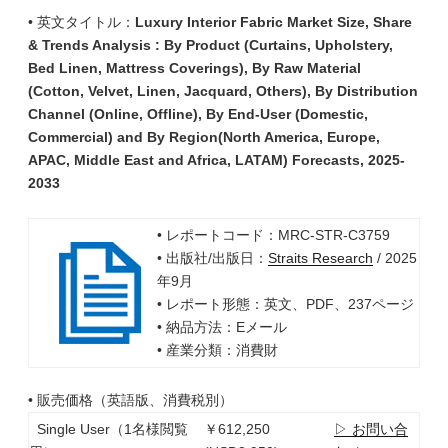
• 英文タイトル：
Luxury Interior Fabric Market Size, Share
& Trends Analysis : By Product (Curtains, Upholstery,
Bed Linen, Mattress Coverings), By Raw Material
(Cotton, Velvet, Linen, Jacquard, Others), By Distribution
Channel (Online, Offline), By End-User (Domestic,
Commercial) and By Region(North America, Europe,
APAC, Middle East and Africa, LATAM) Forecasts, 2025-
2033
• レポートコード：MRC-STR-C3759
• 出版社/出版日：
Straits Research
/ 2025
年9月
• レポート形態：英文、PDF、237ページ
• 納品方法：Eメール
• 産業分類：消費財
• 販売価格（英語版、消費税別）
Single User（1名様閲覧
￥612,250
▷ お問い合