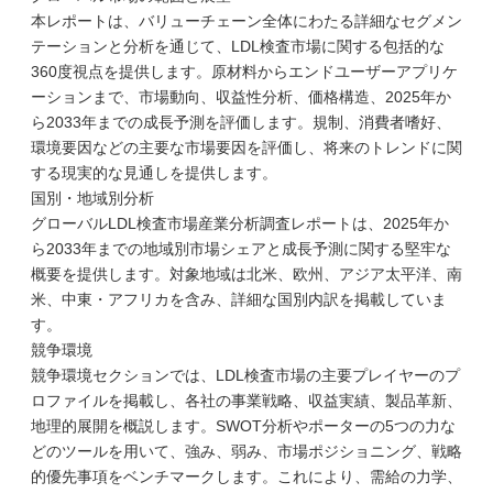
本レポートは、バリューチェーン全体にわたる詳細なセグメン
テーションと分析を通じて、LDL検査市場に関する包括的な
360度視点を提供します。原材料からエンドユーザーアプリケ
ーションまで、市場動向、収益性分析、価格構造、2025年か
ら2033年までの成長予測を評価します。規制、消費者嗜好、
環境要因などの主要な市場要因を評価し、将来のトレンドに関
する現実的な見通しを提供します。
国別・地域別分析
グローバルLDL検査市場産業分析調査レポートは、2025年か
ら2033年までの地域別市場シェアと成長予測に関する堅牢な
概要を提供します。対象地域は北米、欧州、アジア太平洋、南
米、中東・アフリカを含み、詳細な国別内訳を掲載していま
す。
競争環境
競争環境セクションでは、LDL検査市場の主要プレイヤーのプ
ロファイルを掲載し、各社の事業戦略、収益実績、製品革新、
地理的展開を概説します。SWOT分析やポーターの5つの力な
どのツールを用いて、強み、弱み、市場ポジショニング、戦略
的優先事項をベンチマークします。これにより、需給の力学、