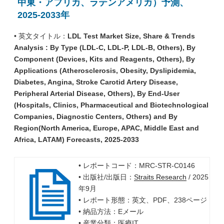
中東・アフリカ、ラテンアメリカ）予測、
2025-2033年
• 英文タイトル：
LDL Test Market Size, Share & Trends
Analysis : By Type (LDL-C, LDL-P, LDL-B, Others), By
Component (Devices, Kits and Reagents, Others), By
Applications (Atherosclerosis, Obesity, Dyslipidemia,
Diabetes, Angina, Stroke Carotid Artery Disease,
Peripheral Arterial Disease, Others), By End-User
(Hospitals, Clinics, Pharmaceutical and Biotechnological
Companies, Diagnostic Centers, Others) and By
Region(North America, Europe, APAC, Middle East and
Africa, LATAM) Forecasts, 2025-2033
• レポートコード：MRC-STR-C0146
• 出版社/出版日：
Straits Research
/ 2025
年9月
• レポート形態：英文、PDF、238ページ
• 納品方法：Eメール
• 産業分類：医療IT