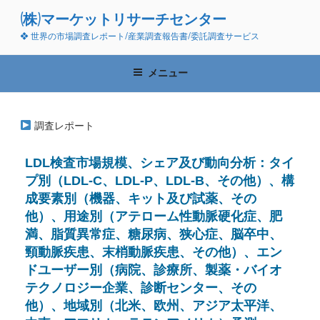
コ
(株)マーケットリサーチセンター
ン
❖ 世界の市場調査レポート/産業調査報告書/委託調査サービス
テ
ン
ツ
メニュー
へ
ス
キ
調査レポート
ッ
プ
LDL検査市場規模、シェア及び動向分析：タイ
プ別（LDL-C、LDL-P、LDL-B、その他）、構
成要素別（機器、キット及び試薬、その
他）、用途別（アテローム性動脈硬化症、肥
満、脂質異常症、糖尿病、狭心症、脳卒中、
頸動脈疾患、末梢動脈疾患、その他）、エン
ドユーザー別（病院、診療所、製薬・バイオ
テクノロジー企業、診断センター、その
他）、地域別（北米、欧州、アジア太平洋、