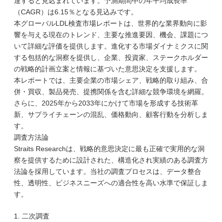
達すると見込まれています。予測期間中の年平均成長率
（CAGR）は6.15％となる見込みです。
本グローバルLDL検査市場レポートは、世界的な業界動向に影
響を与える現在のトレンド、主要な推進要因、機会、課題につ
いて詳細な評価を提供します。進化する市場ダイナミクスに関
する包括的な洞察を提供し、企業、投資家、ステークホルダー
の戦略的計画立案と情報に基づいた意思決定を支援します。
本レポートでは、主要企業の市場シェア、戦略的取り組み、合
併・買収、製品発売、提携関係を含む詳細な競争環境を網羅。
さらに、2025年から2033年にかけて市場を形成する技術革
新、サプライチェーンの混乱、価格動向、顧客行動を分析しま
す。
調査方法論
Straits Researchは、戦略的意思決定に最も正確で実用的な洞
察を提供するために設計された、構造化され実績のある調査方
法論を採用しています。当社の調査プロセスは、データ整合
性、透明性、ビジネスニーズへの適合性を高い水準で保証しま
す。
1. 二次調査