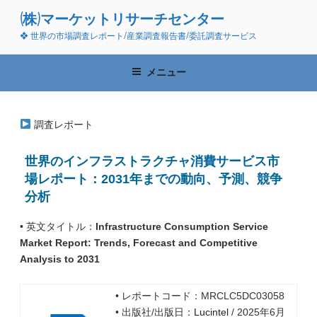
コ
(株)マーケットリサーチセンター
ン
❖ 世界の市場調査レポート/産業調査報告書/委託調査サービス
テ
ン
ツ
メニュー
へ
ス
キ
調査レポート
ッ
プ
世界のインフラストラクチャ消費サービス市
場レポート：2031年までの動向、予測、競争
分析
• 英文タイトル：
Infrastructure Consumption Service
Market Report: Trends, Forecast and Competitive
Analysis to 2031
• レポートコード：MRCLC5DC03058
• 出版社/出版日：
Lucintel
/ 2025年6月