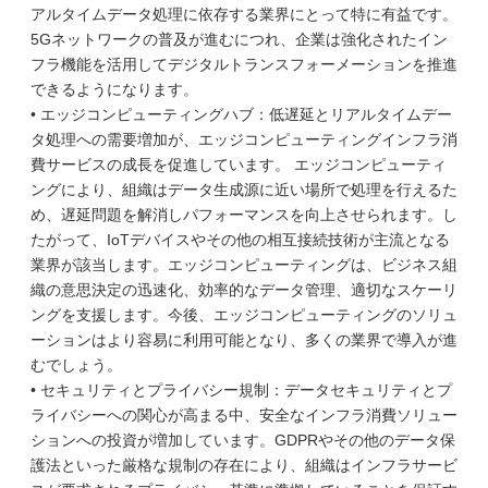
アルタイムデータ処理に依存する業界にとって特に有益です。
5Gネットワークの普及が進むにつれ、企業は強化されたイン
フラ機能を活用してデジタルトランスフォーメーションを推進
できるようになります。
• エッジコンピューティングハブ：低遅延とリアルタイムデー
タ処理への需要増加が、エッジコンピューティングインフラ消
費サービスの成長を促進しています。 エッジコンピューティ
ングにより、組織はデータ生成源に近い場所で処理を行えるた
め、遅延問題を解消しパフォーマンスを向上させられます。し
たがって、IoTデバイスやその他の相互接続技術が主流となる
業界が該当します。エッジコンピューティングは、ビジネス組
織の意思決定の迅速化、効率的なデータ管理、適切なスケーリ
ングを支援します。今後、エッジコンピューティングのソリュ
ーションはより容易に利用可能となり、多くの業界で導入が進
むでしょう。
• セキュリティとプライバシー規制：データセキュリティとプ
ライバシーへの関心が高まる中、安全なインフラ消費ソリュー
ションへの投資が増加しています。GDPRやその他のデータ保
護法といった厳格な規制の存在により、組織はインフラサービ