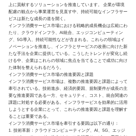
上に貢献するソリューションを推進しています。 企業が環境
配慮の観点から事業運営を見直す中、持続可能なインフラサー
ビスは新たな成長の道を開く。
インフラ消費サービス市場における戦略的成長機会は広範にわ
たり、クラウドインフラ、AI統合、エッジコンピューティン
グ、5G導入、持続可能性などが含まれる。これらの領域はイ
ノベーションを推進し、インフラとサービスの改善に向けた新
たな手法を企業に提供している。こうしたトレンドが変化し続
ける中、企業はこれらの領域に焦点を当てることで成功に向け
た体制を整えられるだろう。
インフラ消費サービス市場の推進要因と課題
インフラ消費サービス市場は、複数の推進要因と課題によって
牽引されている。技術進歩、経済的要因、規制要件が成長の主
要な推進要因である一方、セキュリティ、コスト、統合関連の
課題に対処する必要がある。インフラサービスを効果的に活用
しようとする企業にとって、これらの推進要因と課題を理解す
ることは重要である。
インフラ消費サービス市場を牽引する要因は以下の通り：
1. 技術革新：クラウドコンピューティング、AI、5G、エッジ