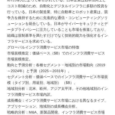
IoTの導入によって牽引されている。日本企業は効率性向上と
コスト削減のため、自動化とデジタルインフラに多額の投資を
行っている。日本の製造業、特に自動車とロボット産業は、競
争力を維持するために先進的な通信・コンピューティングソリ
ューションを統合している。日本がサイバーセキュリティとデ
ータプライバシーに注力していることも市場を推進しており、
組織は規制基準を満たすだけでなく技術的能力を強化するイン
フラサービスを求めている。
グローバルインフラ消費サービス市場の特徴
市場規模推定：価値ベース（$B）でのインフラ消費サービス
市場規模推定。
動向と予測分析：各種セグメント・地域別の市場動向（2019
～2024年）と予測（2025～2031年）。
セグメント分析：価値ベースでのインフラ消費サービス市場規
模（タイプ別、用途別、地域別） （$B）。
地域別分析：北米、欧州、アジア太平洋、その他地域別のイン
フラ消費サービス市場内訳。
成長機会：インフラ消費サービス市場における異なるタイプ、
アプリケーション、地域別の成長機会分析。
戦略的分析：M&A、新製品開発、インフラ消費サービス市場