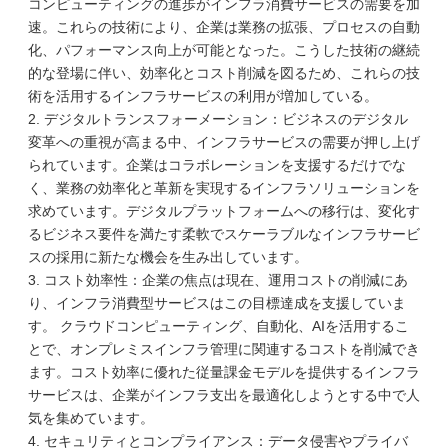
コンピューティングの進歩がインフラ消費サービスの需要を加
速。これらの技術により、企業は業務の拡張、プロセスの自動
化、パフォーマンス向上が可能となった。こうした技術の継続
的な登場に伴い、効率化とコスト削減を図るため、これらの技
術を活用するインフラサービスの利用が増加している。
2. デジタルトランスフォーメーション：ビジネスのデジタル
変革への重視が高まる中、インフラサービスの需要が押し上げ
られています。企業はコラボレーションを支援するだけでな
く、業務の効率化と革新を実現するインフラソリューションを
求めています。デジタルプラットフォームへの移行は、変化す
るビジネス要件を満たす柔軟でスケーラブルなインフラサービ
スの採用に新たな機会を生み出しています。
3. コスト効率性：企業の焦点は現在、運用コストの削減にあ
り、インフラ消費型サービスはこの目標達成を支援していま
す。 クラウドコンピューティング、自動化、AIを活用するこ
とで、オンプレミスインフラ管理に関連するコストを削減でき
ます。コスト効率に優れた従量課金モデルを提供するインフラ
サービスは、企業がインフラ支出を最適化しようとする中で人
気を集めています。
4. セキュリティとコンプライアンス：データ侵害やプライバ