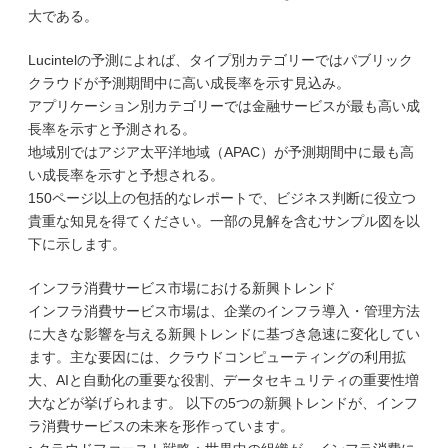
大である。
Lucintelの予測によれば、タイプ別カテゴリーではパブリック
クラウドが予測期間中に高い成長率を示す見込み。
アプリケーション別カテゴリーでは金融サービスが最も高い成
長率を示すと予測される。
地域別ではアジア太平洋地域（APAC）が予測期間中に最も高
い成長率を示すと予想される。
150ページ以上の包括的なレポートで、ビジネス判断に役立つ
貴重な知見を得てください。一部の見解を含むサンプル図を以
下に示します。
インフラ消費サービス市場における新興トレンド
インフラ消費サービス市場は、企業のインフラ導入・管理方法
に大きな影響を与える新興トレンドに基づき急速に変化してい
ます。主な要因には、クラウドコンピューティングの利用拡
大、AIと自動化の重要な役割、データセキュリティの重要性増
大などが挙げられます。 以下の5つの新興トレンドが、インフ
ラ消費サービスの未来を形作っています。