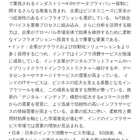
で重視されるインダストリー4.0やデータプライバシー規制に
関するさらなる推進も含まれ、企業はビジネスニーズに安全か
つ拡張性のあるインフラオプションを選択している。 IoT統合
デバイスを業務プロセスに組み込み、さらに分析を活用する能
力は、企業がグローバル市場全体で効果を維持するために柔軟
なインフラオプションへ投資する上で重要な要素である。
• インド：企業がクラウドおよび自動化ソリューションをより
多く採用するにつれ、インドではインフラ消費サービスが急速
に成長している。インド企業がデジタルプラットフォームやハ
イブリッドクラウドインフラストラクチャへ移行する中、デー
タセンターやマネージドサービスの需要が高まっている。 イ
ンドのITサービスは、ビジネスの拡大を支える基盤となるイン
フラツールを備え、この成長を促進する態勢が整っている。政
府の「デジタル・インディア」構想や拡大するeコマース分野
からの需要を背景に、より迅速で信頼性の高いインフラサービ
スの登録需要が高まっている。企業の拡大に伴い、柔軟性と費
用対効果を軸とした市場進化が進む中、インドのインフラサー
ビス市場では需要の増加が見込まれる。
• 日本：日本のインフラ消費サービス市場は、5G技術、AI、