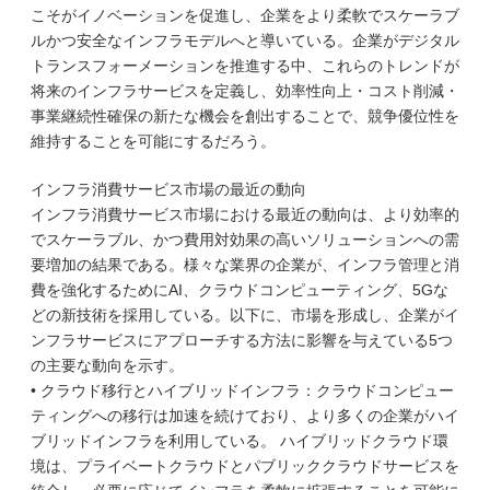
こそがイノベーションを促進し、企業をより柔軟でスケーラブ
ルかつ安全なインフラモデルへと導いている。企業がデジタル
トランスフォーメーションを推進する中、これらのトレンドが
将来のインフラサービスを定義し、効率性向上・コスト削減・
事業継続性確保の新たな機会を創出することで、競争優位性を
維持することを可能にするだろう。
インフラ消費サービス市場の最近の動向
インフラ消費サービス市場における最近の動向は、より効率的
でスケーラブル、かつ費用対効果の高いソリューションへの需
要増加の結果である。様々な業界の企業が、インフラ管理と消
費を強化するためにAI、クラウドコンピューティング、5Gな
どの新技術を採用している。以下に、市場を形成し、企業がイ
ンフラサービスにアプローチする方法に影響を与えている5つ
の主要な動向を示す。
• クラウド移行とハイブリッドインフラ：クラウドコンピュー
ティングへの移行は加速を続けており、より多くの企業がハイ
ブリッドインフラを利用している。 ハイブリッドクラウド環
境は、プライベートクラウドとパブリッククラウドサービスを