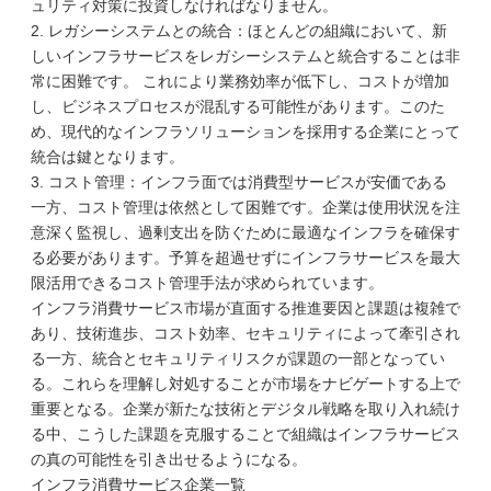
ュリティ対策に投資しなければなりません。
2. レガシーシステムとの統合：ほとんどの組織において、新
しいインフラサービスをレガシーシステムと統合することは非
常に困難です。 これにより業務効率が低下し、コストが増加
し、ビジネスプロセスが混乱する可能性があります。このた
め、現代的なインフラソリューションを採用する企業にとって
統合は鍵となります。
3. コスト管理：インフラ面では消費型サービスが安価である
一方、コスト管理は依然として困難です。企業は使用状況を注
意深く監視し、過剰支出を防ぐために最適なインフラを確保す
る必要があります。予算を超過せずにインフラサービスを最大
限活用できるコスト管理手法が求められています。
インフラ消費サービス市場が直面する推進要因と課題は複雑で
あり、技術進歩、コスト効率、セキュリティによって牽引され
る一方、統合とセキュリティリスクが課題の一部となってい
る。これらを理解し対処することが市場をナビゲートする上で
重要となる。企業が新たな技術とデジタル戦略を取り入れ続け
る中、こうした課題を克服することで組織はインフラサービス
の真の可能性を引き出せるようになる。
インフラ消費サービス企業一覧