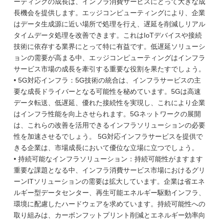
ーティングの成長は、インフラ消費サービスにとって大きな成
長機会を提供します。エッジコンピューティングにより、企業
はデータ生成源に近い場所で処理を行え、遅延を削減しリアル
タイムデータ処理を改善できます。これはIoTデバイスや接続
技術に依存する業界にとって特に有益です。低遅延ソリューシ
ョンの需要が高まる中、エッジコンピューティングはインフラ
サービス市場の成長を牽引する重要な役割を果たすでしょう。
• 5G対応インフラ：5G技術の統合は、インフラサービスの主
要な成長ドライバーとなる可能性を秘めています。5Gは高速
データ転送、低遅延、優れた接続性を実現し、これにより企業
はインフラ性能を向上させられます。5Gネットワークの展開
は、これらの改善を活用できるインフラソリューションの必要
性を加速させるでしょう。 5G対応インフラサービスを提供で
きる企業は、市場成長において優位な立場に立つでしょう。
• 持続可能なインフラソリューション：持続可能性がますます
重要な課題となる中、インフラ消費サービス市場におけるグリ
ーンITソリューションの需要は拡大しています。企業は省エネ
ルギー型データセンター、再生可能エネルギー駆動インフラ、
環境に配慮したハードウェアを求めています。持続可能性への
取り組みは、カーボンフットプリント削減とエネルギー効率向