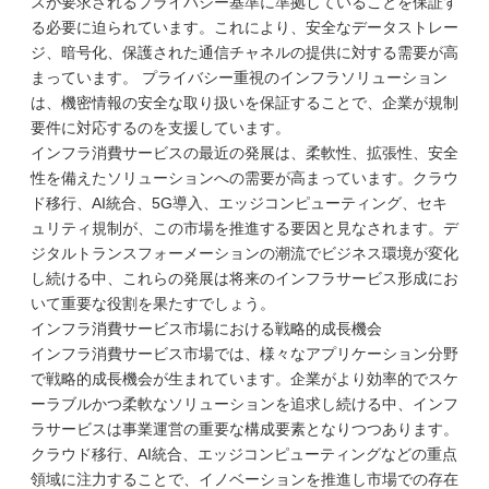
スが要求されるプライバシー基準に準拠していることを保証す
る必要に迫られています。これにより、安全なデータストレー
ジ、暗号化、保護された通信チャネルの提供に対する需要が高
まっています。 プライバシー重視のインフラソリューション
は、機密情報の安全な取り扱いを保証することで、企業が規制
要件に対応するのを支援しています。
インフラ消費サービスの最近の発展は、柔軟性、拡張性、安全
性を備えたソリューションへの需要が高まっています。クラウ
ド移行、AI統合、5G導入、エッジコンピューティング、セキ
ュリティ規制が、この市場を推進する要因と見なされます。デ
ジタルトランスフォーメーションの潮流でビジネス環境が変化
し続ける中、これらの発展は将来のインフラサービス形成にお
いて重要な役割を果たすでしょう。
インフラ消費サービス市場における戦略的成長機会
インフラ消費サービス市場では、様々なアプリケーション分野
で戦略的成長機会が生まれています。企業がより効率的でスケ
ーラブルかつ柔軟なソリューションを追求し続ける中、インフ
ラサービスは事業運営の重要な構成要素となりつつあります。
クラウド移行、AI統合、エッジコンピューティングなどの重点
領域に注力することで、イノベーションを推進し市場での存在