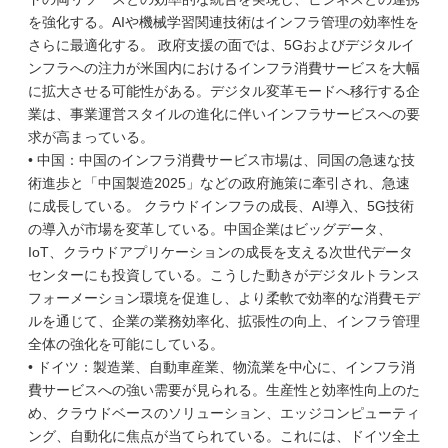
を強化する。AIや機械学習関連技術はインフラ管理の効率性を
さらに最適化する。 政府支援の面では、5Gおよびデジタルイ
ンフラへの注力が米国内におけるインフラ消費サービスを大幅
に拡大させる可能性がある。デジタル変革モードへ移行する企
業は、事業運営スタイルの進化に伴いインフラサービスへの要
求が高まっている。
• 中国：中国のインフラ消費サービス市場は、同国の急速な技
術進歩と「中国製造2025」などの政府施策に牽引され、急速
に成長している。 クラウドインフラの成長、AI導入、5G技術
の導入が市場を変革している。中国企業はビッグデータ、
IoT、クラウドアプリケーションの成長を支える次世代データ
センターにも投資している。こうした動きがデジタルトランス
フォーメーション環境を促進し、より柔軟で効率的な消費モデ
ルを通じて、企業の業務効率化、拡張性の向上、インフラ管理
全体の強化を可能にしている。
• ドイツ：製造業、自動車産業、物流業を中心に、インフラ消
費サービスへの強い需要が見られる。生産性と効率性向上のた
め、クラウドベースのソリューション、エッジコンピューティ
ング、自動化に焦点が当てられている。これには、ドイツ全土