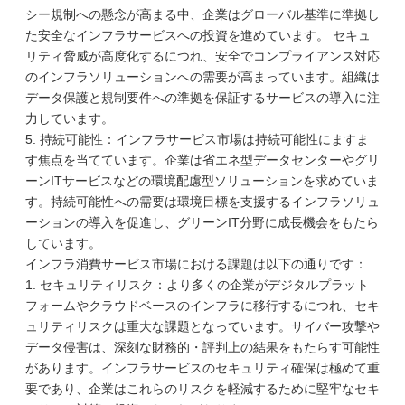
シー規制への懸念が高まる中、企業はグローバル基準に準拠し
た安全なインフラサービスへの投資を進めています。 セキュ
リティ脅威が高度化するにつれ、安全でコンプライアンス対応
のインフラソリューションへの需要が高まっています。組織は
データ保護と規制要件への準拠を保証するサービスの導入に注
力しています。
5. 持続可能性：インフラサービス市場は持続可能性にますま
す焦点を当てています。企業は省エネ型データセンターやグリ
ーンITサービスなどの環境配慮型ソリューションを求めていま
す。持続可能性への需要は環境目標を支援するインフラソリュ
ーションの導入を促進し、グリーンIT分野に成長機会をもたら
しています。
インフラ消費サービス市場における課題は以下の通りです：
1. セキュリティリスク：より多くの企業がデジタルプラット
フォームやクラウドベースのインフラに移行するにつれ、セキ
ュリティリスクは重大な課題となっています。サイバー攻撃や
データ侵害は、深刻な財務的・評判上の結果をもたらす可能性
があります。インフラサービスのセキュリティ確保は極めて重
要であり、企業はこれらのリスクを軽減するために堅牢なセキ