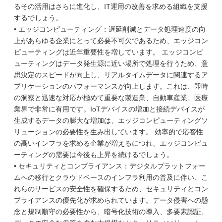
るその活用はさらに進化し、IT運用の改善を求める組織を支援
するでしょう。
• エッジコンピューティング：遅延削減とデータ処理速度の向
上があらゆる企業にとって必要不可欠であるため、エッジコン
ピューティングは近年重要性を増しています。 エッジコンピ
ューティングはデータ発生源に近い場所で処理を行うため、意
思決定のスピードが向上し、リアルタイムデータに関連するア
プリケーションのパフォーマンスが向上します。これは、即時
の洞察と迅速な対応が極めて重要な製造業、自動車産業、医療
業界で非常に有用です。IoTデバイスの増加と接続デバイスが
生成するデータの膨大な増加は、エッジコンピューティングソ
リューションの必要性を生み出しています。 効率的で応答性
の高いインフラを求める企業が増えるにつれ、エッジコンピュ
ーティングの需要は今後も上昇を続けるでしょう。
• セキュリティとコンプライアンス：デジタルプラットフォー
ムへの移行とクラウドベースのインフラ利用の普及に伴い、こ
れらのサービスの安全性を確保するため、セキュリティとコン
プライアンスの優先化が求められています。データ侵害への懸
念と規制順守の必要性から、暗号化技術の導入、多要素認証、