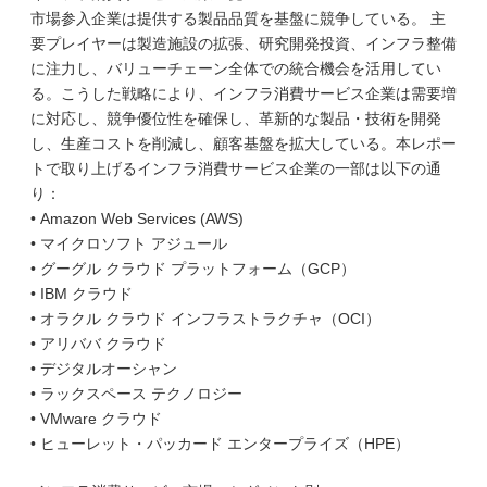
市場参入企業は提供する製品品質を基盤に競争している。 主
要プレイヤーは製造施設の拡張、研究開発投資、インフラ整備
に注力し、バリューチェーン全体での統合機会を活用してい
る。こうした戦略により、インフラ消費サービス企業は需要増
に対応し、競争優位性を確保し、革新的な製品・技術を開発
し、生産コストを削減し、顧客基盤を拡大している。本レポー
トで取り上げるインフラ消費サービス企業の一部は以下の通
り：
• Amazon Web Services (AWS)
• マイクロソフト アジュール
• グーグル クラウド プラットフォーム（GCP）
• IBM クラウド
• オラクル クラウド インフラストラクチャ（OCI）
• アリババ クラウド
• デジタルオーシャン
• ラックスペース テクノロジー
• VMware クラウド
• ヒューレット・パッカード エンタープライズ（HPE）