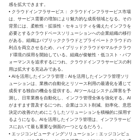
感を拡大できます。
• クラウドインフラサービス： クラウドインフラサービス市場
は、サービス需要の増加により魅力的な成長領域となる。その
背景には、柔軟性・拡張性・セキュリティを備えたインフラを
必要とするクラウドベースソリューションへの企業組織の移行
がある。組織はパブリッククラウドとプライベートクラウドの
利点を両立させるため、ハイブリッドクラウドやマルチクラウ
ド環境の採用を開始している。組織が俊敏性・低コスト・パフ
ォーマンスを追求するにつれ、クラウドインフラサービスの利
用は拡大する見込みである。
• AIを活用したインフラ管理：AIを活用したインフラ管理ソリ
ューションは、業務の自動化とリソース利用の最適化を通じて
成長する独自の機会を提供する。AIツールはシステム障害を予
測し、日常業務を自動化し、インフラ管理全体を強化する。AI
がますます普及するにつれ、企業はコスト削減、効率化、意思
決定の改善のためにこうしたソリューションを積極的に採用す
るようになる。AIを活用したインフラ管理は、インフラサービ
スにおいて最も重要な側面の一つとなるだろう。
• エッジコンピューティングソリューション：エッジコンピュ