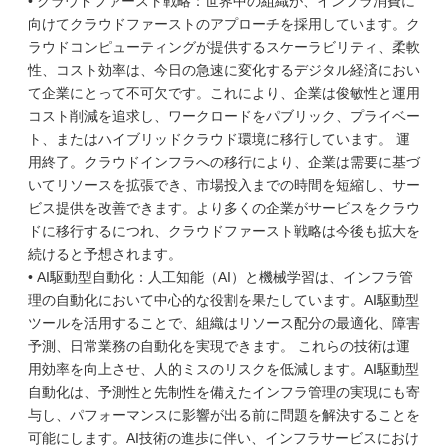
• クラウドファースト戦略：世界中の組織が、インフラ消費に
向けてクラウドファーストのアプローチを採用しています。ク
ラウドコンピューティングが提供するスケーラビリティ、柔軟
性、コスト効率は、今日の急速に変化するデジタル経済におい
て企業にとって不可欠です。これにより、企業は俊敏性と運用
コスト削減を追求し、ワークロードをパブリック、プライベー
ト、またはハイブリッドクラウド環境に移行しています。 運
用終了。クラウドインフラへの移行により、企業は需要に基づ
いてリソースを拡張でき、市場投入までの時間を短縮し、サー
ビス提供を改善できます。より多くの企業がサービスをクラウ
ドに移行するにつれ、クラウドファースト戦略は今後も拡大を
続けると予想されます。
• AI駆動型自動化：人工知能（AI）と機械学習は、インフラ管
理の自動化において中心的な役割を果たしています。AI駆動型
ツールを活用することで、組織はリソース配分の最適化、障害
予測、日常業務の自動化を実現できます。 これらの技術は運
用効率を向上させ、人的ミスのリスクを低減します。AI駆動型
自動化は、予測性と先制性を備えたインフラ管理の実現にも寄
与し、パフォーマンスに影響が出る前に問題を解決することを
可能にします。AI技術の進歩に伴い、インフラサービスにおけ