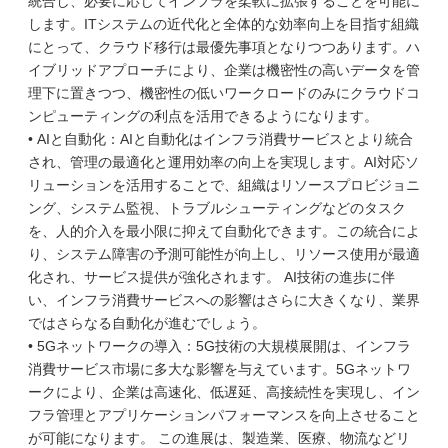
統合し、必要に応じてインフラを柔軟に拡張することを可能に
します。ITシステムの近代化と全体的な効率向上を目指す組織
にとって、クラウド移行は最優先事項となりつつあります。ハ
イブリッドアプローチにより、企業は機密性の高いデータを管
理下に置きつつ、機密性の低いワークロードのみにクラウドコ
ンピューティングの利点を活用できるようになります。
• AIと自動化：AIと自動化はインフラ消費サービスとより統合
され、管理の最適化と運用効率の向上を実現します。AI対応ソ
リューションを活用することで、組織はリソースプロビジョニ
ング、システム監視、トラブルシューティングなどのタスク
を、人的介入を最小限に抑えて自動化できます。この統合によ
り、システム障害の予測可能性が向上し、リソース使用が最適
化され、サービス提供が強化されます。 AI技術の進歩に伴
い、インフラ消費サービスへの影響はさらに大きくなり、業界
ではさらなる自動化が進むでしょう。
• 5Gネットワークの導入：5G技術の大規模展開は、インフラ
消費サービス市場に多大な影響を与えています。5Gネットワ
ークにより、企業は高速化、低遅延、高接続性を実現し、イン
フラ管理とアプリケーションパフォーマンスを向上させること
が可能になります。 この進展は、製造業、医療、物流などリ