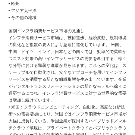
• 欧州
• アジア太平洋
• その他の地域
国別インフラ消費サービス市場の見通し
インフラ消費サービス市場は、技術進歩、経済変動、規制環境
の変化など複数の要因により急速に進化しています。 米国、
中国、ドイツ、インド、日本などの国々では、効率的で柔軟か
つコスト効果の高いインフラサービスの需要を牽引する、様々
な分野における顕著な進展が見られます。これらの変化は、ス
ケーラブルで自動化され、安全なアプローチを用いてインフラ
サービスを消費する新たな組織形態を生み出しています。企業
がデジタルトランスフォーメーションの新たなモデルへ徐々に
適応するにつれ、インフラ消費サービスに対する世界的な需要
は増加し続けています。
• 米国：クラウドコンピューティング、自動化、高度な分析技
術への需要増加により、米国ではインフラ消費サービス市場が
大幅に成長している。米国企業が採用するハイブリッド／マル
チクラウド環境は、プライベートクラウドとパブリッククラウ
ドの両リソースとの効率的な統合を実現し、ビジネスとの連携