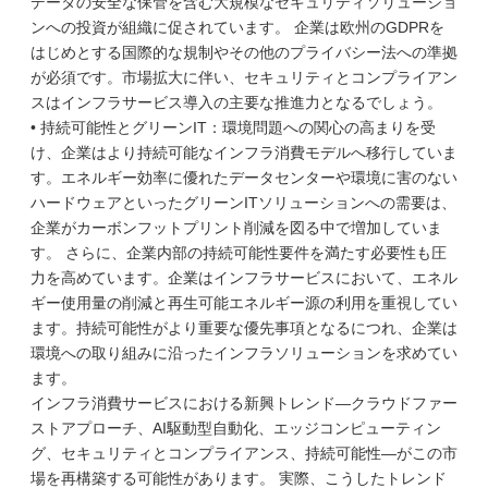
データの安全な保管を含む大規模なセキュリティソリューショ
ンへの投資が組織に促されています。 企業は欧州のGDPRを
はじめとする国際的な規制やその他のプライバシー法への準拠
が必須です。市場拡大に伴い、セキュリティとコンプライアン
スはインフラサービス導入の主要な推進力となるでしょう。
• 持続可能性とグリーンIT：環境問題への関心の高まりを受
け、企業はより持続可能なインフラ消費モデルへ移行していま
す。エネルギー効率に優れたデータセンターや環境に害のない
ハードウェアといったグリーンITソリューションへの需要は、
企業がカーボンフットプリント削減を図る中で増加していま
す。 さらに、企業内部の持続可能性要件を満たす必要性も圧
力を高めています。企業はインフラサービスにおいて、エネル
ギー使用量の削減と再生可能エネルギー源の利用を重視してい
ます。持続可能性がより重要な優先事項となるにつれ、企業は
環境への取り組みに沿ったインフラソリューションを求めてい
ます。
インフラ消費サービスにおける新興トレンド―クラウドファー
ストアプローチ、AI駆動型自動化、エッジコンピューティン
グ、セキュリティとコンプライアンス、持続可能性―がこの市
場を再構築する可能性があります。 実際、こうしたトレンド