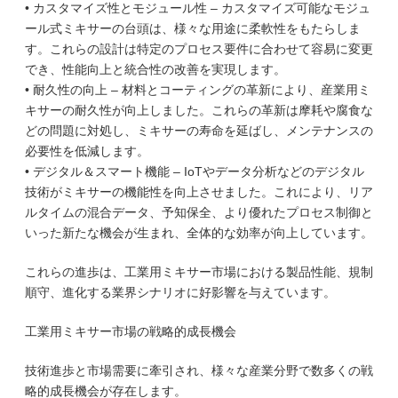
• カスタマイズ性とモジュール性 – カスタマイズ可能なモジュ
ール式ミキサーの台頭は、様々な用途に柔軟性をもたらしま
す。これらの設計は特定のプロセス要件に合わせて容易に変更
でき、性能向上と統合性の改善を実現します。
• 耐久性の向上 – 材料とコーティングの革新により、産業用ミ
キサーの耐久性が向上しました。これらの革新は摩耗や腐食な
どの問題に対処し、ミキサーの寿命を延ばし、メンテナンスの
必要性を低減します。
• デジタル＆スマート機能 – IoTやデータ分析などのデジタル
技術がミキサーの機能性を向上させました。これにより、リア
ルタイムの混合データ、予知保全、より優れたプロセス制御と
いった新たな機会が生まれ、全体的な効率が向上しています。
これらの進歩は、工業用ミキサー市場における製品性能、規制
順守、進化する業界シナリオに好影響を与えています。
工業用ミキサー市場の戦略的成長機会
技術進歩と市場需要に牽引され、様々な産業分野で数多くの戦
略的成長機会が存在します。