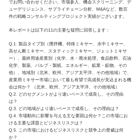
でお問い合わせください。市場参入、機会スクリーニング、デ
ューデリジェンス、サプライチェーン分析、M&Aなど、数百
件の戦略コンサルティングプロジェクト実績がございます。
本レポートは以下の11の主要な疑問に回答します：
Q.1. 製品タイプ別（攪拌機、特殊ミキサー、水中ミキサー、
高せん断ミキサー、スタティックミキサー、ジェットミキサ
ー）、最終用途産業別（化学、水・廃水処理、食品飲料、石油
化学、製薬、パルプ・製紙、エネルギー、鉱業・鉱物、その
他）、地域別（北米、欧州、アジア太平洋、その他地域）で、
産業用ミキサー市場において最も有望で高成長が見込まれる機
会は何か？ （北米、欧州、アジア太平洋、その他地域）
Q.2. どのセグメントがより速いペースで成長し、その理由
は？
Q.3. どの地域がより速いペースで成長し、その理由は？
Q.4. 市場動向に影響を与える主な要因は何か？この市場にお
ける主要な課題とビジネスリスクは？
Q.5. この市場におけるビジネスリスクと競争上の脅威は何
か？