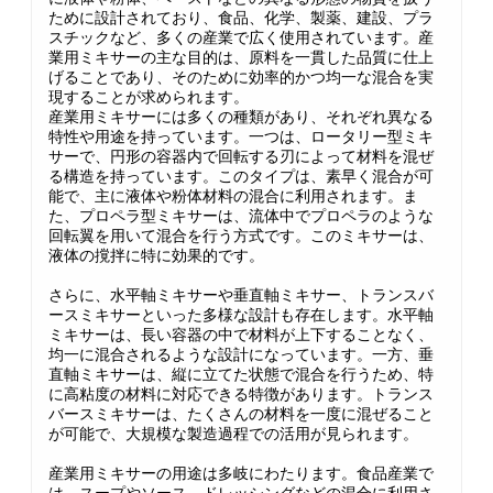
ために設計されており、食品、化学、製薬、建設、プラ
スチックなど、多くの産業で広く使用されています。産
業用ミキサーの主な目的は、原料を一貫した品質に仕上
げることであり、そのために効率的かつ均一な混合を実
現することが求められます。
産業用ミキサーには多くの種類があり、それぞれ異なる
特性や用途を持っています。一つは、ロータリー型ミキ
サーで、円形の容器内で回転する刃によって材料を混ぜ
る構造を持っています。このタイプは、素早く混合が可
能で、主に液体や粉体材料の混合に利用されます。ま
た、プロペラ型ミキサーは、流体中でプロペラのような
回転翼を用いて混合を行う方式です。このミキサーは、
液体の撹拌に特に効果的です。
さらに、水平軸ミキサーや垂直軸ミキサー、トランスバ
ースミキサーといった多様な設計も存在します。水平軸
ミキサーは、長い容器の中で材料が上下することなく、
均一に混合されるような設計になっています。一方、垂
直軸ミキサーは、縦に立てた状態で混合を行うため、特
に高粘度の材料に対応できる特徴があります。トランス
バースミキサーは、たくさんの材料を一度に混ぜること
が可能で、大規模な製造過程での活用が見られます。
産業用ミキサーの用途は多岐にわたります。食品産業で