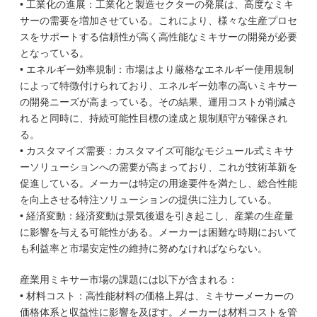
• 工業化の進展：工業化と製造セクターの発展は、高度なミキ
サーの需要を増加させている。これにより、様々な生産プロセ
スをサポートする信頼性が高く高性能なミキサーの開発が必要
となっている。
• エネルギー効率規制：市場はより厳格なエネルギー使用規制
によって特徴付けられており、エネルギー効率の高いミキサー
の開発ニーズが高まっている。その結果、運用コストが削減さ
れると同時に、持続可能性目標の達成と規制順守が確保され
る。
• カスタマイズ需要：カスタマイズ可能なモジュール式ミキサ
ーソリューションへの需要が高まっており、これが技術革新を
促進している。メーカーは特定の用途要件を満たし、総合性能
を向上させる特注ソリューションの提供に注力している。
• 経済変動：経済変動は景気後退を引き起こし、産業の生産量
に影響を与える可能性がある。メーカーは困難な時期において
も利益率と市場安定性の維持に努めなければならない。
産業用ミキサー市場の課題には以下が含まれる：
• 材料コスト：高性能材料の価格上昇は、ミキサーメーカーの
価格体系と収益性に影響を及ぼす。メーカーは材料コストを管