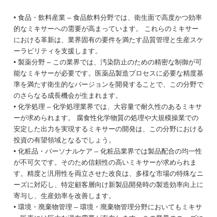
• 食品・飲料産業 – 食品飲料分野では、衛生面で高度かつ効率
的なミキサーへの需要が高まっています。 これらのミキサー
における革新は、業界固有の要件を満たす品質管理と生産スケ
ーラビリティを支援します。
• 製薬分野 – この業界では、汚染防止のための精密な制御が可
能なミキサーが必要です。医薬品製造プロセスに必要な精度基
準を満たす衛生的なバージョンを開発することで、この分野で
のさらなる成長機会が生まれます。
• 化学処理 – 化学処理業界では、大容量で耐久性のあるミキサ
ーが求められます。 腐食性化学物質の処理や大規模操業での
安定した出力を実現するミキサーの開発は、この分野における
投資の有望領域となるでしょう。
• 化粧品・パーソナルケア – 化粧品業界では製品配合の均一性
が不可欠です。そのため信頼性の高いミキサーが求められま
す。精度と汎用性を両立させた改良は、多様な市場の特殊なニ
ーズに対応し、特定顧客層向け新製品開発時の製造効率向上に
寄与し、生産効率を改善します。
• 環境・廃棄物管理 – 環境・廃棄物管理分野においてもミキサ