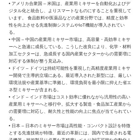
• アメリカ合衆国 – 米国は、産業用ミキサーを自動化およびデ
ジタル化と統合し、よりスマートなものにすることを重視して
います。 食品飲料や医薬品などの産業分野では、精度と効率
性を向上させる先進制御システムやIoT機能が導入されてい
る。
• 中国 – 中国の産業用ミキサー市場は、高容量・高効率ミキサ
ーへと急速に成長している。こうした改良により、化学・材料
加工セクターは、急成長する国内産業セクターからの需要増に
対応する体制が整う見込み。
• ドイツ – ドイツは持続可能性を重視した高精度産業用ミキサ
ー開発で主導的立場にある。最近導入された新型には、厳しい
環境法規や産業基準に準拠し、環境負荷を最小限に抑えた省エ
ネ型ミキサーが含まれる。
• インド – インド市場はコスト効率に優れながら汎用性の高い
産業用ミキサーへと移行中。拡大する製造・食品加工産業から
の需要増に対応し、耐久性と性能の向上に焦点が当てられてい
る。
• 日本 – 日本のミキサー市場は高性能・コンパクト設計を特徴
とする先進技術が特徴。最近の革新には、国内で生産される電