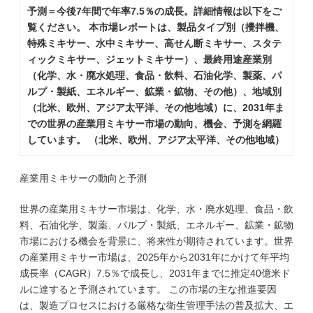
予測＝今後7年間で年率7.5％の成長。詳細情報は以下をご
覧ください。 本市場レポートは、製品タイプ別（攪拌機、
特殊ミキサー、水中ミキサー、高せん断ミキサー、スタテ
ィックミキサー、ジェットミキサー）、最終用途産業別
（化学、水・廃水処理、食品・飲料、石油化学、製薬、パ
ルプ・製紙、エネルギー、鉱業・鉱物、その他）、地域別
（北米、欧州、アジア太平洋、その他地域）に、2031年ま
での世界の産業用ミキサー市場の動向、機会、予測を網羅
しています。 （北米、欧州、アジア太平洋、その他地域）
産業用ミキサーの動向と予測
世界の産業用ミキサー市場は、化学、水・廃水処理、食品・飲
料、石油化学、製薬、パルプ・製紙、エネルギー、鉱業・鉱物
市場における機会を背景に、将来性が期待されています。世界
の産業用ミキサー市場は、2025年から2031年にかけて年平均
成長率（CAGR）7.5％で成長し、2031年までに推定40億米ド
ルに達すると予測されています。 この市場の主な推進要因
は、製造プロセスにおける厳格な衛生管理手法の普及拡大、エ