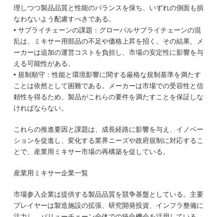
理しつつ製品品質と性能のバランスを保ち、いずれの側面も損
なわないよう配慮すべきである。
• サプライチェーンの課題：グローバルサプライチェーンの混
乱は、ミキサー用部品の不足や価格上昇を招く。その結果、メ
ーカーは追加の運営コストを負担し、市場の安定性に影響を与
える可能性がある。
• 規制順守：性能と環境影響に関する厳格な規制基準を満たす
ことは依然として困難である。メーカーは市場での受容性と信
頼性を得るため、製品がこれらの要件を満たすことを保証しな
ければならない。
これらの推進要因と課題は、成長経路に影響を与え、イノベー
ションを促進し、変化する業界ニーズや政府規制に対応するこ
とで、産業用ミキサー市場の再構築を促している。
産業用ミキサー企業一覧
市場参入企業は提供する製品品質を競争基盤としている。主要
プレイヤーは製造施設の拡張、研究開発投資、インフラ整備に
注力し、バリューチェーン全体での統合機会を活用している。