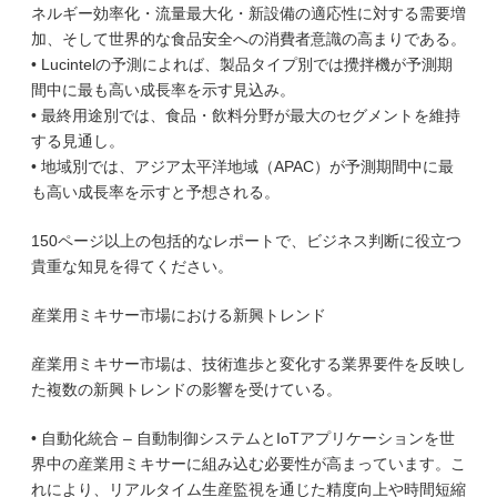
ネルギー効率化・流量最大化・新設備の適応性に対する需要増
加、そして世界的な食品安全への消費者意識の高まりである。
• Lucintelの予測によれば、製品タイプ別では攪拌機が予測期
間中に最も高い成長率を示す見込み。
• 最終用途別では、食品・飲料分野が最大のセグメントを維持
する見通し。
• 地域別では、アジア太平洋地域（APAC）が予測期間中に最
も高い成長率を示すと予想される。
150ページ以上の包括的なレポートで、ビジネス判断に役立つ
貴重な知見を得てください。
産業用ミキサー市場における新興トレンド
産業用ミキサー市場は、技術進歩と変化する業界要件を反映し
た複数の新興トレンドの影響を受けている。
• 自動化統合 – 自動制御システムとIoTアプリケーションを世
界中の産業用ミキサーに組み込む必要性が高まっています。こ
れにより、リアルタイム生産監視を通じた精度向上や時間短縮