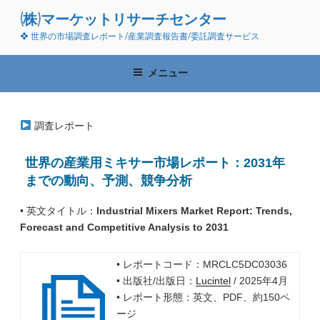
コ
(株)マーケットリサーチセンター
ン
❖ 世界の市場調査レポート/産業調査報告書/委託調査サービス
テ
ン
ツ
メニュー
へ
ス
キ
調査レポート
ッ
プ
世界の産業用ミキサー市場レポート：2031年
までの動向、予測、競争分析
• 英文タイトル：
Industrial Mixers Market Report: Trends,
Forecast and Competitive Analysis to 2031
• レポートコード：MRCLC5DC03036
• 出版社/出版日：
Lucintel
/ 2025年4月
• レポート形態：英文、PDF、約150ペ
ージ