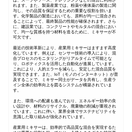
は、スープやソース、ドレッシングなどの混合に利用さ
れます。また、製薬産業では、粉薬や液体薬の製造に関
与し、その品質を保証するための重要な役割を担いま
す。化学製品の製造においても、原料が均一に混合され
ることによって、最終製品の性能が確保されます。さら
に、建設業では、コンクリートやモルタルの混合におい
て、均一な質感を持つ材料を造るために、ミキサーが不
可欠です。
最近の技術革新により、産業用ミキサーはますます高度
化しています。例えば、センサー技術の導入により、混
合プロセスのモニタリングがリアルタイムで可能とな
り、ロボティクスを活用した自動化が進展しています。
これにより、人的エラーを減らし、安定した混合品質を
実現できます。また、IoT（モノのインターネット）が普
及することで、ミキサー同士がデータを共有し、生産ラ
イン全体の効率向上を図るシステムが構築されていま
す。
また、環境への配慮も進んでおり、エネルギー効率の良
い設計や、材料のリサイクル、廃棄物の削減が重視され
ています。これに伴い、業界全体でサステナビリティを
意識した取り組みが強化されています。
産業用ミキサーは、効率的で高品質な混合を実現するた