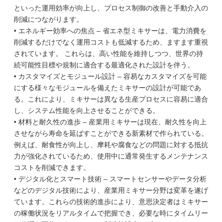
といった運用効率が向上し、プロセス制御の改善と手動介入の
削減につながります。
• エネルギー効率への焦点 – 省エネ型ミキサーは、電力消費を
削減するだけでなく運用コストも低減するため、ますます重視
されています。 これらは、高い性能を維持しつつ、世界の持
続可能性目標や規制に適合する最適化された設計を伴う。
• カスタマイズとモジュール設計 – 容易なカスタマイズを可能
にする様々なモジュールを備えたミキサーの設計が可能であ
る。これにより、ミキサーは異なる生産プロセスに容易に適合
し、システム性能を向上させることができる。
• 材料と耐久性の進歩 – 産業用ミキサーは現在、耐久性を向上
させながら寿命を延ばすことができる新素材で作られている。
例えば、耐食性が向上し、摩耗や腐食などの問題に対する抵抗
力が強化されているため、使用中に通常発生するメンテナンス
コストを削減できます。
• デジタル化とスマート技術 – スマートセンサーやデータ分析
などのデジタル技術により、産業用ミキサー分野は変革を遂げ
ています。これらの技術的進歩により、意思決定者はミキサー
の稼働状況をリアルタイムで把握でき、必要な時にタイムリー