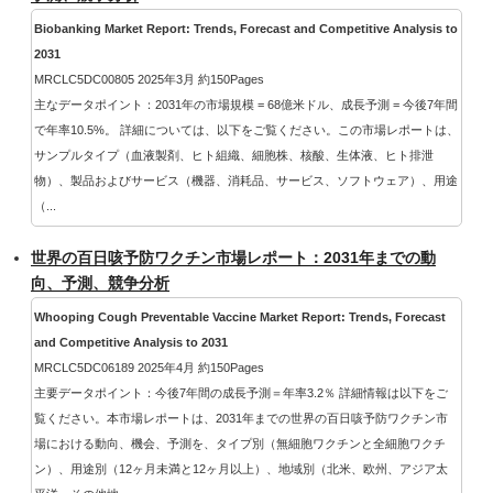
Biobanking Market Report: Trends, Forecast and Competitive Analysis to
2031
MRCLC5DC00805 2025年3月 約150Pages
主なデータポイント：2031年の市場規模 = 68億米ドル、成長予測 = 今後7年間
で年率10.5%。 詳細については、以下をご覧ください。この市場レポートは、
サンプルタイプ（血液製剤、ヒト組織、細胞株、核酸、生体液、ヒト排泄
物）、製品およびサービス（機器、消耗品、サービス、ソフトウェア）、用途
（...
世界の百日咳予防ワクチン市場レポート：2031年までの動
向、予測、競争分析
Whooping Cough Preventable Vaccine Market Report: Trends, Forecast
and Competitive Analysis to 2031
MRCLC5DC06189 2025年4月 約150Pages
主要データポイント：今後7年間の成長予測＝年率3.2％ 詳細情報は以下をご
覧ください。本市場レポートは、2031年までの世界の百日咳予防ワクチン市
場における動向、機会、予測を、タイプ別（無細胞ワクチンと全細胞ワクチ
ン）、用途別（12ヶ月未満と12ヶ月以上）、地域別（北米、欧州、アジア太