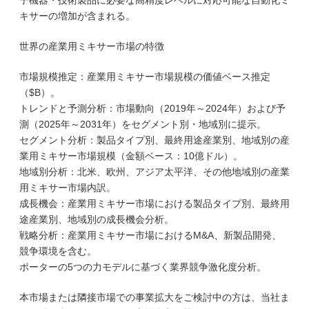
子機器・技術製品に必要な高精度レベルに対応可能な自動化ミ
キサーの増加が含まれる。
世界の産業用ミキサー市場の特徴
市場規模推定：産業用ミキサー市場規模の価値ベース推定
（$B）。
トレンドと予測分析：市場動向（2019年～2024年）および予
測（2025年～2031年）をセグメント別・地域別に提示。
セグメント分析：製品タイプ別、最終用途産業別、地域別の産
業用ミキサー市場規模（金額ベース：10億ドル）。
地域別分析：北米、欧州、アジア太平洋、その他地域別の産業
用ミキサー市場内訳。
成長機会：産業用ミキサー市場における製品タイプ別、最終用
途産業別、地域別の成長機会分析。
戦略分析：産業用ミキサー市場におけるM&A、新製品開発、
競争環境を含む。
ポーターの5つの力モデルに基づく業界競争激化度分析。
本市場または隣接市場での事業拡大をご検討中の方は、当社ま