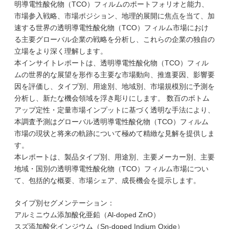
明導電性酸化物（TCO）フィルムのポートフォリオと能力、
市場参入戦略、市場ポジション、地理的展開に焦点を当て、加
速する世界の透明導電性酸化物（TCO）フィルム市場におけ
る主要グローバル企業の戦略を分析し、これらの企業の独自の
立場をより深く理解します。
本インサイトレポートは、透明導電性酸化物（TCO）フィル
ムの世界的な展望を形作る主要な市場動向、推進要因、影響要
因を評価し、タイプ別、用途別、地域別、市場規模別に予測を
分析し、新たな機会領域を浮き彫りにします。 数百のボトム
アップ定性・定量市場インプットに基づく透明な手法により、
本調査予測はグローバル透明導電性酸化物（TCO）フィルム
市場の現状と将来の軌跡について極めて精緻な見解を提供しま
す。
本レポートは、製品タイプ別、用途別、主要メーカー別、主要
地域・国別の透明導電性酸化物（TCO）フィルム市場につい
て、包括的な概要、市場シェア、成長機会を提示します。
タイプ別セグメンテーション：
アルミニウム添加酸化亜鉛（Al-doped ZnO）
スズ添加酸化インジウム（Sn-doped Indium Oxide）