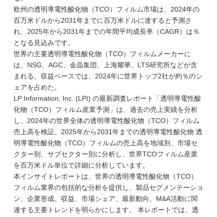
欧州の透明導電性酸化物（TCO）フィルム市場は、2024年の
百万米ドルから2031年までに百万米ドルに達すると予測さ
れ、2025年から2031年までの年間平均成長率（CAGR）は％
となる見込みです。
世界の主要透明導電性酸化物（TCO）フィルムメーカーに
は、NSG、AGC、金晶集団、上海耀華、LTS研究所などが含
まれる。収益ベースでは、2024年に世界トップ2社が約％のシ
ェアを占めた。
LP Information, Inc. (LPI) の最新調査レポート「透明導電性酸
化物（TCO）フィルム産業予測」は、過去の売上実績を分析
し、2024年の世界全体の透明導電性酸化物（TCO）フィルム
売上高を検証。2025年から2031年までの透明導電性酸化物 透
明導電性酸化物（TCO）フィルムの売上高を地域別、市場セ
クター別、サブセクター別に分析し、世界TCOフィルム産業
を百万米ドル単位で詳細に分析しています。
本インサイトレポートは、世界の透明導電性酸化物（TCO）
フィルム業界の包括的な分析を提供し、製品セグメンテーショ
ン、企業形成、収益、市場シェア、最新動向、M&A活動に関
連する主要トレンドを明らかにします。 本レポートでは、透