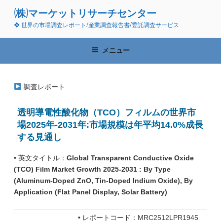
コ
(株)マーケットリサーチセンター
ン
❖ 世界の市場調査レポート/産業調査報告書/委託調査サービス
テ
ン
ツ
メニュー
へ
ス
キ
調査レポート
ッ
プ
透明導電性酸化物（TCO）フィルムの世界市
場2025年-2031年:市場規模は年平均14.0%成長
する見通し
• 英文タイトル：
Global Transparent Conductive Oxide
(TCO) Film Market Growth 2025-2031 : By Type
(Aluminum-Doped ZnO, Tin-Doped Indium Oxide), By
Application (Flat Panel Display, Solar Battery)
• レポートコード：MRC2512LPR1945