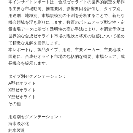
本インサイトレポートは、合成ゼオライトの世界的展望を形作
る主要な市場動向、推進要因、影響要因を評価し、タイプ別、
用途別、地域別、市場規模別の予測を分析することで、新たな
機会領域を浮き彫りにします。数百のボトムアップ型定性・定
量市場データに基づく透明性の高い手法により、本調査予測は
世界的な合成ゼオライト市場の現状と将来の軌跡について極め
て精緻な見解を提供します。
本レポートは、製品タイプ、用途、主要メーカー、主要地域・
国別に、合成ゼオライト市場の包括的な概要、市場シェア、成
長機会を提示します。
タイプ別セグメンテーション：
A型ゼオライト
X型ゼオライト
Y型ゼオライト
その他
用途別セグメンテーション：
海水淡水化
純水製造