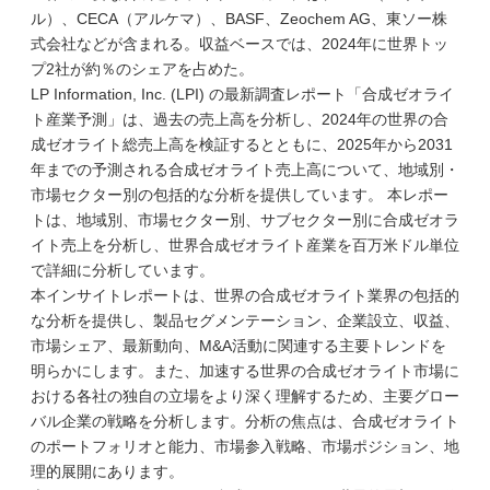
ル）、CECA（アルケマ）、BASF、Zeochem AG、東ソー株
式会社などが含まれる。収益ベースでは、2024年に世界トッ
プ2社が約％のシェアを占めた。
LP Information, Inc. (LPI) の最新調査レポート「合成ゼオライ
ト産業予測」は、過去の売上高を分析し、2024年の世界の合
成ゼオライト総売上高を検証するとともに、2025年から2031
年までの予測される合成ゼオライト売上高について、地域別・
市場セクター別の包括的な分析を提供しています。 本レポー
トは、地域別、市場セクター別、サブセクター別に合成ゼオラ
イト売上を分析し、世界合成ゼオライト産業を百万米ドル単位
で詳細に分析しています。
本インサイトレポートは、世界の合成ゼオライト業界の包括的
な分析を提供し、製品セグメンテーション、企業設立、収益、
市場シェア、最新動向、M&A活動に関連する主要トレンドを
明らかにします。また、加速する世界の合成ゼオライト市場に
おける各社の独自の立場をより深く理解するため、主要グロー
バル企業の戦略を分析します。分析の焦点は、合成ゼオライト
のポートフォリオと能力、市場参入戦略、市場ポジション、地
理的展開にあります。