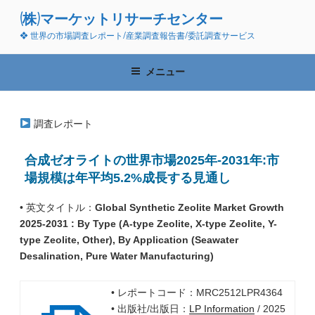
コ
(株)マーケットリサーチセンター
ン
❖ 世界の市場調査レポート/産業調査報告書/委託調査サービス
テ
ン
ツ
メニュー
へ
ス
キ
調査レポート
ッ
プ
合成ゼオライトの世界市場2025年-2031年:市
場規模は年平均5.2%成長する見通し
• 英文タイトル：
Global Synthetic Zeolite Market Growth
2025-2031 : By Type (A-type Zeolite, X-type Zeolite, Y-
type Zeolite, Other), By Application (Seawater
Desalination, Pure Water Manufacturing)
• レポートコード：MRC2512LPR4364
• 出版社/出版日：
LP Information
/ 2025