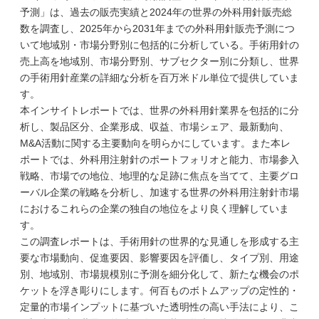
予測」は、過去の販売実績と2024年の世界の外科用針販売総
数を調査し、2025年から2031年までの外科用針販売予測につ
いて地域別・市場分野別に包括的に分析している。手術用針の
売上高を地域別、市場分野別、サブセクター別に分類し、世界
の手術用針産業の詳細な分析を百万米ドル単位で提供していま
す。
本インサイトレポートでは、世界の外科用針業界を包括的に分
析し、製品区分、企業形成、収益、市場シェア、最新動向、
M&A活動に関する主要動向を明らかにしています。また本レ
ポートでは、外科用注射針のポートフォリオと能力、市場参入
戦略、市場での地位、地理的な足跡に焦点を当てて、主要グロ
ーバル企業の戦略を分析し、加速する世界の外科用注射針市場
におけるこれらの企業の独自の地位をより良く理解していま
す。
この調査レポートは、手術用針の世界的な見通しを形成する主
要な市場動向、促進要因、影響要因を評価し、タイプ別、用途
別、地域別、市場規模別に予測を細分化して、新たな機会のポ
ケットを浮き彫りにします。何百ものボトムアップの定性的・
定量的市場インプットに基づいた透明性の高い手法により、こ