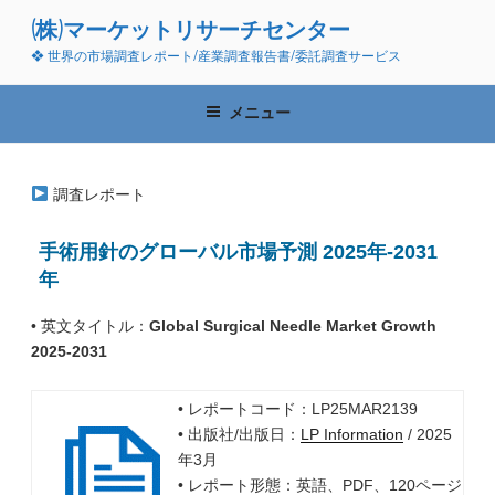
コ
(株)マーケットリサーチセンター
ン
❖ 世界の市場調査レポート/産業調査報告書/委託調査サービス
テ
ン
ツ
メニュー
へ
ス
キ
調査レポート
ッ
プ
手術用針のグローバル市場予測 2025年-2031
年
• 英文タイトル：
Global Surgical Needle Market Growth
2025-2031
• レポートコード：LP25MAR2139
• 出版社/出版日：
LP Information
/ 2025
年3月
• レポート形態：英語、PDF、120ページ