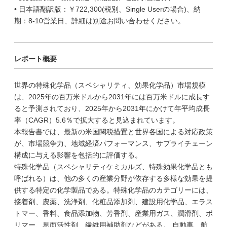
• 日本語翻訳版：￥722,300(税別、Single Userの場合)、納
期：8-10営業日、詳細は別途お問い合わせください。
レポート概要
世界の特殊化学品（スペシャリティ、効果化学品）市場規模
は、2025年の百万米ドルから2031年には百万米ドルに成長す
ると予測されており、2025年から2031年にかけて年平均成長
率（CAGR）5.6％で拡大すると見込まれています。
本報告書では、最新の米国関税措置と世界各国による対応政策
が、市場競争力、地域経済パフォーマンス、サプライチェーン
構成に与える影響を包括的に評価する。
特殊化学品（スペシャリティケミカルズ、特殊効果化学品とも
呼ばれる）は、他の多くの産業分野が依存する多様な効果を提
供する特定の化学製品である。特殊化学品のカテゴリーには、
接着剤、農薬、洗浄剤、化粧品添加剤、建設用化学品、エラス
トマー、香料、食品添加物、芳香剤、産業用ガス、潤滑剤、ポ
リマー、界面活性剤、繊維用補助剤などがある。 自動車、航