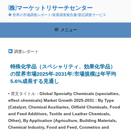
コ
(株)マーケットリサーチセンター
ン
❖ 世界の市場調査レポート/産業調査報告書/委託調査サービス
テ
ン
ツ
メニュー
へ
ス
キ
調査レポート
ッ
プ
特殊化学品（スペシャリティ、効果化学品）
の世界市場2025年-2031年:市場規模は年平均
5.6%成長する見通し
• 英文タイトル：
Global Specialty Chemicals (specialties,
effect chemicals) Market Growth 2025-2031 : By Type
(Catalyst, Chemical Auxiliaries, Oilfield Chemicals, Food
and Feed Additives, Textile and Leather Chemicals,
Other), By Application (Agriculture, Building Materials,
Chemical Industry, Food and Feed, Cosmetics and