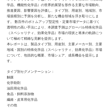
学品、機能性化学品）の世界的展望を形作る主要な市場動向、
推進要因、影響要因を評価し、タイプ別、用途別、地域別、市
場規模別に予測を分析し、新たな機会領域を浮き彫りにしま
す。 数百件のボトムアップ型定性・定量市場データに基づく
透明性の高い手法により、本調査予測はグローバル特殊化学品
（スペシャリティ、効果化学品）市場の現状と将来の軌跡につ
いて極めて精緻な見解を提供します。
本レポートは、製品タイプ別、用途別、主要メーカー別、主要
地域・国別の特殊化学品（スペシャリティ、効果化学品）市場
について、包括的な概要、市場シェア、成長機会を提示しま
す。
タイプ別セグメンテーション：
触媒
化学助剤
油田用化学品
食品・飼料添加物
繊維・皮革用化学品
その他