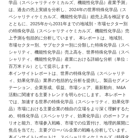
学品（スペシャリティケミカルズ、機能性化学品）産業予測」
は、過去の売上実績を分析し、2024年の世界特殊化学品（ス
ペシャリティケミカルズ、機能性化学品）総売上高を検証する
とともに、2025年から2031年までの地域別・市場セクター別
の特殊化学品（スペシャリティケミカルズ、機能性化学品）売
上予測を包括的に分析しています。 本レポートは、地域別、
市場セクター別、サブセクター別に分類した特殊化学品（スペ
シャリティ、機能性化学品）売上高を、世界特殊化学品（スペ
シャリティ、機能性化学品）産業における詳細な分析（単位：
百万米ドル）として提示します。
本インサイトレポートは、世界の特殊化学品（スペシャリテ
ィ、効果化学品）業界の包括的な分析を提供し、製品セグメン
テーション、企業形成、収益、市場シェア、最新動向、M&A
活動に関連する主要トレンドを明らかにします。 本レポート
では、加速する世界の特殊化学品（スペシャリティ、効果化学
品）市場における主要企業の独自の立場をより深く理解するた
め、特殊化学品（スペシャリティ、効果化学品）のポートフォ
リオと能力、市場参入戦略、市場での位置付け、地理的展開に
焦点を当てた、主要グローバル企業の戦略も分析しています。
本インサイトレポートは、スペシャリティケミカルズ（特殊化