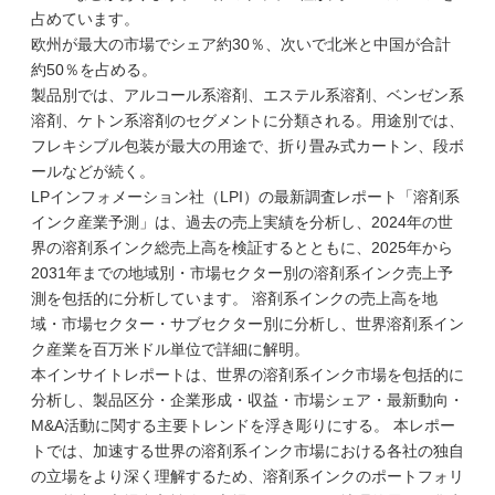
占めています。
欧州が最大の市場でシェア約30％、次いで北米と中国が合計
約50％を占める。
製品別では、アルコール系溶剤、エステル系溶剤、ベンゼン系
溶剤、ケトン系溶剤のセグメントに分類される。用途別では、
フレキシブル包装が最大の用途で、折り畳み式カートン、段ボ
ールなどが続く。
LPインフォメーション社（LPI）の最新調査レポート「溶剤系
インク産業予測」は、過去の売上実績を分析し、2024年の世
界の溶剤系インク総売上高を検証するとともに、2025年から
2031年までの地域別・市場セクター別の溶剤系インク売上予
測を包括的に分析しています。 溶剤系インクの売上高を地
域・市場セクター・サブセクター別に分析し、世界溶剤系イン
ク産業を百万米ドル単位で詳細に解明。
本インサイトレポートは、世界の溶剤系インク市場を包括的に
分析し、製品区分・企業形成・収益・市場シェア・最新動向・
M&A活動に関する主要トレンドを浮き彫りにする。 本レポー
トでは、加速する世界の溶剤系インク市場における各社の独自
の立場をより深く理解するため、溶剤系インクのポートフォリ