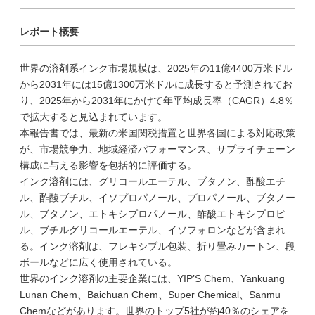
レポート概要
世界の溶剤系インク市場規模は、2025年の11億4400万米ドル
から2031年には15億1300万米ドルに成長すると予測されてお
り、2025年から2031年にかけて年平均成長率（CAGR）4.8％
で拡大すると見込まれています。
本報告書では、最新の米国関税措置と世界各国による対応政策
が、市場競争力、地域経済パフォーマンス、サプライチェーン
構成に与える影響を包括的に評価する。
インク溶剤には、グリコールエーテル、ブタノン、酢酸エチ
ル、酢酸ブチル、イソプロパノール、プロパノール、ブタノー
ル、ブタノン、エトキシプロパノール、酢酸エトキシプロピ
ル、ブチルグリコールエーテル、イソフォロンなどが含まれ
る。インク溶剤は、フレキシブル包装、折り畳みカートン、段
ボールなどに広く使用されている。
世界のインク溶剤の主要企業には、YIP’S Chem、Yankuang
Lunan Chem、Baichuan Chem、Super Chemical、Sanmu
Chemなどがあります。世界のトップ5社が約40％のシェアを