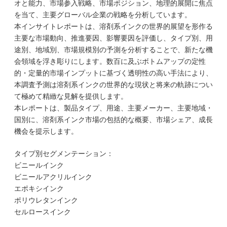
オと能力、市場参入戦略、市場ポジション、地理的展開に焦点
を当て、主要グローバル企業の戦略を分析しています。
本インサイトレポートは、溶剤系インクの世界的展望を形作る
主要な市場動向、推進要因、影響要因を評価し、タイプ別、用
途別、地域別、市場規模別の予測を分析することで、新たな機
会領域を浮き彫りにします。数百に及ぶボトムアップの定性
的・定量的市場インプットに基づく透明性の高い手法により、
本調査予測は溶剤系インクの世界的な現状と将来の軌跡につい
て極めて精緻な見解を提供します。
本レポートは、製品タイプ、用途、主要メーカー、主要地域・
国別に、溶剤系インク市場の包括的な概要、市場シェア、成長
機会を提示します。
タイプ別セグメンテーション：
ビニールインク
ビニールアクリルインク
エポキシインク
ポリウレタンインク
セルロースインク