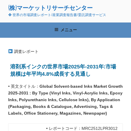
コ
(株)マーケットリサーチセンター
ン
❖ 世界の市場調査レポート/産業調査報告書/委託調査サービス
テ
ン
ツ
メニュー
へ
ス
キ
調査レポート
ッ
プ
溶剤系インクの世界市場2025年-2031年:市場
規模は年平均4.8%成長する見通し
• 英文タイトル：
Global Solvent-based Inks Market Growth
2025-2031 : By Type (Vinyl Inks, Vinyl-Acrylic Inks, Epoxy
Inks, Polyurethanic Inks, Cellulose Inks), By Application
(Packaging, Books & Catalogue, Advertising, Tags &
Labels, Office Stationery, Magazines, Newspaper)
• レポートコード：MRC2512LPR3012