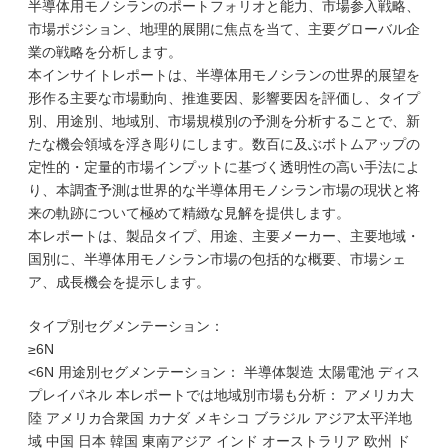
半導体用モノシランのポートフォリオと能力、市場参入戦略、
市場ポジション、地理的展開に焦点を当て、主要グローバル企
業の戦略を分析します。
本インサイトレポートは、半導体用モノシランの世界的展望を
形作る主要な市場動向、推進要因、影響要因を評価し、タイプ
別、用途別、地域別、市場規模別の予測を分析することで、新
たな機会領域を浮き彫りにします。数百に及ぶボトムアップの
定性的・定量的市場インプットに基づく透明性の高い手法によ
り、本調査予測は世界的な半導体用モノシラン市場の現状と将
来の軌跡について極めて精緻な見解を提供します。
本レポートは、製品タイプ、用途、主要メーカー、主要地域・
国別に、半導体用モノシラン市場の包括的な概要、市場シェ
ア、成長機会を提示します。
タイプ別セグメンテーション：
≥6N
<6N 用途別セグメンテーション： 半導体製造 太陽電池 ディス
プレイパネル 本レポートでは地域別市場も分析： アメリカ大
陸 アメリカ合衆国 カナダ メキシコ ブラジル アジア太平洋地
域 中国 日本 韓国 東南アジア インド オーストラリア 欧州 ド