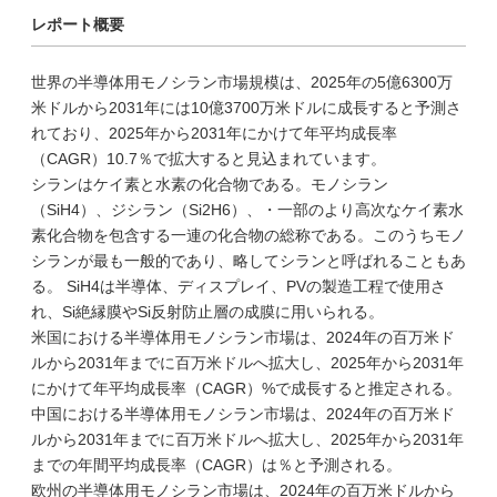
レポート概要
世界の半導体用モノシラン市場規模は、2025年の5億6300万
米ドルから2031年には10億3700万米ドルに成長すると予測さ
れており、2025年から2031年にかけて年平均成長率
（CAGR）10.7％で拡大すると見込まれています。
シランはケイ素と水素の化合物である。モノシラン
（SiH4）、ジシラン（Si2H6）、・一部のより高次なケイ素水
素化合物を包含する一連の化合物の総称である。このうちモノ
シランが最も一般的であり、略してシランと呼ばれることもあ
る。 SiH4は半導体、ディスプレイ、PVの製造工程で使用さ
れ、Si絶縁膜やSi反射防止層の成膜に用いられる。
米国における半導体用モノシラン市場は、2024年の百万米ド
ルから2031年までに百万米ドルへ拡大し、2025年から2031年
にかけて年平均成長率（CAGR）%で成長すると推定される。
中国における半導体用モノシラン市場は、2024年の百万米ド
ルから2031年までに百万米ドルへ拡大し、2025年から2031年
までの年間平均成長率（CAGR）は％と予測される。
欧州の半導体用モノシラン市場は、2024年の百万米ドルから