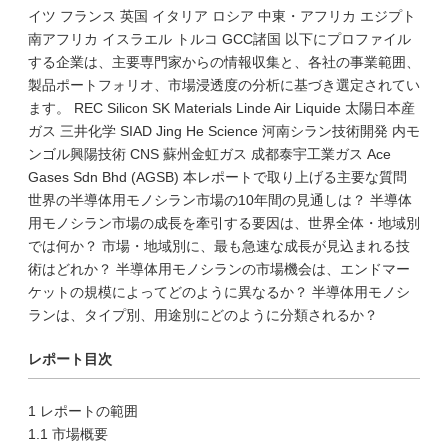
イツ フランス 英国 イタリア ロシア 中東・アフリカ エジプト
南アフリカ イスラエル トルコ GCC諸国 以下にプロファイル
する企業は、主要専門家からの情報収集と、各社の事業範囲、
製品ポートフォリオ、市場浸透度の分析に基づき選定されてい
ます。 REC Silicon SK Materials Linde Air Liquide 太陽日本産
ガス 三井化学 SIAD Jing He Science 河南シラン技術開発 内モ
ンゴル興陽技術 CNS 蘇州金虹ガス 成都泰宇工業ガス Ace
Gases Sdn Bhd (AGSB) 本レポートで取り上げる主要な質問
世界の半導体用モノシラン市場の10年間の見通しは？ 半導体
用モノシラン市場の成長を牽引する要因は、世界全体・地域別
では何か？ 市場・地域別に、最も急速な成長が見込まれる技
術はどれか？ 半導体用モノシランの市場機会は、エンドマー
ケットの規模によってどのように異なるか？ 半導体用モノシ
ランは、タイプ別、用途別にどのように分類されるか？
レポート目次
1 レポートの範囲
1.1 市場概要