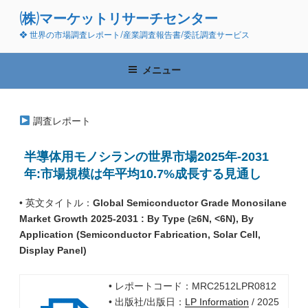
コ
(株)マーケットリサーチセンター
ン
❖ 世界の市場調査レポート/産業調査報告書/委託調査サービス
テ
ン
ツ
メニュー
へ
ス
キ
調査レポート
ッ
プ
半導体用モノシランの世界市場2025年-2031
年:市場規模は年平均10.7%成長する見通し
• 英文タイトル：
Global Semiconductor Grade Monosilane
Market Growth 2025-2031 : By Type (≥6N, <6N), By
Application (Semiconductor Fabrication, Solar Cell,
Display Panel)
• レポートコード：MRC2512LPR0812
• 出版社/出版日：
LP Information
/ 2025