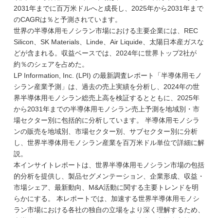
2031年までに百万米ドルへと成長し、2025年から2031年まで
のCAGRは％と予測されています。
世界の半導体用モノシラン市場における主要企業には、REC
Silicon、SK Materials、Linde、Air Liquide、太陽日本産ガスな
どが含まれる。収益ベースでは、2024年に世界トップ2社が
約％のシェアを占めた。
LP Information, Inc. (LPI) の最新調査レポート「半導体用モノ
シラン産業予測」は、過去の売上実績を分析し、2024年の世
界半導体用モノシラン総売上高を検証するとともに、2025年
から2031年までの半導体用モノシラン売上予測を地域別・市
場セクター別に包括的に分析しています。 半導体用モノシラ
ンの販売を地域別、市場セクター別、サブセクター別に分析
し、世界半導体用モノシラン産業を百万米ドル単位で詳細に解
説。
本インサイトレポートは、世界半導体用モノシラン市場の包括
的分析を提供し、製品セグメンテーション、企業形成、収益・
市場シェア、最新動向、M&A活動に関する主要トレンドを明
らかにする。 本レポートでは、加速する世界半導体用モノシ
ラン市場における各社の独自の立場をより深く理解するため、