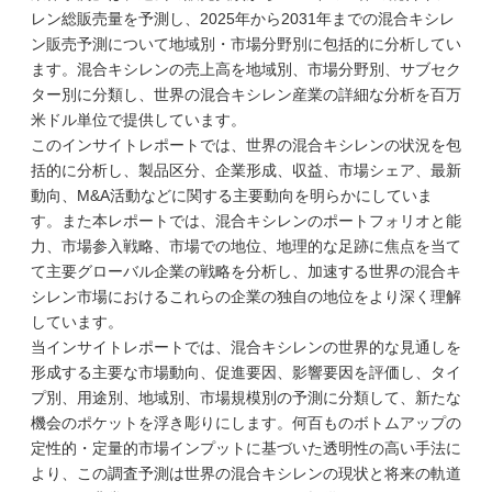
レン総販売量を予測し、2025年から2031年までの混合キシレ
ン販売予測について地域別・市場分野別に包括的に分析してい
ます。混合キシレンの売上高を地域別、市場分野別、サブセク
ター別に分類し、世界の混合キシレン産業の詳細な分析を百万
米ドル単位で提供しています。
このインサイトレポートでは、世界の混合キシレンの状況を包
括的に分析し、製品区分、企業形成、収益、市場シェア、最新
動向、M&A活動などに関する主要動向を明らかにしていま
す。また本レポートでは、混合キシレンのポートフォリオと能
力、市場参入戦略、市場での地位、地理的な足跡に焦点を当て
て主要グローバル企業の戦略を分析し、加速する世界の混合キ
シレン市場におけるこれらの企業の独自の地位をより深く理解
しています。
当インサイトレポートでは、混合キシレンの世界的な見通しを
形成する主要な市場動向、促進要因、影響要因を評価し、タイ
プ別、用途別、地域別、市場規模別の予測に分類して、新たな
機会のポケットを浮き彫りにします。何百ものボトムアップの
定性的・定量的市場インプットに基づいた透明性の高い手法に
より、この調査予測は世界の混合キシレンの現状と将来の軌道