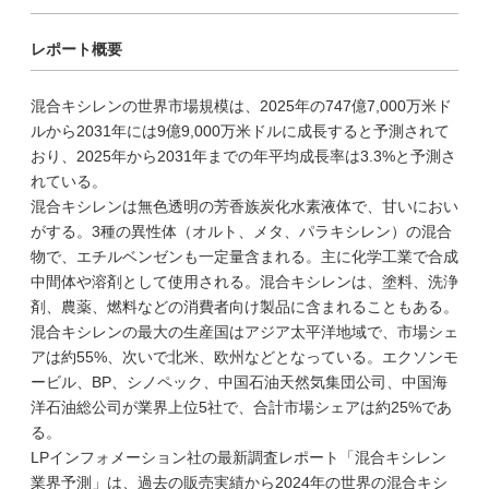
レポート概要
混合キシレンの世界市場規模は、2025年の747億7,000万米ド
ルから2031年には9億9,000万米ドルに成長すると予測されて
おり、2025年から2031年までの年平均成長率は3.3%と予測さ
れている。
混合キシレンは無色透明の芳香族炭化水素液体で、甘いにおい
がする。3種の異性体（オルト、メタ、パラキシレン）の混合
物で、エチルベンゼンも一定量含まれる。主に化学工業で合成
中間体や溶剤として使用される。混合キシレンは、塗料、洗浄
剤、農薬、燃料などの消費者向け製品に含まれることもある。
混合キシレンの最大の生産国はアジア太平洋地域で、市場シェ
アは約55%、次いで北米、欧州などとなっている。エクソンモ
ービル、BP、シノペック、中国石油天然気集団公司、中国海
洋石油総公司が業界上位5社で、合計市場シェアは約25%であ
る。
LPインフォメーション社の最新調査レポート「混合キシレン
業界予測」は、過去の販売実績から2024年の世界の混合キシ