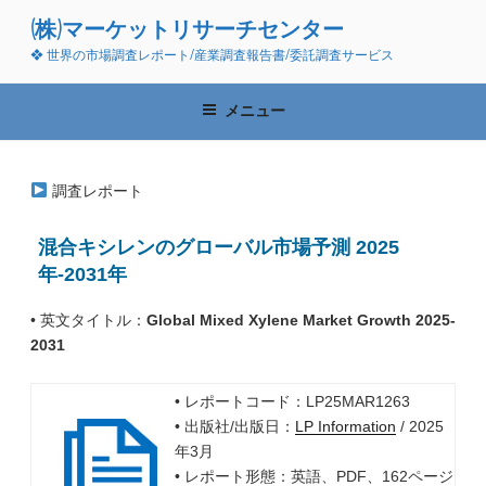
コ
(株)マーケットリサーチセンター
ン
❖ 世界の市場調査レポート/産業調査報告書/委託調査サービス
テ
ン
ツ
メニュー
へ
ス
キ
調査レポート
ッ
プ
混合キシレンのグローバル市場予測 2025
年-2031年
• 英文タイトル：
Global Mixed Xylene Market Growth 2025-
2031
• レポートコード：LP25MAR1263
• 出版社/出版日：
LP Information
/ 2025
年3月
• レポート形態：英語、PDF、162ページ