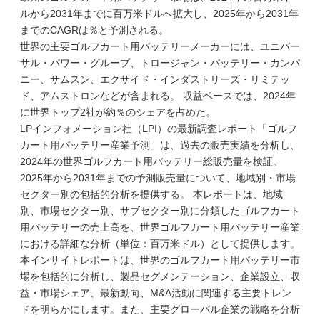
ルから2031年までに百万米ドルへ拡大し、2025年から2031年
までのCAGRは％と予測される。
世界の主要ゴルフカート用バッテリーメーカーには、ユニバー
サル・パワー・グループ、トロージャン・バッテリー・カンパ
ニー、サムスン、エクサイド・インダストリーズ・リミテッ
ド、アムストロンなどが含まれる。 収益ベースでは、2024年
に世界トップ2社が約％のシェアを占めた。
LPインフォメーション社（LPI）の最新調査レポート「ゴルフ
カート用バッテリー産業予測」は、過去の販売実績を分析し、
2024年の世界ゴルフカート用バッテリー総販売量を検証。
2025年から2031年までの予測販売量について、地域別・市場
セクター別の包括的分析を提供する。 本レポートは、地域
別、市場セクター別、サブセクター別に分類したゴルフカート
用バッテリーの売上高を、世界ゴルフカート用バッテリー産業
における詳細な分析（単位：百万米ドル）として提供します。
本インサイトレポートは、世界のゴルフカート用バッテリー市
場を包括的に分析し、製品セグメンテーション、企業設立、収
益・市場シェア、最新動向、M&A活動に関連する主要トレン
ドを明らかにします。また、主要グローバル企業の戦略を分析