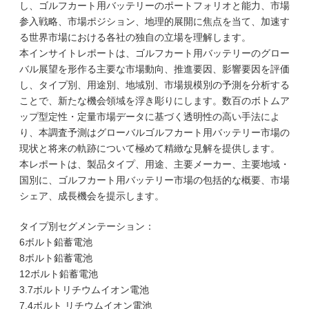
し、ゴルフカート用バッテリーのポートフォリオと能力、市場
参入戦略、市場ポジション、地理的展開に焦点を当て、加速す
る世界市場における各社の独自の立場を理解します。
本インサイトレポートは、ゴルフカート用バッテリーのグロー
バル展望を形作る主要な市場動向、推進要因、影響要因を評価
し、タイプ別、用途別、地域別、市場規模別の予測を分析する
ことで、新たな機会領域を浮き彫りにします。数百のボトムア
ップ型定性・定量市場データに基づく透明性の高い手法によ
り、本調査予測はグローバルゴルフカート用バッテリー市場の
現状と将来の軌跡について極めて精緻な見解を提供します。
本レポートは、製品タイプ、用途、主要メーカー、主要地域・
国別に、ゴルフカート用バッテリー市場の包括的な概要、市場
シェア、成長機会を提示します。
タイプ別セグメンテーション：
6ボルト鉛蓄電池
8ボルト鉛蓄電池
12ボルト鉛蓄電池
3.7ボルトリチウムイオン電池
7.4ボルト リチウムイオン電池