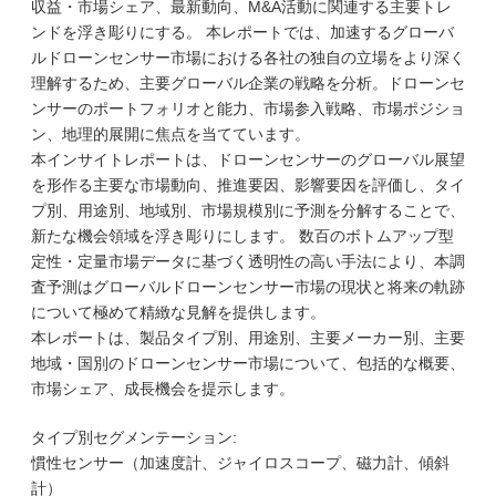
収益・市場シェア、最新動向、M&A活動に関連する主要トレ
ンドを浮き彫りにする。 本レポートでは、加速するグローバ
ルドローンセンサー市場における各社の独自の立場をより深く
理解するため、主要グローバル企業の戦略を分析。ドローンセ
ンサーのポートフォリオと能力、市場参入戦略、市場ポジショ
ン、地理的展開に焦点を当てています。
本インサイトレポートは、ドローンセンサーのグローバル展望
を形作る主要な市場動向、推進要因、影響要因を評価し、タイ
プ別、用途別、地域別、市場規模別に予測を分解することで、
新たな機会領域を浮き彫りにします。 数百のボトムアップ型
定性・定量市場データに基づく透明性の高い手法により、本調
査予測はグローバルドローンセンサー市場の現状と将来の軌跡
について極めて精緻な見解を提供します。
本レポートは、製品タイプ別、用途別、主要メーカー別、主要
地域・国別のドローンセンサー市場について、包括的な概要、
市場シェア、成長機会を提示します。
タイプ別セグメンテーション:
慣性センサー（加速度計、ジャイロスコープ、磁力計、傾斜
計）