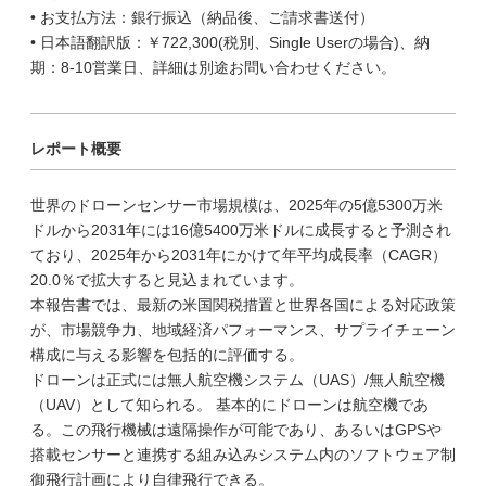
• お支払方法：銀行振込（納品後、ご請求書送付）
• 日本語翻訳版：￥722,300(税別、Single Userの場合)、納
期：8-10営業日、詳細は別途お問い合わせください。
レポート概要
世界のドローンセンサー市場規模は、2025年の5億5300万米
ドルから2031年には16億5400万米ドルに成長すると予測され
ており、2025年から2031年にかけて年平均成長率（CAGR）
20.0％で拡大すると見込まれています。
本報告書では、最新の米国関税措置と世界各国による対応政策
が、市場競争力、地域経済パフォーマンス、サプライチェーン
構成に与える影響を包括的に評価する。
ドローンは正式には無人航空機システム（UAS）/無人航空機
（UAV）として知られる。 基本的にドローンは航空機であ
る。この飛行機械は遠隔操作が可能であり、あるいはGPSや
搭載センサーと連携する組み込みシステム内のソフトウェア制
御飛行計画により自律飛行できる。