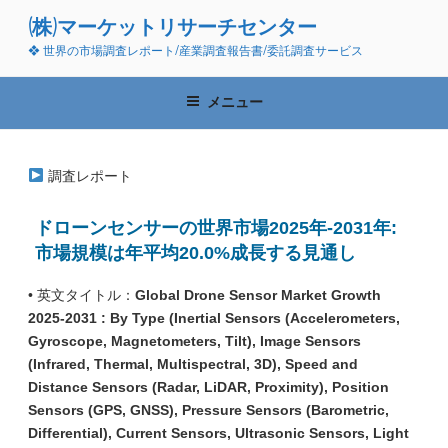
コ
(株)マーケットリサーチセンター
ン
❖ 世界の市場調査レポート/産業調査報告書/委託調査サービス
テ
ン
ツ
メニュー
へ
ス
キ
調査レポート
ッ
プ
ドローンセンサーの世界市場2025年-2031年:
市場規模は年平均20.0%成長する見通し
• 英文タイトル：
Global Drone Sensor Market Growth
2025-2031 : By Type (Inertial Sensors (Accelerometers,
Gyroscope, Magnetometers, Tilt), Image Sensors
(Infrared, Thermal, Multispectral, 3D), Speed and
Distance Sensors (Radar, LiDAR, Proximity), Position
Sensors (GPS, GNSS), Pressure Sensors (Barometric,
Differential), Current Sensors, Ultrasonic Sensors, Light