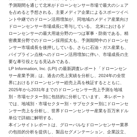
予測期間を通じて北米がドローンセンサー市場で最大のシェア
を占めると予想される。主要メディア企業によるスポーツイベ
ント中継でのドローン活用増加が、同地域のメディア産業向け
ドローンセンサー市場成長に寄与している。 北米におけるド
ローンセンサーの最大用途分野の一つは軍事・防衛である。精
密農業分野でのドローン採用拡大も、予測期間中のドローンセ
ンサー市場成長を後押ししている。さらに石油・ガス産業も、
パイプライン点検へのドローン活用増加に伴い、市場成長の主
要な牽引役となる見込みである。
LP Information, Inc. (LPI) の最新調査レポート「ドローンセン
サー産業予測」は、過去の売上実績を分析し、2024年の全世
界におけるドローンセンサー総売上高を検証するとともに、
2025年から2031年までのドローンセンサー売上予測を地域
別・市場セクター別に包括的に分析しています。 本レポート
では、地域別・市場セクター別・サブセクター別にドローンセ
ンサー売上を分析し、世界ドローンセンサー産業を百万米ドル
単位で詳細に解明する。
本インサイトレポートは、グローバルなドローンセンサー業界
の包括的分析を提供し、製品セグメンテーション、企業設立、