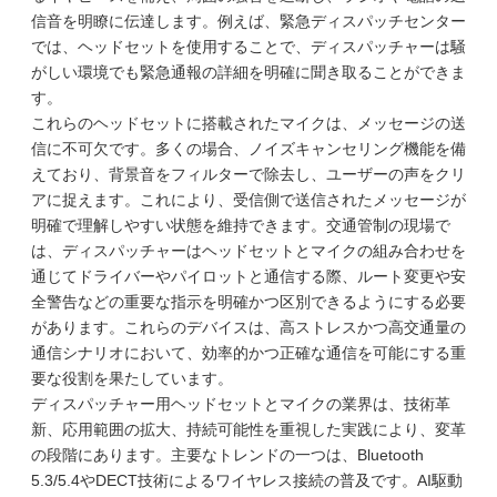
信音を明瞭に伝達します。例えば、緊急ディスパッチセンター
では、ヘッドセットを使用することで、ディスパッチャーは騒
がしい環境でも緊急通報の詳細を明確に聞き取ることができま
す。
これらのヘッドセットに搭載されたマイクは、メッセージの送
信に不可欠です。多くの場合、ノイズキャンセリング機能を備
えており、背景音をフィルターで除去し、ユーザーの声をクリ
アに捉えます。これにより、受信側で送信されたメッセージが
明確で理解しやすい状態を維持できます。交通管制の現場で
は、ディスパッチャーはヘッドセットとマイクの組み合わせを
通じてドライバーやパイロットと通信する際、ルート変更や安
全警告などの重要な指示を明確かつ区別できるようにする必要
があります。これらのデバイスは、高ストレスかつ高交通量の
通信シナリオにおいて、効率的かつ正確な通信を可能にする重
要な役割を果たしています。
ディスパッチャー用ヘッドセットとマイクの業界は、技術革
新、応用範囲の拡大、持続可能性を重視した実践により、変革
の段階にあります。主要なトレンドの一つは、Bluetooth
5.3/5.4やDECT技術によるワイヤレス接続の普及です。AI駆動