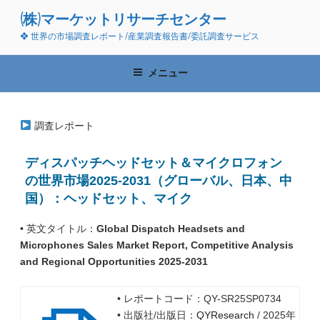
コ
(株)マーケットリサーチセンター
ン
❖ 世界の市場調査レポート/産業調査報告書/委託調査サービス
テ
ン
ツ
メニュー
へ
ス
キ
調査レポート
ッ
プ
ディスパッチヘッドセット＆マイクロフォン
の世界市場2025-2031（グローバル、日本、中
国）：ヘッドセット、マイク
• 英文タイトル：
Global Dispatch Headsets and
Microphones Sales Market Report, Competitive Analysis
and Regional Opportunities 2025-2031
• レポートコード：QY-SR25SP0734
• 出版社/出版日：
QYResearch
/ 2025年