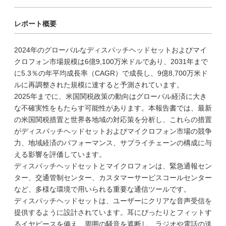
レポート概要
2024年のグローバルなディスパッチヘッドセットおよびマイ
クロフォン市場規模は6億9,100万米ドルであり、2031年まで
に5.3％の年平均成長率（CAGR）で成長し、9億8,700万米ド
ルに再調整された規模に達すると予測されています。
2025年までに、米国関税政策の動向はグローバル経済に大き
な不確実性をもたらす可能性があります。本報告書では、最新
の米国関税措置と世界各地域の対応策を分析し、これらの措置
がディスパッチヘッドセットおよびマイクロフォン市場の競争
力、地域経済のパフォーマンス、サプライチェーンの構成に与
える影響を評価しています。
ディスパッチヘッドセットとマイクロフォンは、緊急通報セン
ター、交通管制センター、カスタマーサービスコールセンター
など、多様な環境で用いられる重要な通信ツールです。
ディスパッチヘッドセットは、ユーザーにクリアな音声受信を
提供するように設計されています。耳にぴったりとフィットす
るイヤピースを備え、周囲の騒音を遮断し、ラジオや電話の送