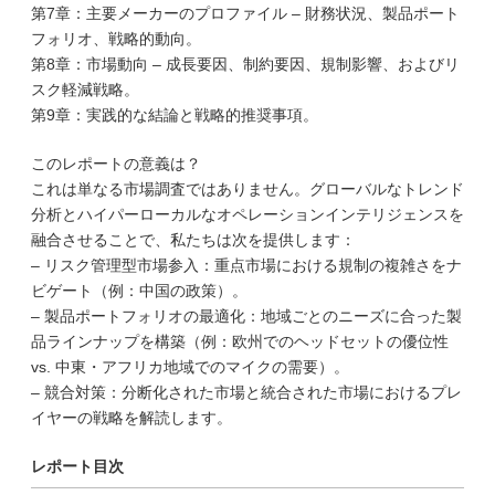
第7章：主要メーカーのプロファイル – 財務状況、製品ポート
フォリオ、戦略的動向。
第8章：市場動向 – 成長要因、制約要因、規制影響、およびリ
スク軽減戦略。
第9章：実践的な結論と戦略的推奨事項。
このレポートの意義は？
これは単なる市場調査ではありません。グローバルなトレンド
分析とハイパーローカルなオペレーションインテリジェンスを
融合させることで、私たちは次を提供します：
– リスク管理型市場参入：重点市場における規制の複雑さをナ
ビゲート（例：中国の政策）。
– 製品ポートフォリオの最適化：地域ごとのニーズに合った製
品ラインナップを構築（例：欧州でのヘッドセットの優位性
vs. 中東・アフリカ地域でのマイクの需要）。
– 競合対策：分断化された市場と統合された市場におけるプレ
イヤーの戦略を解読します。
レポート目次