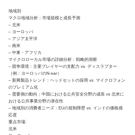
地域別
マクロ地域分析：市場規模と成長予測
– 北米
– ヨーロッパ
– アジア太平洋
– 南米
– 中東・アフリカ
マイクロローカル市場の詳細分析：戦略的洞察
– 競争環境：主要プレイヤーの支配力 vs. ディスラプター
（例：ヨーロッパのN-ear）
– 新興製品トレンド：ヘッドセットの採用 vs. マイクロフォン
のプレミアム化
– 需要側の動向：中国における公共安全分野の成長 vs 北米に
おける公共事業分野の潜在性
– 地域別の消費者ニーズ：EUの規制障壁 vs. インドの価格感
応度
重点市場:
北米