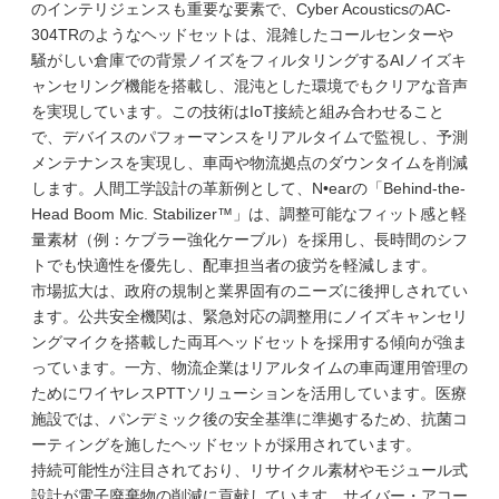
のインテリジェンスも重要な要素で、Cyber AcousticsのAC-
304TRのようなヘッドセットは、混雑したコールセンターや
騒がしい倉庫での背景ノイズをフィルタリングするAIノイズキ
ャンセリング機能を搭載し、混沌とした環境でもクリアな音声
を実現しています。この技術はIoT接続と組み合わせること
で、デバイスのパフォーマンスをリアルタイムで監視し、予測
メンテナンスを実現し、車両や物流拠点のダウンタイムを削減
します。人間工学設計の革新例として、N•earの「Behind-the-
Head Boom Mic. Stabilizer™」は、調整可能なフィット感と軽
量素材（例：ケブラー強化ケーブル）を採用し、長時間のシフ
トでも快適性を優先し、配車担当者の疲労を軽減します。
市場拡大は、政府の規制と業界固有のニーズに後押しされてい
ます。公共安全機関は、緊急対応の調整用にノイズキャンセリ
ングマイクを搭載した両耳ヘッドセットを採用する傾向が強ま
っています。一方、物流企業はリアルタイムの車両運用管理の
ためにワイヤレスPTTソリューションを活用しています。医療
施設では、パンデミック後の安全基準に準拠するため、抗菌コ
ーティングを施したヘッドセットが採用されています。
持続可能性が注目されており、リサイクル素材やモジュール式
設計が電子廃棄物の削減に貢献しています。サイバー・アコー