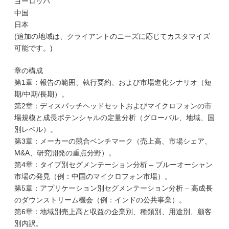
ヨーロッパ
中国
日本
(追加の地域は、クライアントのニーズに応じてカスタマイズ
可能です。)
章の構成
第1章：報告の範囲、執行要約、および市場進化シナリオ（短
期/中期/長期）。
第2章：ディスパッチヘッドセットおよびマイクロフォンの市
場規模と成長ポテンシャルの定量分析（グローバル、地域、国
別レベル）。
第3章：メーカーの競合ベンチマーク（売上高、市場シェア、
M&A、研究開発の重点分野）。
第4章：タイプ別セグメンテーション分析 – ブルーオーシャン
市場の発見（例：中国のマイクロフォン市場）。
第5章：アプリケーション別セグメンテーション分析 – 高成長
のダウンストリーム機会（例：インドの公共事業）。
第6章：地域別売上高と収益の企業別、種類別、用途別、顧客
別内訳。