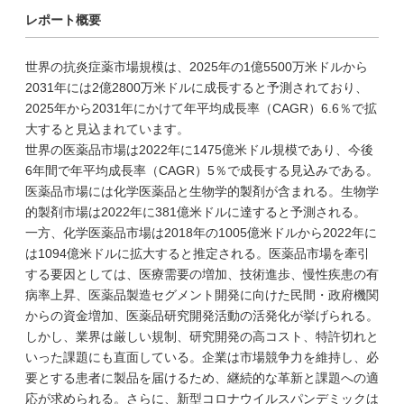
レポート概要
世界の抗炎症薬市場規模は、2025年の1億5500万米ドルから
2031年には2億2800万米ドルに成長すると予測されており、
2025年から2031年にかけて年平均成長率（CAGR）6.6％で拡
大すると見込まれています。
世界の医薬品市場は2022年に1475億米ドル規模であり、今後
6年間で年平均成長率（CAGR）5％で成長する見込みである。
医薬品市場には化学医薬品と生物学的製剤が含まれる。生物学
的製剤市場は2022年に381億米ドルに達すると予測される。
一方、化学医薬品市場は2018年の1005億米ドルから2022年に
は1094億米ドルに拡大すると推定される。医薬品市場を牽引
する要因としては、医療需要の増加、技術進歩、慢性疾患の有
病率上昇、医薬品製造セグメント開発に向けた民間・政府機関
からの資金増加、医薬品研究開発活動の活発化が挙げられる。
しかし、業界は厳しい規制、研究開発の高コスト、特許切れと
いった課題にも直面している。企業は市場競争力を維持し、必
要とする患者に製品を届けるため、継続的な革新と課題への適
応が求められる。さらに、新型コロナウイルスパンデミックは