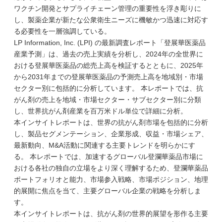
ワクチン開発とサプライチェーン管理の重要性を浮き彫りに
し、製薬企業が新たな公衆衛生ニーズに機敏かつ迅速に対応す
る必要性を一層強調している。
LP Information, Inc. (LPI) の最新調査レポート「登展華医薬品
産業予測」は、過去の売上実績を分析し、2024年の全世界に
おける登展華医薬品の総売上高を検証するとともに、2025年
から2031年までの登展華医薬品の予測売上高を地域別・市場
セクター別に包括的に分析しています。 本レポートでは、抗
がん剤の売上を地域・市場セクター・サブセクター別に分類
し、世界抗がん剤産業を百万米ドル単位で詳細に分析。
本インサイトレポートは、世界の抗がん剤市場を包括的に分析
し、製品セグメンテーション、企業形成、収益・市場シェア、
最新動向、M&A活動に関連する主要トレンドを明らかにす
る。 本レポートでは、加速するグローバル登瀾華薬品市場に
おける各社の独自の立場をより深く理解するため、登瀾華薬品
ポートフォリオと能力、市場参入戦略、市場ポジション、地理
的展開に焦点を当て、主要グローバル企業の戦略を分析しま
す。
本インサイトレポートは、抗がん剤の世界的展望を形作る主要