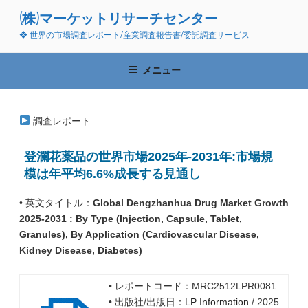
コ
(株)マーケットリサーチセンター
ン
❖ 世界の市場調査レポート/産業調査報告書/委託調査サービス
テ
ン
ツ
メニュー
へ
ス
キ
調査レポート
ッ
プ
登瀾花薬品の世界市場2025年-2031年:市場規
模は年平均6.6%成長する見通し
• 英文タイトル：
Global Dengzhanhua Drug Market Growth
2025-2031 : By Type (Injection, Capsule, Tablet,
Granules), By Application (Cardiovascular Disease,
Kidney Disease, Diabetes)
• レポートコード：MRC2512LPR0081
• 出版社/出版日：
LP Information
/ 2025