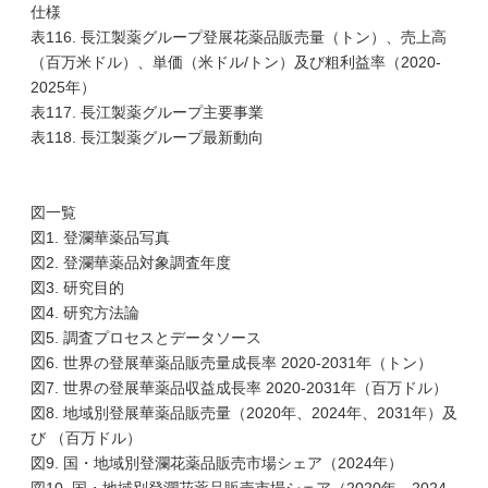
仕様
表116. 長江製薬グループ登展花薬品販売量（トン）、売上高
（百万米ドル）、単価（米ドル/トン）及び粗利益率（2020-
2025年）
表117. 長江製薬グループ主要事業
表118. 長江製薬グループ最新動向
図一覧
図1. 登瀾華薬品写真
図2. 登瀾華薬品対象調査年度
図3. 研究目的
図4. 研究方法論
図5. 調査プロセスとデータソース
図6. 世界の登展華薬品販売量成長率 2020-2031年（トン）
図7. 世界の登展華薬品収益成長率 2020-2031年（百万ドル）
図8. 地域別登展華薬品販売量（2020年、2024年、2031年）及
び （百万ドル）
図9. 国・地域別登瀾花薬品販売市場シェア（2024年）