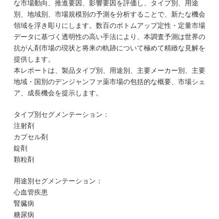
な市場動向、推進要因、影響要因を評価し、タイプ別、用途
別、地域別、市場規模別の予測を分析することで、新たな機会
領域を浮き彫りにします。数百のボトムアップ定性・定量市場
データに基づく透明性の高い手法により、本調査予測は世界の
抗がん剤市場の現状と将来の軌跡について極めて精緻な見解を
提供します。
本レポートは、製品タイプ別、用途別、主要メーカー別、主要
地域・国別のデンジャンファ薬市場の包括的な概要、市場シェ
ア、成長機会を提示します。
タイプ別セグメンテーション：
注射剤
カプセル剤
錠剤
顆粒剤
用途別セグメンテーション：
心血管疾患
腎臓病
糖尿病