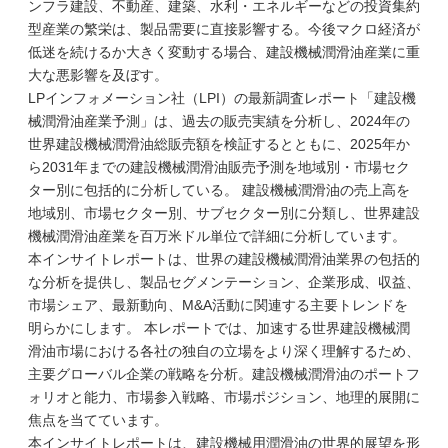
ンフラ建設、不動産、建築、水利・エネルギーなどの投資集約
型産業の繁栄は、製品需要に直接影響する。今後マクロ経済が
低迷を続けるか大きく変動する場合、建設機械潤滑油産業に重
大な悪影響を及ぼす。
LPインフォメーション社（LPI）の最新調査レポート「建設機
械潤滑油産業予測」は、過去の販売実績を分析し、2024年の
世界建設機械潤滑油総販売額を検証するとともに、2025年か
ら2031年までの建設機械潤滑油販売予測を地域別・市場セク
ター別に包括的に分析している。 建設機械潤滑油の売上高を
地域別、市場セクター別、サブセクター別に分類し、世界建設
機械潤滑油産業を百万米ドル単位で詳細に分析しています。
本インサイトレポートは、世界の建設機械潤滑油業界の包括的
な分析を提供し、製品セグメンテーション、企業形成、収益、
市場シェア、最新動向、M&A活動に関連する主要トレンドを
明らかにします。 本レポートでは、加速する世界建設機械潤
滑油市場における各社の独自の立場をより深く理解するため、
主要グローバル企業の戦略を分析。建設機械潤滑油のポートフ
ォリオと能力、市場参入戦略、市場ポジション、地理的展開に
焦点を当てています。
本インサイトレポートは、建設機械用潤滑油の世界的展望を形