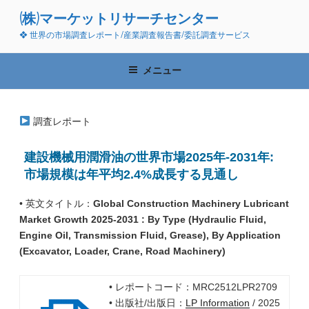
コ
(株)マーケットリサーチセンター
ン
❖ 世界の市場調査レポート/産業調査報告書/委託調査サービス
テ
ン
ツ
メニュー
へ
ス
キ
調査レポート
ッ
プ
建設機械用潤滑油の世界市場2025年-2031年:
市場規模は年平均2.4%成長する見通し
• 英文タイトル：
Global Construction Machinery Lubricant
Market Growth 2025-2031 : By Type (Hydraulic Fluid,
Engine Oil, Transmission Fluid, Grease), By Application
(Excavator, Loader, Crane, Road Machinery)
• レポートコード：MRC2512LPR2709
• 出版社/出版日：
LP Information
/ 2025