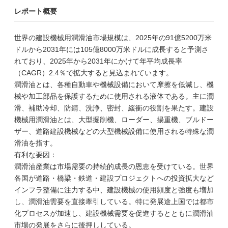
レポート概要
世界の建設機械用潤滑油市場規模は、2025年の91億5200万米
ドルから2031年には105億8000万米ドルに成長すると予測さ
れており、2025年から2031年にかけて年平均成長率
（CAGR）2.4％で拡大すると見込まれています。
潤滑油とは、各種自動車や機械設備において摩擦を低減し、機
械や加工部品を保護するために使用される液体である。主に潤
滑、補助冷却、防錆、洗浄、密封、緩衝の役割を果たす。建設
機械用潤滑油とは、大型掘削機、ローダー、揚重機、ブルドー
ザー、道路建設機械などの大型機械設備に使用される特殊な潤
滑油を指す。
有利な要因：
潤滑油産業は市場需要の持続的成長の恩恵を受けている。世界
各国が道路・橋梁・鉄道・建設プロジェクトへの投資拡大など
インフラ整備に注力する中、建設機械の使用頻度と強度も増加
し、潤滑油需要を直接牽引している。特に発展途上国では都市
化プロセスが加速し、建設機械需要を促進するとともに潤滑油
市場の発展をさらに後押ししている。