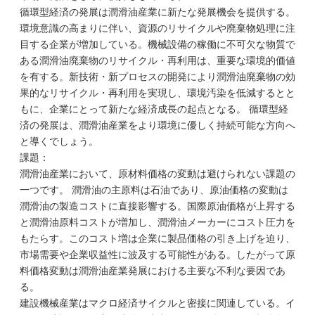
循環型経済の発展は潤滑油産業に新たな発展機会を提供する。
環境意識の高まりに伴い、資源のリサイクルや廃棄物処理に注
目する企業が増加している。機械設備の稼働に不可欠な物質で
ある潤滑油廃棄物のリサイクル・再利用は、重要な環境的価値
を有する。新技術・新プロセスの開発により潤滑油廃棄物の効
果的なリサイクル・再利用を実現し、環境汚染を低減するとと
もに、企業にとって新たな経済成長の起点となる。 循環型経
済の発展は、潤滑油産業をより環境に優しく持続可能な方向へ
と導くでしょう。
課題：
潤滑油産業において、原材料価格の変動は避けられない課題の
一つです。 潤滑油の主原料は石油であり、原油価格の変動は
潤滑油の製造コストに直接影響する。国際原油価格が上昇する
と潤滑油原料コストが増加し、潤滑油メーカーにコスト圧力を
もたらす。このコスト増は企業に製品価格の引き上げを迫り、
市場需要や企業収益性に波及する可能性がある。したがって原
料価格変動は潤滑油産業発展における主要な不利な要因であ
る。
建設機械産業はマクロ経済サイクルと密接に関連している。イ