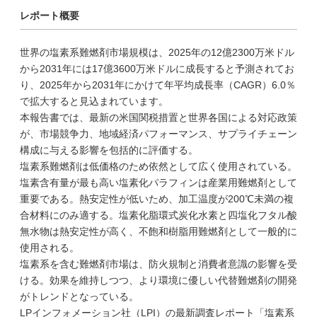
レポート概要
世界の塩素系難燃剤市場規模は、2025年の12億2300万米ドル
から2031年には17億3600万米ドルに成長すると予測されてお
り、2025年から2031年にかけて年平均成長率（CAGR）6.0％
で拡大すると見込まれています。
本報告書では、最新の米国関税措置と世界各国による対応政策
が、市場競争力、地域経済パフォーマンス、サプライチェーン
構成に与える影響を包括的に評価する。
塩素系難燃剤は低価格のため依然として広く使用されている。
塩素含有量が最も高い塩素化パラフィンは産業用難燃剤として
重要である。熱安定性が低いため、加工温度が200℃未満の複
合材料にのみ適する。塩素化脂環式炭化水素と四塩化フタル酸
無水物は熱安定性が高く、不飽和樹脂用難燃剤として一般的に
使用される。
塩素系を含む難燃剤市場は、防火規制と消費者意識の影響を受
ける。効果を維持しつつ、より環境に優しい代替難燃剤の開発
がトレンドとなっている。
LPインフォメーション社（LPI）の最新調査レポート「塩素系