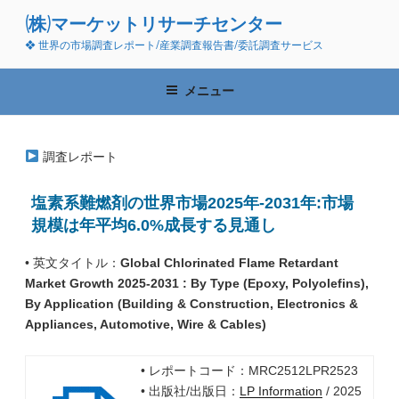
コ
(株)マーケットリサーチセンター
ン
❖ 世界の市場調査レポート/産業調査報告書/委託調査サービス
テ
ン
ツ
メニュー
へ
ス
キ
調査レポート
ッ
プ
塩素系難燃剤の世界市場2025年-2031年:市場
規模は年平均6.0%成長する見通し
• 英文タイトル：
Global Chlorinated Flame Retardant
Market Growth 2025-2031 : By Type (Epoxy, Polyolefins),
By Application (Building & Construction, Electronics &
Appliances, Automotive, Wire & Cables)
• レポートコード：MRC2512LPR2523
• 出版社/出版日：
LP Information
/ 2025