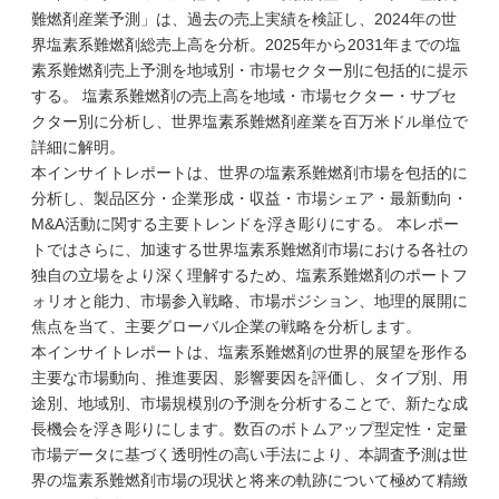
難燃剤産業予測」は、過去の売上実績を検証し、2024年の世
界塩素系難燃剤総売上高を分析。2025年から2031年までの塩
素系難燃剤売上予測を地域別・市場セクター別に包括的に提示
する。 塩素系難燃剤の売上高を地域・市場セクター・サブセ
クター別に分析し、世界塩素系難燃剤産業を百万米ドル単位で
詳細に解明。
本インサイトレポートは、世界の塩素系難燃剤市場を包括的に
分析し、製品区分・企業形成・収益・市場シェア・最新動向・
M&A活動に関する主要トレンドを浮き彫りにする。 本レポー
トではさらに、加速する世界塩素系難燃剤市場における各社の
独自の立場をより深く理解するため、塩素系難燃剤のポートフ
ォリオと能力、市場参入戦略、市場ポジション、地理的展開に
焦点を当て、主要グローバル企業の戦略を分析します。
本インサイトレポートは、塩素系難燃剤の世界的展望を形作る
主要な市場動向、推進要因、影響要因を評価し、タイプ別、用
途別、地域別、市場規模別の予測を分析することで、新たな成
長機会を浮き彫りにします。数百のボトムアップ型定性・定量
市場データに基づく透明性の高い手法により、本調査予測は世
界の塩素系難燃剤市場の現状と将来の軌跡について極めて精緻