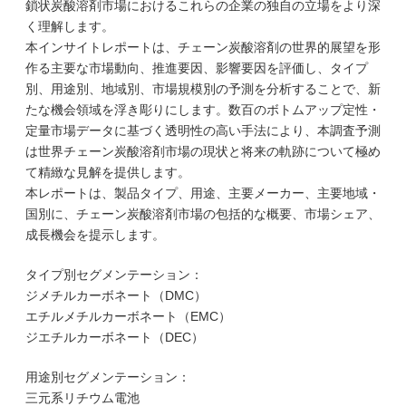
鎖状炭酸溶剤市場におけるこれらの企業の独自の立場をより深
く理解します。
本インサイトレポートは、チェーン炭酸溶剤の世界的展望を形
作る主要な市場動向、推進要因、影響要因を評価し、タイプ
別、用途別、地域別、市場規模別の予測を分析することで、新
たな機会領域を浮き彫りにします。数百のボトムアップ定性・
定量市場データに基づく透明性の高い手法により、本調査予測
は世界チェーン炭酸溶剤市場の現状と将来の軌跡について極め
て精緻な見解を提供します。
本レポートは、製品タイプ、用途、主要メーカー、主要地域・
国別に、チェーン炭酸溶剤市場の包括的な概要、市場シェア、
成長機会を提示します。
タイプ別セグメンテーション：
ジメチルカーボネート（DMC）
エチルメチルカーボネート（EMC）
ジエチルカーボネート（DEC）
用途別セグメンテーション：
三元系リチウム電池