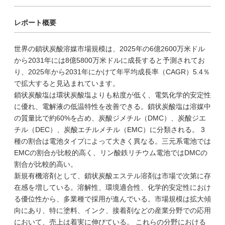
レポート概要
世界の鎖状炭酸溶媒市場規模は、2025年の6億2600万米ドル
から2031年には8億5800万米ドルに成長すると予測されてお
り、2025年から2031年にかけて年平均成長率（CAGR）5.4％
で拡大すると見込まれています。
鎖状炭酸塩は環状炭酸塩よりも粘度が低く、電気化学的安定性
に優れ、電解液の低温特性を改善できる。鎖状炭酸塩は溶媒中
の質量比で約60%を占め、炭酸ジメチル（DMC）、炭酸ジエ
チル（DEC）、炭酸エチルメチル（EMC）に分類される。 3
種の割合は電池タイプによって大きく異なる。三元系電池では
EMCの割合が比較的高く、リン酸鉄リチウム電池ではDMCの
割合が比較的高い。
新規有機溶剤として、鎖状炭酸エステル溶剤は市場で次第に存
在感を増している。溶解性、環境適合性、化学的安定性におけ
る優位性から、多業種で採用が進んでいる。市場規模は拡大傾
向にあり、特に塗料、インク、接着剤などの産業分野での応用
において、売上は着実に伸びている。 これらの分野における