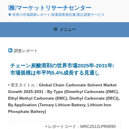
コ
(株)マーケットリサーチセンター
ン
❖ 世界の市場調査レポート/産業調査報告書/委託調査サービス
テ
ン
ツ
メニュー
へ
ス
キ
調査レポート
ッ
プ
チェーン炭酸溶剤の世界市場2025年-2031年:
市場規模は年平均5.4%成長する見通し
• 英文タイトル：
Global Chain Carbonate Solvent Market
Growth 2025-2031 : By Type (Dimethyl Carbonate (DMC),
Ethyl Methyl Carbonate (EMC), Diethyl Carbonate (DEC)),
By Application (Ternary Lithium Battery, Lithium Iron
Phosphate Battery)
• レポートコード：MRC2512LPR0890