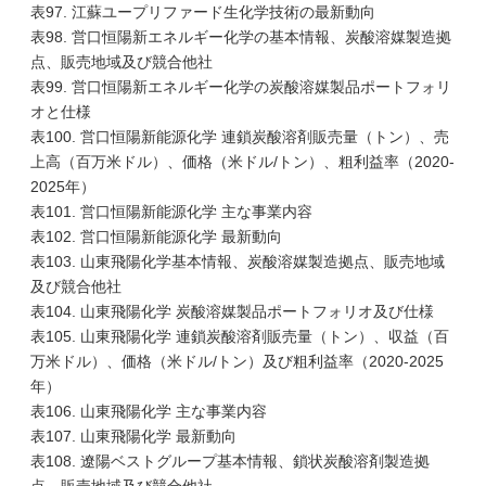
表97. 江蘇ユープリファード生化学技術の最新動向
表98. 営口恒陽新エネルギー化学の基本情報、炭酸溶媒製造拠
点、販売地域及び競合他社
表99. 営口恒陽新エネルギー化学の炭酸溶媒製品ポートフォリ
オと仕様
表100. 営口恒陽新能源化学 連鎖炭酸溶剤販売量（トン）、売
上高（百万米ドル）、価格（米ドル/トン）、粗利益率（2020-
2025年）
表101. 営口恒陽新能源化学 主な事業内容
表102. 営口恒陽新能源化学 最新動向
表103. 山東飛陽化学基本情報、炭酸溶媒製造拠点、販売地域
及び競合他社
表104. 山東飛陽化学 炭酸溶媒製品ポートフォリオ及び仕様
表105. 山東飛陽化学 連鎖炭酸溶剤販売量（トン）、収益（百
万米ドル）、価格（米ドル/トン）及び粗利益率（2020-2025
年）
表106. 山東飛陽化学 主な事業内容
表107. 山東飛陽化学 最新動向
表108. 遼陽ベストグループ基本情報、鎖状炭酸溶剤製造拠