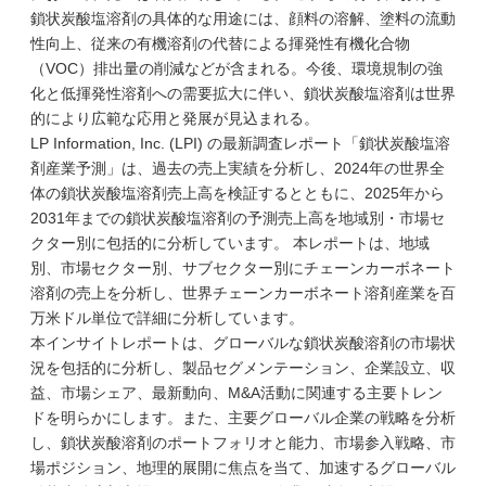
鎖状炭酸塩溶剤の具体的な用途には、顔料の溶解、塗料の流動
性向上、従来の有機溶剤の代替による揮発性有機化合物
（VOC）排出量の削減などが含まれる。今後、環境規制の強
化と低揮発性溶剤への需要拡大に伴い、鎖状炭酸塩溶剤は世界
的により広範な応用と発展が見込まれる。
LP Information, Inc. (LPI) の最新調査レポート「鎖状炭酸塩溶
剤産業予測」は、過去の売上実績を分析し、2024年の世界全
体の鎖状炭酸塩溶剤売上高を検証するとともに、2025年から
2031年までの鎖状炭酸塩溶剤の予測売上高を地域別・市場セ
クター別に包括的に分析しています。 本レポートは、地域
別、市場セクター別、サブセクター別にチェーンカーボネート
溶剤の売上を分析し、世界チェーンカーボネート溶剤産業を百
万米ドル単位で詳細に分析しています。
本インサイトレポートは、グローバルな鎖状炭酸溶剤の市場状
況を包括的に分析し、製品セグメンテーション、企業設立、収
益、市場シェア、最新動向、M&A活動に関連する主要トレン
ドを明らかにします。また、主要グローバル企業の戦略を分析
し、鎖状炭酸溶剤のポートフォリオと能力、市場参入戦略、市
場ポジション、地理的展開に焦点を当て、加速するグローバル