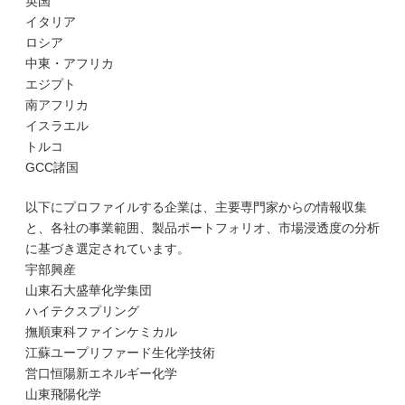
英国
イタリア
ロシア
中東・アフリカ
エジプト
南アフリカ
イスラエル
トルコ
GCC諸国
以下にプロファイルする企業は、主要専門家からの情報収集
と、各社の事業範囲、製品ポートフォリオ、市場浸透度の分析
に基づき選定されています。
宇部興産
山東石大盛華化学集団
ハイテクスプリング
撫順東科ファインケミカル
江蘇ユープリファード生化学技術
営口恒陽新エネルギー化学
山東飛陽化学