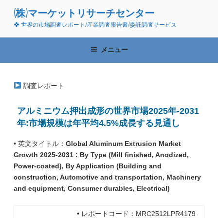
コ
(株)マーケットリサーチセンター
ン
❖ 世界の市場調査レポート/産業調査報告書/委託調査サービス
テ
ン
ツ
メニュー
へ
ス
キ
調査レポート
ッ
プ
アルミニウム押出成形の世界市場2025年-2031
年:市場規模は年平均4.5%成長する見通し
• 英文タイトル：
Global Aluminum Extrusion Market
Growth 2025-2031 : By Type (Mill finished, Anodized,
Power-coated), By Application (Building and
construction, Automotive and transportation, Machinery
and equipment, Consumer durables, Electrical)
• レポートコード：MRC2512LPR4179