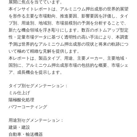
展開に焦点を当てています。
本インサイトレポートは、アルミニウム押出成形の世界的展望
を形作る主要な市場動向、推進要因、影響要因を評価し、タイ
プ別、用途別、地域別、市場規模別の予測を分析することで、
新たな機会領域を浮き彫りにします。数百のボトムアップ型定
性・定量市場データに基づく透明性の高い手法により、本調査
予測は世界的なアルミニウム押出成形の現状と将来の軌跡につ
いて極めて精緻な見解を提供します。
本レポートは、製品タイプ、用途、主要メーカー、主要地域・
国別に、アルミニウム押出成形市場の包括的な概要、市場シェ
ア、成長機会を提示します。
タイプ別セグメンテーション：
ミル仕上げ
陽極酸化処理
パワーコーティング
用途別セグメンテーション：
建築・建設
自動車・輸送機器