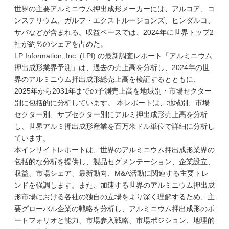
世界の主要アルミニウム押出成形メーカーには、アルコア、コ
ンステリウム、ガルフ・エクストルージョンズ、ヒンダルコ、
サパなどが含まれる。収益ベースでは、2024年に世界トップ2
社が約％のシェアを占めた。
LP Information, Inc. (LPI) の最新調査レポート「アルミニウム
押出成形業界予測」は、過去の売上高を分析し、2024年の世
界のアルミニウム押出成形総売上高を検証するとともに、
2025年から2031年までの予測売上高を地域別・市場セクター
別に包括的に分析しています。 本レポートは、地域別、市場
セクター別、サブセクター別にアルミ押出成形売上高を分析
し、世界アルミ押出成形産業を百万米ドル単位で詳細に分析し
ています。
本インサイトレポートは、世界のアルミニウム押出成形業界の
包括的な分析を提供し、製品セグメンテーション、企業設立、
収益、市場シェア、最新動向、M&A活動に関連する主要トレ
ンドを強調します。また、加速する世界のアルミニウム押出成
形市場における各社の独自の立場をより深く理解するため、主
要グローバル企業の戦略を分析し、アルミニウム押出成形のポ
ートフォリオと能力、市場参入戦略、市場ポジション、地理的