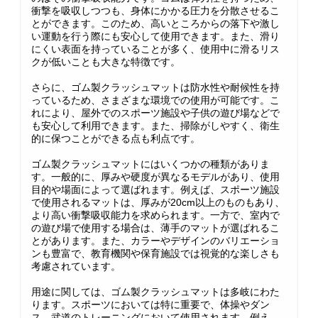
衝撃を吸収しつつも、身体にかかる圧力を分散させるこ
とができます。このため、高いところからの落下や激し
い運動を行う際にも安心して使用できます。また、滑り
にくい表面を持っていることが多く、使用中に滑るリス
クが低いことも大きな特徴です。
さらに、ゴム製クラッシュマットは防水性や耐候性を持
っているため、さまざまな環境での使用が可能です。こ
れにより、屋外でのスポーツ施設や子供の遊び場などで
も安心して利用できます。また、掃除がしやすく、衛生
的に保つことができる点も利点です。
ゴム製クラッシュマットにはいくつかの種類がありま
す。一般的に、厚みや硬度が異なるモデルがあり、使用
目的や場面によって選ばれます。例えば、スポーツ施設
で使用されるマットは、厚みが20cm以上のものもあり、
より高い衝撃吸収能力を求められます。一方で、室内で
の遊び場で使用する場合は、薄手のマットが選ばれるこ
とがあります。また、カラーやデザインのバリエーショ
ンも豊富で、教育機関や保育施設では視覚的な楽しさも
考慮されています。
用途に関しては、ゴム製クラッシュマットは多岐にわた
ります。スポーツにおいては特に重要で、体操やダン
ス、武道のトレーニングにおいて使用されます。例え