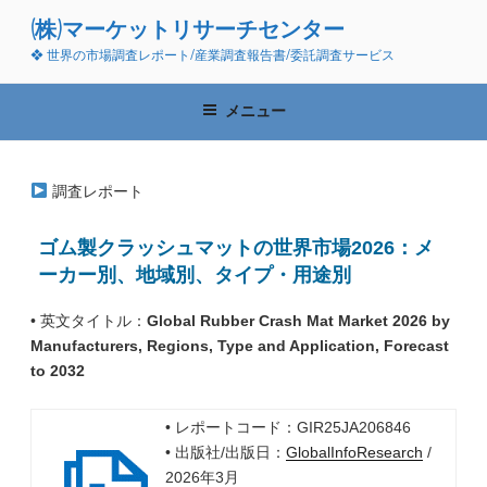
コ
(株)マーケットリサーチセンター
ン
❖ 世界の市場調査レポート/産業調査報告書/委託調査サービス
テ
ン
ツ
メニュー
へ
ス
キ
調査レポート
ッ
プ
ゴム製クラッシュマットの世界市場2026：メ
ーカー別、地域別、タイプ・用途別
• 英文タイトル：
Global Rubber Crash Mat Market 2026 by
Manufacturers, Regions, Type and Application, Forecast
to 2032
• レポートコード：GIR25JA206846
• 出版社/出版日：
GlobalInfoResearch
/
2026年3月