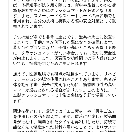
ば、体操選手が技を磨く際には、背中や足首にかかる衝
撃を緩和するためにクラッシュマットが必須となりま
す。また、スノーボードやスケートボードの練習場でも
使用され、自分の技術に挑戦する際の安全対策として鼓
舞されています。
子供の遊び場でも非常に重要です。遊具の周囲に設置す
ることで、子供たちが落下した際に安全を確保します。
滑り台やブランコなど、子供が高いところから降りる際
に、クラッシュマットがない場合よりもはるかに安全性
が向上します。また、保育園や幼稚園での室内遊びにお
いても、怪我を防ぐために用いられます。
加えて、医療現場でも視点が注目されています。リハビ
リテーションの場で使用されることもあります。患者が
体を動かす際、安全に支えるために、衝撃吸収性の高い
マットが必要とされる場合があります。このように、ゴ
ム製クラッシュマットは非常に多様な分野で活躍してい
ます。
関連技術として、最近では「エコ素材」や「再生ゴム」
を使用した製品も増えています。環境に配慮した製品開
発が進む中、廃棄されたタイヤを再利用したり、持続可
能な方法で製造された材料を用いることで、よりサステ