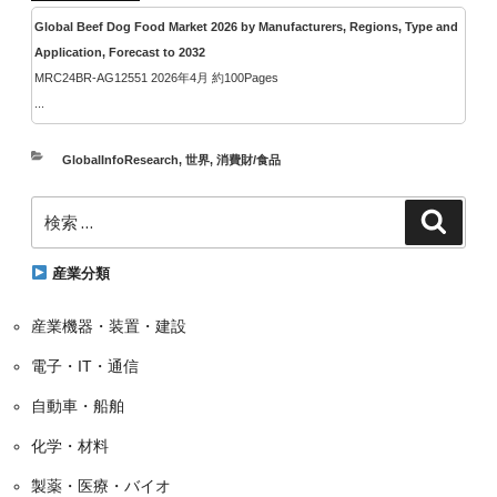
Global Beef Dog Food Market 2026 by Manufacturers, Regions, Type and
Application, Forecast to 2032
MRC24BR-AG12551 2026年4月 約100Pages
...
カ
GlobalInfoResearch
,
世界
,
消費財/食品
テ
検
ゴ
検
索
索:
リ
ー
産業分類
産業機器・装置・建設
電子・IT・通信
自動車・船舶
化学・材料
製薬・医療・バイオ