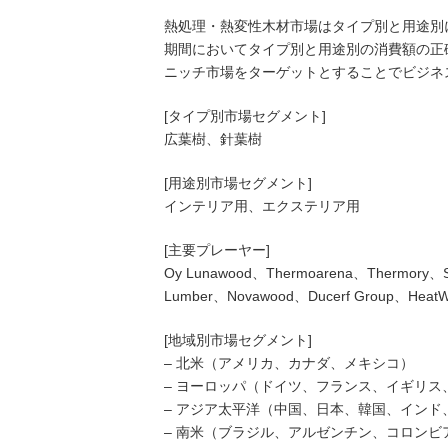
熱処理・熱変性木材市場はタイプ別と用途別に
期間においてタイプ別と用途別の消費額の正
ニッチ市場をターゲットとすることでビジネ
[タイプ別市場セグメント]
広葉樹、針葉樹
[用途別市場セグメント]
インテリア用、エクステリア用
[主要プレーヤー]
Oy Lunawood、Thermoarena、Thermory、S
Lumber、Novawood、Ducerf Group、Heat
[地域別市場セグメント]
– 北米（アメリカ、カナダ、メキシコ）
– ヨーロッパ（ドイツ、フランス、イギリ
– アジア太平洋（中国、日本、韓国、イン
– 南米（ブラジル、アルゼンチン、コロンビ