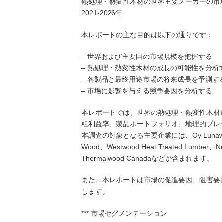
熱処理・熱変性木材の世界主要メーカーの市
2021-2026年
本レポートの主な目的は以下の通りです：
– 世界および主要国の市場規模を把握する
– 熱処理・熱変性木材の成長の可能性を分析
– 各製品と最終用途市場の将来成長を予測す
– 市場に影響を与える競争要因を分析する
本レポートでは、世界の熱処理・熱変性木材
粗利益率、製品ポートフォリオ、地理的プレ
本調査の対象となる主要企業には、Oy Lunawood、T
Wood、Westwood Heat Treated Lumber、
Thermalwood Canadaなどが含まれます。
また、本レポートは市場の促進要因、阻害要
します。
*** 市場セグメンテーション