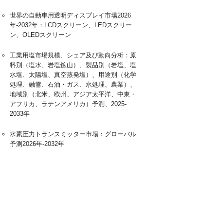
世界の自動車用透明ディスプレイ市場2026
年-2032年：LCDスクリーン、LEDスクリー
ン、OLEDスクリーン
工業用塩市場規模、シェア及び動向分析：原
料別（塩水、岩塩鉱山）、製品別（岩塩、塩
水塩、太陽塩、真空蒸発塩）、用途別（化学
処理、融雪、石油・ガス、水処理、農業）、
地域別（北米、欧州、アジア太平洋、中東・
アフリカ、ラテンアメリカ）予測、2025-
2033年
水素圧力トランスミッター市場：グローバル
予測2026年-2032年