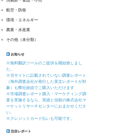
消費財・食品・小売
航空・防衛
環境・エネルギー
農業・水産業
その他（未分類）
お知らせ
※無料翻訳ツールのご提供を開始致しまし
た。
※当サイトに記載されていない調査レポート
（海外調査会社が発行した英文レポートが対
象）も弊社経由でご購入いただけます
※市場調査レポート購入・マーケティング調
査を実施するなら、実績と信頼の株式会社マ
ーケットリサーチセンターにおまかせくださ
い。
※クレジットカード払いも可能です。
注目レポート