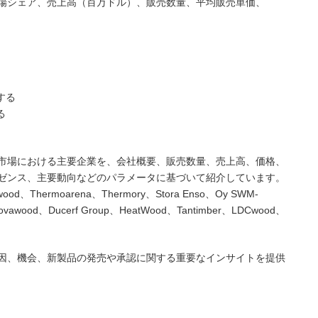
場シェア、売上高（百万ドル）、販売数量、平均販売単価、
する
る
市場における主要企業を、会社概要、販売数量、売上高、価格、
ゼンス、主要動向などのパラメータに基づいて紹介しています。
hermoarena、Thermory、Stora Enso、Oy SWM-
Novawood、Ducerf Group、HeatWood、Tantimber、LDCwood、
因、機会、新製品の発売や承認に関する重要なインサイトを提供