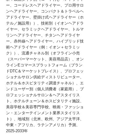
ー、コードレスヘアドライヤー、プロ用サロ
ンヘアドライヤー、コンパクト＆トラベルヘ
アドライヤー、壁掛け式ヘアドライヤー（ホ
テル／施設用））、技術別（イオンヘアドラ
イヤー、セラミックヘアドライヤー、トルマ
リンヘアドライヤー、チタンヘアドライヤ
ー、赤外線ヘアドライヤー、ハイブリッド技
術ヘアドライヤー（例：イオン＋セラミッ
ク））、流通チャネル別（オフライン小売
（スーパーマーケット、美容用品店）、オン
ラインEコマースプラットフォーム（ブラン
ドDTC＆マーケットプレイス）、プロフェッ
ショナルサロン供給ディストリビューター、
ホテル＆ホスピタリティ調達チャネル）、エ
ンドユーザー別（個人消費者（家庭用）、プ
ロフェッショナルサロン＆ヘアスタイリス
ト、ホテルチェーン＆ホスピタリティ施設、
美容学校＆美容専門学校、映画・ファッショ
ン・エンターテインメント業界スタイリス
ト）、地域別（北米、欧州、アジア太平洋、
中東・アフリカ、ラテンアメリカ）予測、
2025-2033年