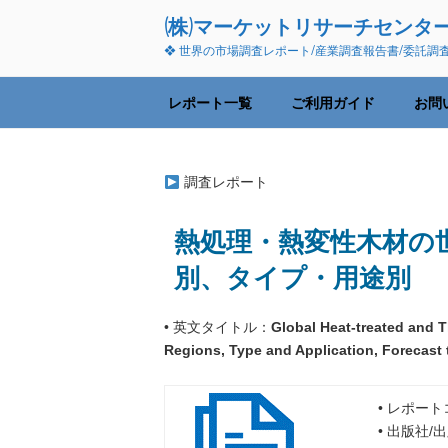
コ
(株)マーケットリサーチセンタ
ン
❖ 世界の市場調査レポート/産業調査報告書/委託調
テ
ン
ツ
レポート一覧
ご利用ガイド
お問
へ
ス
キ
調査レポート
ッ
プ
熱処理・熱変性木材の世
別、タイプ・用途別
• 英文タイトル：
Global Heat-treated and 
Regions, Type and Application, Forecast 
• レポートコ
• 出版社/