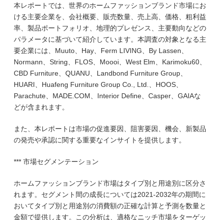
本レポートでは、世界のホームファッションブランド市場にお
ける主要企業を、会社概要、販売数量、売上高、価格、粗利益
率、製品ポートフォリオ、地理的プレゼンス、主要動向などの
パラメータに基づいて紹介しています。本調査の対象となる主
要企業には、Muuto、Hay、Ferm LIVING、By Lassen、
Normann、String、FLOS、Moooi、West Elm、Karimoku60、
CBD Furniture、QUANU、Landbond Furniture Group、
HUARI、Huafeng Furniture Group Co., Ltd.、HOOS、
Parachute、MADE.COM、Interior Define、Casper、GAIAな
どが含まれます。
また、本レポートは市場の促進要因、阻害要因、機会、新製品
の発売や承認に関する重要なインサイトを提供します。
*** 市場セグメンテーション
ホームファッションブランド市場はタイプ別と用途別に区分さ
れます。セグメント間の成長については2021-2032年の期間に
おいてタイプ別と用途別の消費額の正確な計算と予測を数量と
金額で提供します。この分析は、適格なニッチ市場をターゲッ