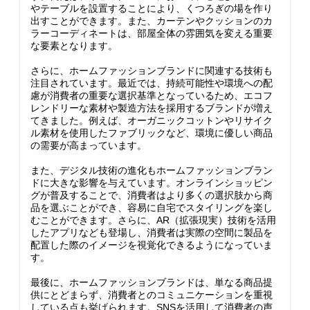
やテーブルを設置することにより、くつろぎの場を作り
出すことができます。また、カーテンやクッションのカ
ラーコーディネートは、部屋全体の雰囲気を変える重要
な要素となります。
さらに、ホームファッションブランドに関連する技術も
注目されています。最近では、持続可能性や環境への配
慮が消費者の重要な選択基準となっているため、エコフ
レンドリーな素材や製造方法を採用するブランドが増え
てきました。例えば、オーガニックコットンやリサイク
ル素材を使用したファブリックなど、環境に優しい商品
の需要が高まっています。
また、デジタル技術の進化もホームファッションブラン
ドに大きな影響を与えています。オンラインショッピン
グが普及することで、消費者はより多くの選択肢から商
品を選ぶことができ、容易に自宅でスタイリングを楽し
むことができます。さらに、AR（拡張現実）技術を活用
したアプリなども登場し、消費者は実際の空間に製品を
配置した際のイメージを視覚化できるようになっていま
す。
最後に、ホームファッションブランドは、単なる商品提
供にとどまらず、消費者とのコミュニケーションを重視
している点も挙げられます。SNSを活用して消費者の声