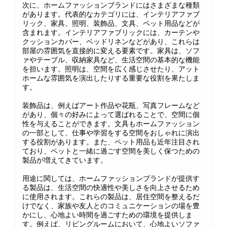
次に、ホームファッションブランドにはさまざまな種類
があります。代表的なカテゴリには、インテリアファブ
リック、家具、照明、装飾品、文具、ペット用品などが
含まれます。インテリアファブリックには、カーテンや
クッションカバー、ベッドリネンなどがあり、これらは
部屋の雰囲気を直接的に変える要素です。家具は、ソフ
ァやテーブル、収納家具など、生活空間の基本的な機能
を担います。照明は、空間を広く感じさせたり、アット
ホームな雰囲気を演出したりする重要な役割を果たしま
す。
装飾品は、例えばアート作品や花瓶、写真フレームなど
があり、個々の好みによって選ばれることで、空間に個
性を与えることができます。文具もホームファッション
の一部として、仕事や学習をする空間をおしゃれに演出
する役割があります。また、ペット用品も近年注目され
ており、ペットと一緒に過ごす空間を美しく保つための
製品が増えてきています。
用途に関しては、ホームファッションブランドが提供す
る製品は、生活空間の快適性や美しさを向上させるため
に使用されます。これらの製品は、居住空間を整えるだ
けでなく、家族や友人とのコミュニケーションの場を豊
かにし、心地よい時間を過ごすための環境を提供しま
す。例えば、リビングルームにおいて、心地よいソファ