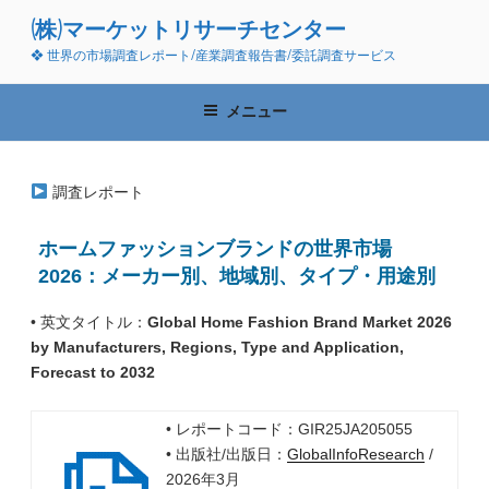
コ
(株)マーケットリサーチセンター
ン
❖ 世界の市場調査レポート/産業調査報告書/委託調査サービス
テ
ン
ツ
メニュー
へ
ス
キ
調査レポート
ッ
プ
ホームファッションブランドの世界市場
2026：メーカー別、地域別、タイプ・用途別
• 英文タイトル：
Global Home Fashion Brand Market 2026
by Manufacturers, Regions, Type and Application,
Forecast to 2032
• レポートコード：GIR25JA205055
• 出版社/出版日：
GlobalInfoResearch
/
2026年3月