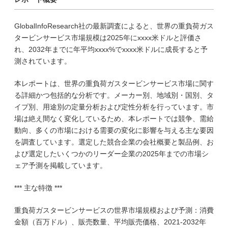
GlobalInfoResearch社の最新調査によると、世界の重負荷ガス
タービンサービス市場規模は2025年にxxxx米ドルと評価さ
れ、2032年までに年平均xxxx%でxxxx米ドルに成長すると予
測されています。
本レポートは、世界の重負荷ガスタービンサービス市場に関す
る詳細かつ包括的な分析です。メーカー別、地域別・国別、タ
イプ別、用途別の定量分析および定性分析を行っています。市
場は絶え間なく変化しているため、本レポートでは競争、需給
動向、多くの市場における需要の変化に影響を与える主な要因
を調査しています。選定した競合企業の会社概要と製品例、お
よび選定したいくつかのリーダー企業の2025年までの市場シ
ェア予測を掲載しています。
*** 主な特徴 ***
重負荷ガスタービンサービスの世界市場規模および予測：消費
金額（百万ドル）、販売数量、平均販売価格、2021-2032年