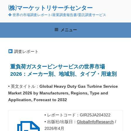
コ
(株)マーケットリサーチセンター
ン
❖ 世界の市場調査レポート/産業調査報告書/委託調査サービス
テ
ン
ツ
メニュー
へ
ス
キ
調査レポート
ッ
プ
重負荷ガスタービンサービスの世界市場
2026：メーカー別、地域別、タイプ・用途別
• 英文タイトル：
Global Heavy Duty Gas Turbine Service
Market 2026 by Manufacturers, Regions, Type and
Application, Forecast to 2032
• レポートコード：GIR25JA204322
• 出版社/出版日：
GlobalInfoResearch
/
2026年4月