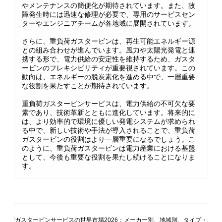
やメンテナンスの簡便化が期待されています。また、故
障発生時には迅速な修理が必要で、専用のサービスセン
ターやエンジニアチームが各地域に展開されています。
さらに、重負荷ガスタービンは、再生可能エネルギー源
との組み合わせが進んでいます。風力や太陽光発電と連
携する形で、電力供給の安定性を維持するため、ガスタ
ービンのフレキシビリティが重要視されています。この
動向は、エネルギーの脱炭素化を進める中で、一層重要
な役割を果たすことが期待されています。
重負荷ガスタービンサービスは、電力供給の不可欠な要
素であり、技術革新とともに進化しています。将来的に
は、より効率的で環境に優しい発電システムが求められ
る中で、新しい技術や手法が導入されることで、重負荷
ガスタービンの役割はより一層重要になるでしょう。こ
のように、重負荷ガスタービンは電力産業における基盤
として、今後も重要な役割を果たし続けることになりま
す。
重負荷ガスタービンサービスの世界市場2026：メーカー別、地域別、タイプ・用途