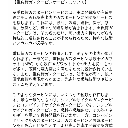
【重負荷ガスタービンサービスについて】
※重負荷ガスタービンサービスは、主に発電所や産業用
途に用いられる高出力のガスタービンに関するサービス
を指します。これには、設計、製造、運転、保守、修
理、改良など、様々な関連活動が含まれます。重負荷ガ
スタービンは、その名の通り、高い出力を持ちながらも
持続的に運転されることが求められるため、特殊な技術
とノウハウが必要です。
重負荷ガスタービンの特徴として、まずその出力が挙げ
られます。一般的に、重負荷ガスタービンは数十メガワ
ット（MW）から数百メガワットまでの出力を持つもの
が多く、広範な電力需要を満たすために設計されていま
す。また、重負荷ガスタービンは、効率性が高く、低い
環境負荷を実現するために、先進的な燃焼技術や冷却シ
ステムを備えています。
このようなタービンには、いくつかの種類が存在しま
す。最も一般的なものは、シンプルサイクルガスタービ
ンとコンバインドサイクルガスタービンです。シンプル
サイクルガスタービンは、燃料を燃焼させ、その熱エネ
ルギーを用いて直接発電を行います。一方、コンバイン
ドサイクルガスタービンは、ガスタービンと蒸気タービ
ンを組み合わせることで、より高い効率で発電する方式