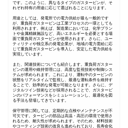
です。このように、異なるタイプのガスタービンが、そ
れぞれ特有の用途に応じて選ばれることになります。
用途としては、発電所での電力供給が最も一般的です
が、重負荷ガスタービンは工業プロセスの一環としても
利用されます。例えば、製造業においては、化学プラン
トや金属精錬施設など、高いエネルギーを必要とする場
面で重負荷ガスタービンが使用されます。さらに、ユー
ティリティや独立系の発電企業が、地域の電力需給に応
じて重負荷ガスタービンを導入し、安定した電力供給を
実現しています。
また、関連技術についても紹介します。重負荷ガスター
ビンの運用や維持管理には、高度な監視技術や制御シス
テムが求められます。これにより、運転中のタービンの
状態をリアルタイムで監視し、最適な運転条件を維持す
ることで、効率的な発電が可能となります。さらに、デ
ジタルツイン技術などが採用されることで、ガスタービ
ンのパフォーマンスをシミュレーションし、最適化を図
る手法も登場してきています。
保守管理に関しては、定期的な点検やメンテナンスが不
可欠です。タービンの部品は高温・高圧の環境で使用さ
れるため、耐久性が求められます。そのため、材料技術
やコーティング技術の改良も進められており、長寿命化