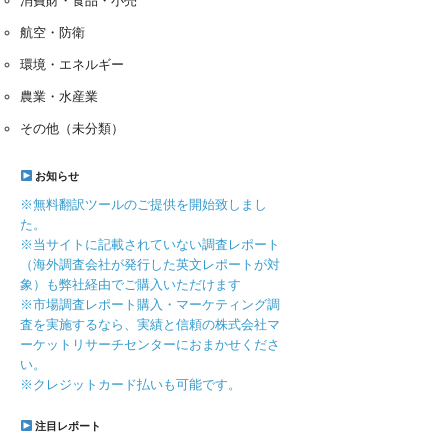
消費財・食品・小売
航空・防衛
環境・エネルギー
農業・水産業
その他（未分類）
お知らせ
※無料翻訳ツールのご提供を開始致しまし
た。
※当サイトに記載されていない調査レポート
（海外調査会社が発行した英文レポートが対
象）も弊社経由でご購入いただけます
※市場調査レポート購入・マーケティング調
査を実施するなら、実績と信頼の株式会社マ
ーケットリサーチセンターにおまかせくださ
い。
※クレジットカード払いも可能です。
注目レポート