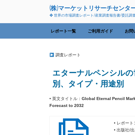
コ
(株)マーケットリサーチセンタ
ン
❖ 世界の市場調査レポート/産業調査報告書/委託調
テ
ン
ツ
レポート一覧
ご利用ガイド
お問
へ
ス
キ
調査レポート
ッ
プ
エターナルペンシルの世
別、タイプ・用途別
• 英文タイトル：
Global Eternal Pencil Mar
Forecast to 2032
• レポートコ
• 出版社/