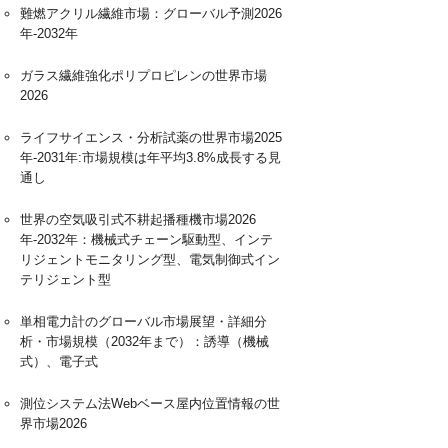
難燃アクリル繊維市場：グローバル予測2026
年-2032年
ガラス繊維強化ポリプロピレンの世界市場
2026
ライフサイエンス・分析試薬の世界市場2025
年-2031年:市場規模は年平均3.8%成長する見
通し
世界の空気吸引式不耕起播種機市場2026
年-2032年：機械式チェーン駆動型、インテ
リジェントモニタリング型、電気制御式イン
テリジェント型
単相電力計のグローバル市場展望・詳細分
析・市場規模（2032年まで）：誘導（機械
式）、電子式
測位システム法Webベース屋内位置情報の世
界市場2026