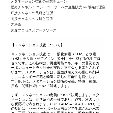
・メタネーション技術の産業チェーン
・販売チャネル： エンドユーザーへの直接販売 vs 販売代理店
・直接チャネルの長所と短所
・間接チャネルの長所と短所
・方法論
・調査プロセスとデータソース
【メタネーション技術について】
※メタネーション技術は、二酸化炭素（CO2）と水素
（H2）を反応させてメタン（CH4）を生成する化学プロ
セスです。この技術は、再生可能エネルギーの普及とカ
ーボンニュートラル社会の実現に不可欠な要素とされて
います。メタネーションは、温室効果ガスの排出を削減
し、エネルギー貯蔵と輸送に新しい可能性を提供しま
す。以下に、メタネーション技術の定義、特徴、種類、
用途、関連技術について詳述します。
まず、メタネーションの定義について説明します。メタ
ネーションは、化学反応の一種であり、通常、次のよう
な反応式で表されます。CO2 + 4H2 → CH4 + 2H2O。こ
の反応は、ハーバー・ボッシュ法などで生成された水素