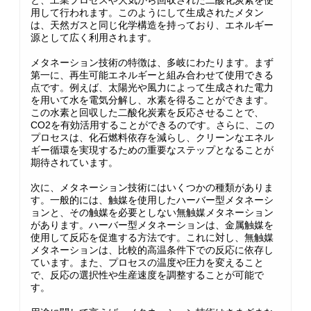
と、工業プロセスや大気から回収された二酸化炭素を使
用して行われます。このようにして生成されたメタン
は、天然ガスと同じ化学構造を持っており、エネルギー
源として広く利用されます。
メタネーション技術の特徴は、多岐にわたります。まず
第一に、再生可能エネルギーと組み合わせて使用できる
点です。例えば、太陽光や風力によって生成された電力
を用いて水を電気分解し、水素を得ることができます。
この水素と回収した二酸化炭素を反応させることで、
CO2を有効活用することができるのです。さらに、この
プロセスは、化石燃料依存を減らし、クリーンなエネル
ギー循環を実現するための重要なステップとなることが
期待されています。
次に、メタネーション技術にはいくつかの種類がありま
す。一般的には、触媒を使用したハーバー型メタネーシ
ョンと、その触媒を必要としない無触媒メタネーション
があります。ハーバー型メタネーションは、金属触媒を
使用して反応を促進する方法です。これに対し、無触媒
メタネーションは、比較的高温条件下での反応に依存し
ています。また、プロセスの温度や圧力を変えること
で、反応の選択性や生産速度を調整することが可能で
す。