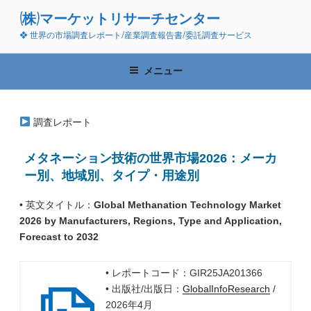
コ
(株)マーケットリサーチセンター
ン
❖ 世界の市場調査レポート/産業調査報告書/委託調査サービス
テ
ン
ツ
メニュー
へ
ス
キ
調査レポート
ッ
プ
メタネーション技術の世界市場2026：メーカ
ー別、地域別、タイプ・用途別
• 英文タイトル：
Global Methanation Technology Market
2026 by Manufacturers, Regions, Type and Application,
Forecast to 2032
• レポートコード：GIR25JA201366
• 出版社/出版日：
GlobalInfoResearch
/
2026年4月