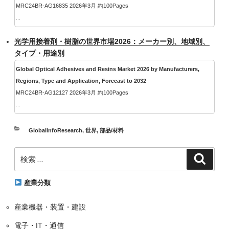
MRC24BR-AG16835 2026年3月 約100Pages
...
光学用接着剤・樹脂の世界市場2026：メーカー別、地域別、
タイプ・用途別
Global Optical Adhesives and Resins Market 2026 by Manufacturers,
Regions, Type and Application, Forecast to 2032
MRC24BR-AG12127 2026年3月 約100Pages
...
カ
GlobalInfoResearch
,
世界
,
部品/材料
テ
検
ゴ
検
索
索:
リ
ー
産業分類
産業機器・装置・建設
電子・IT・通信