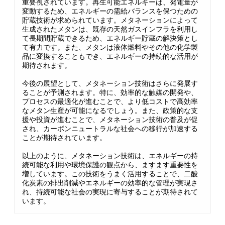
重要視されています。再生可能エネルギーは、発電量が
変動するため、エネルギーの需給バランスを保つための
貯蔵技術が求められています。メタネーションによって
生成されたメタンは、既存の天然ガスインフラを利用し
て長期間貯蔵できるため、エネルギー貯蔵の解決策とし
て有力です。また、メタンは液体燃料やその他の化学製
品に変換することもでき、エネルギーの持続的な活用が
期待されます。
今後の展望として、メタネーション技術はさらに発展す
ることが予測されます。特に、効率的な触媒の開発や、
プロセスの最適化が進むことで、より低コストで高効率
なメタン生産が可能になるでしょう。また、政策的な支
援や投資が進むことで、メタネーション技術の普及が促
され、カーボンニュートラルな社会への移行が加速する
ことが期待されています。
以上のように、メタネーション技術は、エネルギーの持
続可能な利用や環境保護の観点から、ますます重要性を
増しています。この技術をうまく活用することで、二酸
化炭素の排出削減やエネルギーの効率的な管理が実現さ
れ、持続可能な社会の実現に寄与することが期待されて
います。