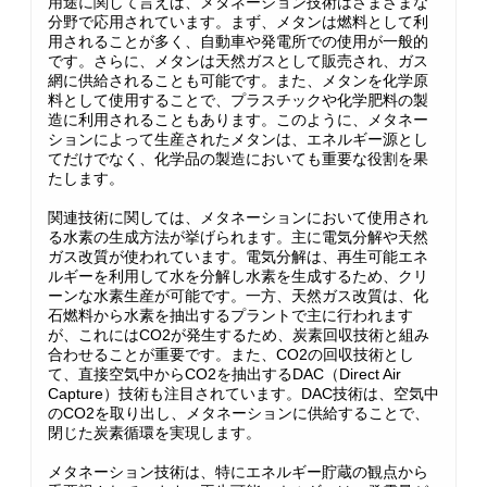
用途に関して言えば、メタネーション技術はさまざまな
分野で応用されています。まず、メタンは燃料として利
用されることが多く、自動車や発電所での使用が一般的
です。さらに、メタンは天然ガスとして販売され、ガス
網に供給されることも可能です。また、メタンを化学原
料として使用することで、プラスチックや化学肥料の製
造に利用されることもあります。このように、メタネー
ションによって生産されたメタンは、エネルギー源とし
てだけでなく、化学品の製造においても重要な役割を果
たします。
関連技術に関しては、メタネーションにおいて使用され
る水素の生成方法が挙げられます。主に電気分解や天然
ガス改質が使われています。電気分解は、再生可能エネ
ルギーを利用して水を分解し水素を生成するため、クリ
ーンな水素生産が可能です。一方、天然ガス改質は、化
石燃料から水素を抽出するプラントで主に行われます
が、これにはCO2が発生するため、炭素回収技術と組み
合わせることが重要です。また、CO2の回収技術とし
て、直接空気中からCO2を抽出するDAC（Direct Air
Capture）技術も注目されています。DAC技術は、空気中
のCO2を取り出し、メタネーションに供給することで、
閉じた炭素循環を実現します。
メタネーション技術は、特にエネルギー貯蔵の観点から