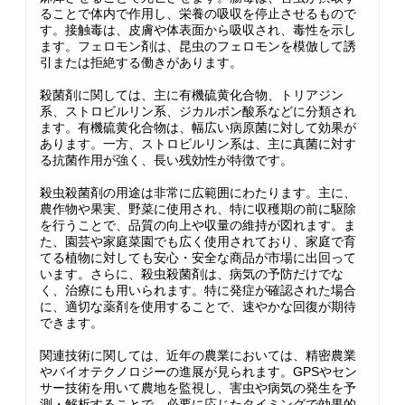
ることで体内で作用し、栄養の吸収を停止させるもので
す。接触毒は、皮膚や体表面から吸収され、毒性を示し
ます。フェロモン剤は、昆虫のフェロモンを模倣して誘
引または拒絶する働きがあります。
殺菌剤に関しては、主に有機硫黄化合物、トリアジン
系、ストロビルリン系、ジカルボン酸系などに分類され
ます。有機硫黄化合物は、幅広い病原菌に対して効果が
あります。一方、ストロビルリン系は、主に真菌に対す
る抗菌作用が強く、長い残効性が特徴です。
殺虫殺菌剤の用途は非常に広範囲にわたります。主に、
農作物や果実、野菜に使用され、特に収穫期の前に駆除
を行うことで、品質の向上や収量の維持が図れます。ま
た、園芸や家庭菜園でも広く使用されており、家庭で育
てる植物に対しても安心・安全な商品が市場に出回って
います。さらに、殺虫殺菌剤は、病気の予防だけでな
く、治療にも用いられます。特に発症が確認された場合
に、適切な薬剤を使用することで、速やかな回復が期待
できます。
関連技術に関しては、近年の農業においては、精密農業
やバイオテクノロジーの進展が見られます。GPSやセン
サー技術を用いて農地を監視し、害虫や病気の発生を予
測・解析することで、必要に応じたタイミングで効果的