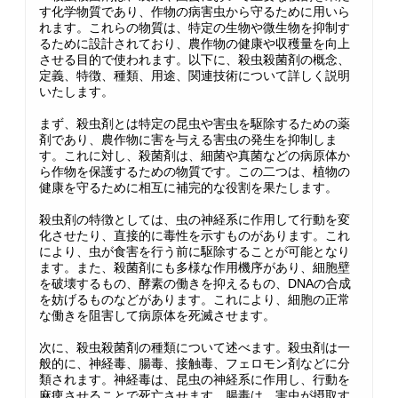
す化学物質であり、作物の病害虫から守るために用いら
れます。これらの物質は、特定の生物や微生物を抑制す
るために設計されており、農作物の健康や収穫量を向上
させる目的で使われます。以下に、殺虫殺菌剤の概念、
定義、特徴、種類、用途、関連技術について詳しく説明
いたします。
まず、殺虫剤とは特定の昆虫や害虫を駆除するための薬
剤であり、農作物に害を与える害虫の発生を抑制しま
す。これに対し、殺菌剤は、細菌や真菌などの病原体か
ら作物を保護するための物質です。この二つは、植物の
健康を守るために相互に補完的な役割を果たします。
殺虫剤の特徴としては、虫の神経系に作用して行動を変
化させたり、直接的に毒性を示すものがあります。これ
により、虫が食害を行う前に駆除することが可能となり
ます。また、殺菌剤にも多様な作用機序があり、細胞壁
を破壊するもの、酵素の働きを抑えるもの、DNAの合成
を妨げるものなどがあります。これにより、細胞の正常
な働きを阻害して病原体を死滅させます。
次に、殺虫殺菌剤の種類について述べます。殺虫剤は一
般的に、神経毒、腸毒、接触毒、フェロモン剤などに分
類されます。神経毒は、昆虫の神経系に作用し、行動を
麻痺させることで死亡させます。腸毒は、害虫が摂取す