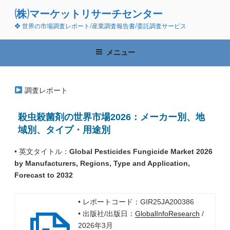
コ
(株)マーケットリサーチセンター
ン
❖ 世界の市場調査レポート/産業調査報告書/委託調査サービス
テ
ン
ツ
メニュー
へ
ス
キ
調査レポート
ッ
プ
殺虫殺菌剤の世界市場2026：メーカー別、地
域別、タイプ・用途別
• 英文タイトル：
Global Pesticides Fungicide Market 2026
by Manufacturers, Regions, Type and Application,
Forecast to 2032
• レポートコード：GIR25JA200386
• 出版社/出版日：
GlobalInfoResearch
/
2026年3月