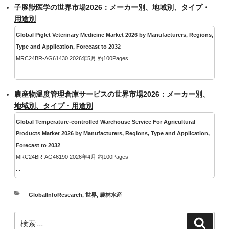
子豚獣医学の世界市場2026：メーカー別、地域別、タイプ・
用途別
Global Piglet Veterinary Medicine Market 2026 by Manufacturers, Regions,
Type and Application, Forecast to 2032
MRC24BR-AG61430 2026年5月 約100Pages
...
農産物温度管理倉庫サービスの世界市場2026：メーカー別、
地域別、タイプ・用途別
Global Temperature-controlled Warehouse Service For Agricultural
Products Market 2026 by Manufacturers, Regions, Type and Application,
Forecast to 2032
MRC24BR-AG46190 2026年4月 約100Pages
...
カ
GlobalInfoResearch
,
世界
,
農林水産
テ
検
ゴ
検
索
索: