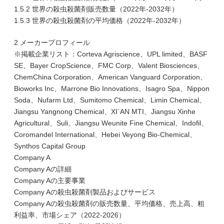
1.5.2 世界の殺虫殺菌剤販売数量（2022年-2032年）
1.5.3 世界の殺虫殺菌剤の平均価格（2022年-2032年）
2 メーカープロフィール
※掲載企業リスト：Corteva Agriscience、UPL limited、BASF
SE、Bayer CropScience、FMC Corp、Valent Biosciences、
ChemChina Corporation、American Vanguard Corporation、
Bioworks Inc、Marrone Bio Innovations、Isagro Spa、Nippon
Soda、Nufarm Ltd、Sumitomo Chemical、Limin Chemical、
Jiangsu Yangnong Chemical、XI`AN MTI、Jiangsu Xinhe
Agricultural、Suli、Jiangsu Weunite Fine Chemical、Indofil、
Coromandel International、Hebei Veyong Bio-Chemical、
Synthos Capital Group
Company A
Company Aの詳細
Company Aの主要事業
Company Aの殺虫殺菌剤製品およびサービス
Company Aの殺虫殺菌剤の販売数量、平均価格、売上高、粗
利益率、市場シェア（2022-2026）