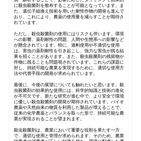
に殺虫殺菌剤を散布することが可能となっています。ま
た、遺伝子組換え技術を用いた耐性作物の開発も進んで
おり、これにより、農薬の使用量を減らすことが期待さ
れています。
ただし、殺虫殺菌剤の使用にはリスクも伴います。環境
への影響、薬剤耐性の問題、人間や生態系への影響など
が懸念されています。特に、過剰使用や不適切な使用
は、害虫の薬剤耐性を引き起こし、強力な害虫が残る結
果を招くことがあります。また、殺虫殺菌剤の残留物が
作物に残ることも問題視されています。これらの課題に
対し、持続可能な農業を実現するために、適切な使用方
法や代替手段の開発が求められています。
最後に、今後の展望についても触れたいと思います。殺
虫殺菌剤の効果的な使用には、科学的知識と技術の進化
が不可欠です。新たな研究が進む中で、より安全で環境
に優しい殺虫殺菌剤の開発が期待されています。バイオ
農薬や天然由来の物質を利用した製品が増えることで、
従来の化学農薬とバランスを取った形で、持続可能な農
業が実現されることが望まれます。
殺虫殺菌剤は、農業において重要な役割を果たす一方
で、適切な使用と管理が求められます。そのため、農業