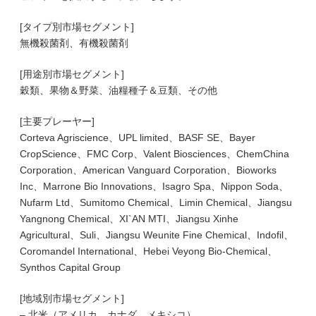
[タイプ別市場セグメント]
無機殺菌剤、有機殺菌剤
[用途別市場セグメント]
穀類、果物＆野菜、油糧種子＆豆類、その他
[主要プレーヤー]
Corteva Agriscience、UPL limited、BASF SE、Bayer
CropScience、FMC Corp、Valent Biosciences、ChemChina
Corporation、American Vanguard Corporation、Bioworks
Inc、Marrone Bio Innovations、Isagro Spa、Nippon Soda、
Nufarm Ltd、Sumitomo Chemical、Limin Chemical、Jiangsu
Yangnong Chemical、XI`AN MTI、Jiangsu Xinhe
Agricultural、Suli、Jiangsu Weunite Fine Chemical、Indofil、
Coromandel International、Hebei Veyong Bio-Chemical、
Synthos Capital Group
[地域別市場セグメント]
– 北米（アメリカ、カナダ、メキシコ）