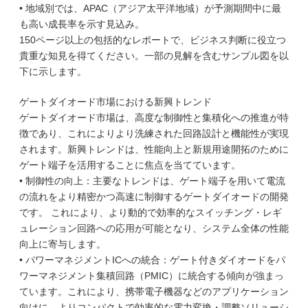
• 地域別では、APAC（アジア太平洋地域）が予測期間中に最
も高い成長率を示す見込み。
150ページ以上の包括的なレポートで、ビジネス判断に役立つ
貴重な知見を得てください。一部の見解を含むサンプル図を以
下に示します。
ゲートダイオード市場における新興トレンド
ゲートダイオード市場は、高度な制御性と集積化への推進が特
徴であり、これによりより洗練された回路設計と機能性が実現
されます。新興トレンドは、性能向上と新規用途開拓のために
ゲート端子を活用することに焦点を当てています。
• 制御性の向上：主要なトレンドは、ゲート端子を用いて電流
の流れをより精密かつ高速に制御するゲートダイオードの開発
です。 これにより、より動的で効率的なスイッチング・レギ
ュレーション回路への応用が可能となり、システム全体の性能
向上に寄与します。
• パワーマネジメントICへの統合：ゲート付きダイオードをパ
ワーマネジメント集積回路（PMIC）に統合する傾向が強まっ
ています。これにより、携帯電子機器などのアプリケーション
向けに、よりコンパクトで効率的な電力変換・調整ソリューシ