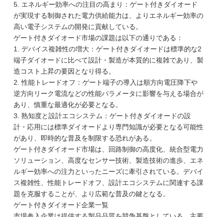
5. エネルギー効率への注目の高まり：ゲート付きダイオード
が実現する制御された電力供給能力は、よりエネルギー効率の
高い電子システムの開発に貢献している。
ゲート付きダイオード市場の課題は以下の通りである：
1. デバイス複雑性の増大：ゲート付きダイオードは標準的な2
端子ダイオードに比べて設計・製造が本質的に複雑であり、製
造コスト上昇の要因となり得る。
2. 性能トレードオフ：ゲート端子の導入は順方向電圧降下や
逆方向リーク電流などの性能パラメータに影響を与える場合が
あり、慎重な最適化が必要となる。
3. 熟知度と設計エコシステム：ゲート付きダイオードの設
計・応用には標準ダイオードより専門知識が必要となる可能性
があり、即時的な普及を制限する恐れがある。
ゲート付きダイオード市場は、回路制御の高度化、統合型電力
ソリューション、高度なセンサー技術、製造技術の進歩、エネ
ルギー効率への注力といったニーズに牽引されている。デバイ
ス複雑性、性能トレードオフ、設計エコシステムに関連する課
題を克服することが、より広範な普及の鍵となる。
ゲート付きダイオード企業一覧
市場参入企業は提供する製品品質を競争基盤としている。主要