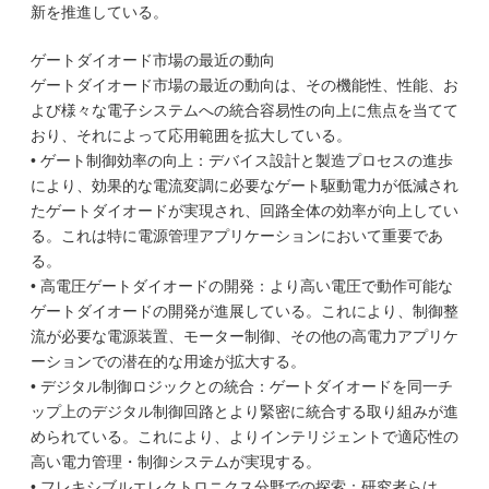
新を推進している。
ゲートダイオード市場の最近の動向
ゲートダイオード市場の最近の動向は、その機能性、性能、お
よび様々な電子システムへの統合容易性の向上に焦点を当てて
おり、それによって応用範囲を拡大している。
• ゲート制御効率の向上：デバイス設計と製造プロセスの進歩
により、効果的な電流変調に必要なゲート駆動電力が低減され
たゲートダイオードが実現され、回路全体の効率が向上してい
る。これは特に電源管理アプリケーションにおいて重要であ
る。
• 高電圧ゲートダイオードの開発：より高い電圧で動作可能な
ゲートダイオードの開発が進展している。これにより、制御整
流が必要な電源装置、モーター制御、その他の高電力アプリケ
ーションでの潜在的な用途が拡大する。
• デジタル制御ロジックとの統合：ゲートダイオードを同一チ
ップ上のデジタル制御回路とより緊密に統合する取り組みが進
められている。これにより、よりインテリジェントで適応性の
高い電力管理・制御システムが実現する。
• フレキシブルエレクトロニクス分野での探索：研究者らは、