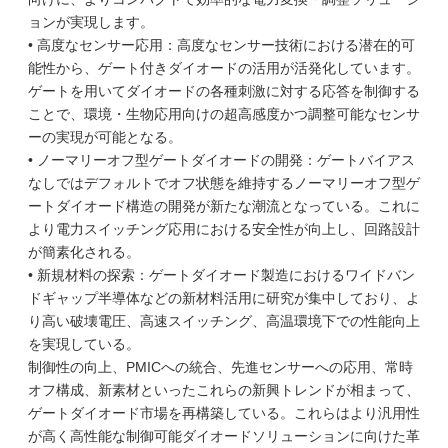
ョンが実現します。
• 高度なセンサー応用：高度なセンサー技術における潜在的可
能性から、ゲート付きダイオードの活用が活発化しています。
ゲートを用いてダイオードの各種刺激に対する応答を制御する
ことで、環境・生物応用向けの超高感度かつ調整可能なセンサ
ーの実現が可能となる。
• ノーマリーオフ型ゲートダイオードの開発：ゲートバイアス
なしではデフォルトでオフ状態を維持するノーマリーオフ型ゲ
ートダイオード構造の開発が新たな潮流となっている。これに
より電力スイッチング応用における安全性が向上し、回路設計
が簡素化される。
• 新規材料の探索：ゲートダイオード製造におけるワイドバン
ドギャップ半導体などの新材料活用に研究が集中しており、よ
り高い破壊電圧、高速スイッチング、高温環境下での性能向上
を実現している。
制御性の向上、PMICへの統合、先進センサーへの応用、常時
オフ構成、新素材といったこれらの新興トレンドが相まって、
ゲートダイオード市場を再構築している。これらはより汎用性
が高く高性能な制御可能ダイオードソリューションに向けた革