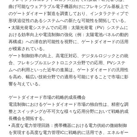
曲げ可能なウェアラブル電子機器向けにフレキシブル基板上で
のゲートダイオード製造を調査しており、インタラクティブで
形状追従性のあるシステムへの新たな可能性を開拓している。
• 太陽光発電システムでの応用：太陽光発電（PV）システムに
おける効率向上や電流制御の強化（例：太陽電池パネルの動的
再構成）への潜在的可能性を視野に、ゲートダイオードの活用
が模索されている。
ゲート制御効率の向上、高電圧対応、デジタルロジックとの統
合、フレキシブルエレクトロニクス分野での応用、PVシステ
ムへの利用といった近年の進展は、ゲートダイオードの汎用性
を高め、幅広い技術分野での適用を可能にすることで市場に影
響を与えている。
ゲートダイオード市場の戦略的成長機会
電流制御におけるゲートダイオード市場の独自性は、精密な調
整とスイッチングが不可欠な様々な応用分野において戦略的成
長機会を開拓する。
• 高度な電力管理回路：携帯機器における電力供給の微細制御
を実現する高度な電力管理ICに戦略的に活用でき、エネルギー