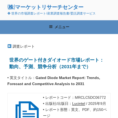
コ
(株)マーケットリサーチセンター
ン
❖ 世界の市場調査レポート/産業調査報告書/委託調査サービス
テ
ン
ツ
メニュー
へ
ス
キ
調査レポート
ッ
プ
世界のゲート付きダイオード市場レポート：
動向、予測、競争分析（2031年まで）
• 英文タイトル：
Gated Diode Market Report: Trends,
Forecast and Competitive Analysis to 2031
• レポートコード：MRCLC5DC06772
• 出版社/出版日：
Lucintel
/ 2025年9月
• レポート形態：英文、PDF、約150ペ
ージ