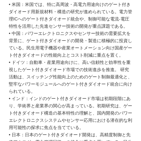
• 米国：米国では、特に高周波・高電力用途向けのゲート付き
ダイオード用新規材料・構造の研究が進められている。電力管
理ICへのゲート付きダイオード統合や、制御可能な電流-電圧
特性を活用した先進センサー技術の開発が重点課題である。
• 中国：パワーエレクトロニクスやセンサー技術の需要拡大を
背景に、ゲート付きダイオードの開発・製造に積極的に投資し
ている。民生用電子機器や産業オートメーション向け国産ゲー
ト付きダイオードの性能向上とコスト削減に重点を置く。
• ドイツ：自動車・産業用途向けに、高い信頼性と効率性を重
視したゲート付きダイオード市場での技術進歩を推進。 研究
活動は、スイッチング性能向上のためのゲート制御最適化と、
堅牢なパワーモジュールへのゲート付きダイオード統合に向け
られている。
• インド：インドのゲート付きダイオード市場は初期段階にあ
り、学術界と産業界の関心が高まっている。初期研究は、ゲー
ト付きダイオード構造の基本特性の理解と、国内開発のパワー
エレクトロニクスシステムやセンサー応用における潜在的な利
用可能性の探求に焦点を当てている。
• 日本：日本のゲート付きダイオード開発は、高精度制御と先