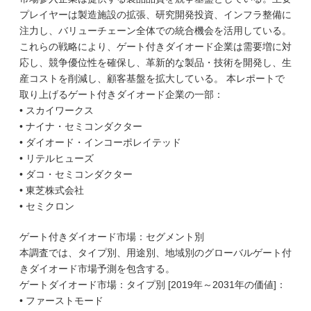
プレイヤーは製造施設の拡張、研究開発投資、インフラ整備に
注力し、バリューチェーン全体での統合機会を活用している。
これらの戦略により、ゲート付きダイオード企業は需要増に対
応し、競争優位性を確保し、革新的な製品・技術を開発し、生
産コストを削減し、顧客基盤を拡大している。 本レポートで
取り上げるゲート付きダイオード企業の一部：
• スカイワークス
• ナイナ・セミコンダクター
• ダイオード・インコーポレイテッド
• リテルヒューズ
• ダコ・セミコンダクター
• 東芝株式会社
• セミクロン
ゲート付きダイオード市場：セグメント別
本調査では、タイプ別、用途別、地域別のグローバルゲート付
きダイオード市場予測を包含する。
ゲートダイオード市場：タイプ別 [2019年～2031年の価値]：
• ファーストモード