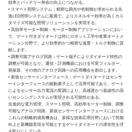
効率とバッテリー寿命の向上につながる。
• スマート照明システム：精密な調光や色制御が求められる先
進LED照明システムに最適で、よりエネルギー効率が高くカス
タマイズ可能な照明ソリューションを実現する。
• 高効率モーター制御：モーター制御アプリケーションにおい
て、ゲート付きダイオードは特にロボット工学や産業オートメ
ーション分野で、より効率的かつ精密な速度・トルク制御に貢
献します。
• 調整可能アナログ回路：ゲート端子によりダイオード特性の
調整が可能となり、通信・計測機器における可変フィルター、
発振器、その他のアナログ回路への応用機会を創出します。
• 新規センサーインターフェース：ゲートダイオードはセンサ
ーインターフェースの能動素子として活用可能であり、ゲート
によるセンサー出力電流の変調により、高感度かつ直線性の高
いセンシングシステムが実現される可能性がある。
先進的な電力管理、スマート照明、高効率モーター制御、調整
可能なアナログ回路、新規センサーインターフェースにおける
これらの戦略的成長機会は、多様な技術応用分野において性能
向上と新機能実現を可能とするゲートダイオードの潜在性を浮
き彫りにしている。