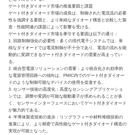
ゲート付きダイオード市場の推進要因と課題
ゲート付きダイオード市場の成長は、制御された電流流の必要
性を強調する要因と、より単純なダイオード構造と比較した製
造・性能関連の課題によって影響を受ける。
ゲート付きダイオード市場を牽引する要因は以下の通り：
1. 回路制御強化の必要性：多くの現代電子システムでは、単
純なダイオードでは電流制御が不十分であり、電流の流れを能
動的に変調できるゲート付きダイオードの需要が高まってい
る。
2. 統合型電源ソリューションの需要：より統合化され効率的
な電源管理回路への傾向は、PMIC内でのゲート付きダイオー
ドのような制御可能なデバイスの使用を促進する。
3. センサー技術の高度化：高度なセンシングアプリケーショ
ンでは、調整や変調が可能な能動素子が求められることが多
く、センサーインターフェースにおいてゲート付きダイオード
が魅力的である。
4. 半導体製造技術の進歩：リソグラフィーや材料堆積技術の
進展により、より精密で高性能なゲート付きダイオード構造の
実現が可能となった。