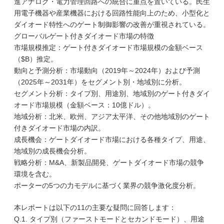
進アナログ・電力管理回路への統合に重点を置いている。民生
用電子機器や産業機器における回路性能向上のため、小型化と
ダイオード特性へのゲート制御影響の改善が重視されている。
グローバルゲート付きダイオード市場の特徴
市場規模推定：ゲート付きダイオード市場規模の金額ベース
（$B）推定。
動向と予測分析：市場動向（2019年～2024年）および予測
（2025年～2031年）をセグメント別・地域別に分析。
セグメント分析：タイプ別、用途別、地域別のゲート付きダイ
オード市場規模（金額ベース：10億ドル）。
地域分析：北米、欧州、アジア太平洋、その他地域別のゲート
付きダイオード市場の内訳。
成長機会：ゲートダイオード市場における各種タイプ、用途、
地域別の成長機会分析。
戦略分析：M&A、新製品開発、ゲートダイオード市場の競争
環境を含む。
ポーターの5つの力モデルに基づく業界の競争激化度分析。
本レポートは以下の11の主要な疑問に回答します：
Q.1. タイプ別（ファーストモードとセカンドモード）、用途