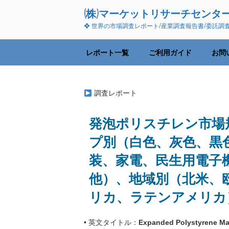
コ
(株)マーケットリサーチセンタ
ン
❖ 世界の市場調査レポート/産業調査報告書/委託調
テ
ン
ツ
レポート一覧
ご利用ガイド
お問
へ
ス
キ
調査レポート
ッ
プ
発泡ポリスチレン市場
プ別（白色、灰色、黒
装、家電、民生用電子
他）、地域別（北米、
リカ、ラテンアメリカ）予
• 英文タイトル：
Expanded Polystyrene Mark