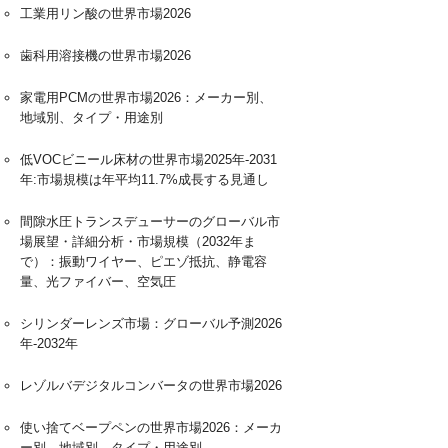
工業用リン酸の世界市場2026
歯科用溶接機の世界市場2026
家電用PCMの世界市場2026：メーカー別、
地域別、タイプ・用途別
低VOCビニール床材の世界市場2025年-2031
年:市場規模は年平均11.7%成長する見通し
間隙水圧トランスデューサーのグローバル市
場展望・詳細分析・市場規模（2032年ま
で）：振動ワイヤー、ピエゾ抵抗、静電容
量、光ファイバー、空気圧
シリンダーレンズ市場：グローバル予測2026
年-2032年
レゾルバデジタルコンバータの世界市場2026
使い捨てベープペンの世界市場2026：メーカ
ー別、地域別、タイプ・用途別