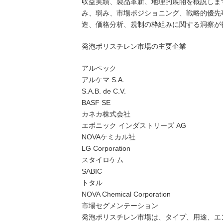
収益実績、製品革新、地理的展開を概説しま
み、弱み、市場ポジショニング、戦略的優先
造、価格分析、規制の枠組みに関する洞察が
発泡ポリスチレン市場の主要企業
アルペック
アルケマ S.A.
S.A.B. de C.V.
BASF SE
カネカ株式会社
エボニック インダストリーズ AG
NOVAケミカル社
LG Corporation
スタイロケム
SABIC
トタル
NOVA Chemical Corporation
市場セグメンテーション
発泡ポリスチレン市場は、タイプ、用途、エ