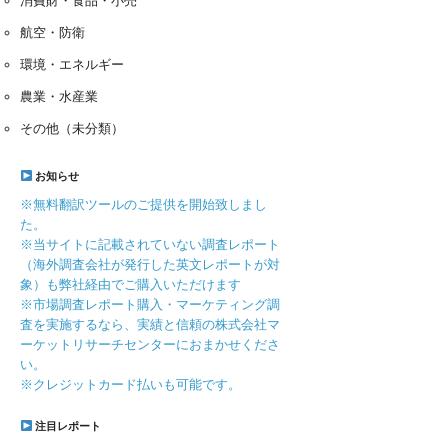
消費財・食品・小売
航空・防衛
環境・エネルギー
農業・水産業
その他（未分類）
お知らせ
※無料翻訳ツールのご提供を開始致しまし
た。
※当サイトに記載されていない調査レポート
（海外調査会社が発行した英文レポートが対
象）も弊社経由でご購入いただけます
※市場調査レポート購入・マーケティング調
査を実施するなら、実績と信頼の株式会社マ
ーケットリサーチセンターにおまかせくださ
い。
※クレジットカード払いも可能です。
注目レポート