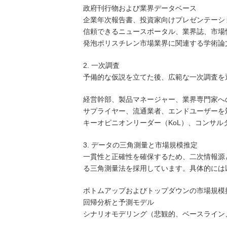
政府刊行物および業界データベース
企業年次報告書、投資家向けプレゼンテーシ
信頼できるニュースポータル、業界誌、市場
発泡ポリスチレン市場業界に関連する学術論
2. 一次調査
予備的な仮説を立てた後、広範な一次調査を
経営幹部、製品マネージャー、業界専門家へ
サプライヤー、流通業者、エンドユーザーを
キーオピニオンリーダー（KoL）、コンサ
3. データの三角測量と市場規模推定
一貫性と正確性を確保するため、二次情報源
る三角測量法を採用しています。具体的には
ボトムアップおよびトップダウンの市場規模
回帰分析と予測モデル
シナリオモデリング（悲観的、ベースライン