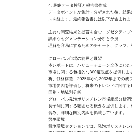
4. 最終データ検証と報告書作成
データポイントが集計・分析された後、結果
スを経ます。最終報告書には以下が含まれま
主要な調査結果と提言を含むエグゼクティブ
詳細なセグメンテーション分析と予測
理解を容易にするためのチャート、グラフ、
グローバル市場の範囲と展望
本レポートは、バリューチェーン全体にわた
市場に関する包括的な360度視点を提供し
析、価格構造、2025年から2033年まで
市場要因を評価し、将来のトレンドに関する
国別・地域別分析
グローバル発泡ポリスチレン市場産業分析調査
長予測に関する確固たる概要を提供します。
含み、詳細な国別内訳を掲載しています。
競争環境
競争環境セクションでは、発泡ポリスチレン