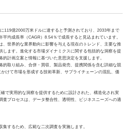
に119億2000万米ドルに達すると予測されており、2033年まで
に年平均成長率（CAGR）8.54％で成長すると見込まれています。
は、世界的な業界動向に影響を与える現在のトレンド、主要な推
供します。進化する市場ダイナミクスに関する包括的な洞察を提
略的計画立案と情報に基づいた意思決定を支援します。
略的取り組み、合併・買収、製品発売、提携関係を含む詳細な競
3年にかけて市場を形成する技術革新、サプライチェーンの混乱、価
決定に最も正確で実用的な洞察を提供するために設計された、構造化され実
調査プロセスは、データ整合性、透明性、ビジネスニーズへの適
収集するため、広範な二次調査を実施します。