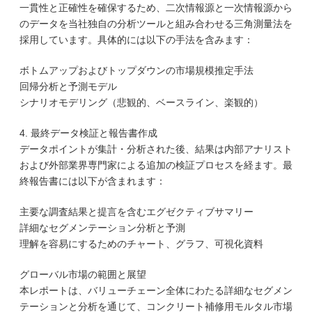
一貫性と正確性を確保するため、二次情報源と一次情報源から
のデータを当社独自の分析ツールと組み合わせる三角測量法を
採用しています。具体的には以下の手法を含みます：
ボトムアップおよびトップダウンの市場規模推定手法
回帰分析と予測モデル
シナリオモデリング（悲観的、ベースライン、楽観的）
4. 最終データ検証と報告書作成
データポイントが集計・分析された後、結果は内部アナリスト
および外部業界専門家による追加の検証プロセスを経ます。最
終報告書には以下が含まれます：
主要な調査結果と提言を含むエグゼクティブサマリー
詳細なセグメンテーション分析と予測
理解を容易にするためのチャート、グラフ、可視化資料
グローバル市場の範囲と展望
本レポートは、バリューチェーン全体にわたる詳細なセグメン
テーションと分析を通じて、コンクリート補修用モルタル市場