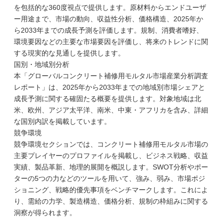
を包括的な360度視点で提供します。原材料からエンドユーザ
ー用途まで、市場の動向、収益性分析、価格構造、2025年か
ら2033年までの成長予測を評価します。規制、消費者嗜好、
環境要因などの主要な市場要因を評価し、将来のトレンドに関
する現実的な見通しを提供します。
国別・地域別分析
本「グローバルコンクリート補修用モルタル市場産業分析調査
レポート」は、2025年から2033年までの地域別市場シェアと
成長予測に関する確固たる概要を提供します。対象地域は北
米、欧州、アジア太平洋、南米、中東・アフリカを含み、詳細
な国別内訳を掲載しています。
競争環境
競争環境セクションでは、コンクリート補修用モルタル市場の
主要プレイヤーのプロファイルを掲載し、ビジネス戦略、収益
実績、製品革新、地理的展開を概説します。SWOT分析やポー
ターの5つの力などのツールを用いて、強み、弱み、市場ポジ
ショニング、戦略的優先事項をベンチマークします。これによ
り、需給の力学、製造構造、価格分析、規制の枠組みに関する
洞察が得られます。