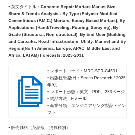
• 英文タイトル：
Concrete Repair Mortars Market Size,
Share & Trends Analysis : By Type (Polymer Modified
Cementitious (P.M.C.) Mortars, Epoxy Based Mortars), By
Applications (Hand/Troweling, Pouring, Spraying), By
Grade (Structural, Non-structural), By End-User (Building
and Carparks, Road Infrastructure, Utility, Marine) and By
Region(North America, Europe, APAC, Middle East and
Africa, LATAM) Forecasts, 2023-2031
• レポートコード：MRC-STR-C4531
• 出版社/出版日：
Straits Research
/ 2025
年9月
• レポート形態：英文、PDF、233ページ
• 納品方法：Eメール
• 産業分類：エンジニアリング製品・イン
フラ
• 販売価格（英語版、消費税別）