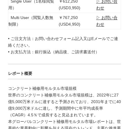
Single User（1名様閲覧
￥612,250
▷ お問い合
用）
(USD3,950)
わせ
Multi User（閲覧人数無
￥767,250
▷ お問い合
制限）
(USD4,950)
わせ
• ご注文方法：お問い合わせフォーム記入又はEメールでご連
絡ください。
• お支払方法：銀行振込（納品後、ご請求書送付）
レポート概要
コンクリート補修用モルタル市場規模
世界のコンクリート補修用モルタル市場規模は、2022年に27
億5,000万米ドルに達すると予測されており、2031年までに40
億9,000万米ドルに達し、予測期間中に年平均成長率
（CAGR）4.5％で成長すると見込まれています。
本グローバルコンクリート補修用モルタル市場レポートは、世
界的な業界動向に影響を与える現在のトレンド、主要な推進要