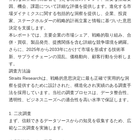
因、機会、課題について詳細な評価を提供します。進化する市
場ダイナミクスに関する包括的な洞察を提供し、企業、投資
家、ステークホルダーの戦略的計画立案と情報に基づいた意思
決定を支援します。
本レポートでは、主要企業の市場シェア、戦略的取り組み、合
併・買収、製品発売、提携関係を含む詳細な競争環境を網羅。
さらに、2025年から2033年にかけて市場を形成する技術革
新、サプライチェーンの混乱、価格動向、顧客行動を分析しま
す。
調査方法論
Straits Researchは、戦略的意思決定に最も正確で実用的な洞
察を提供するために設計された、構造化され実績のある調査手
法を採用しています。当社の調査プロセスは、データ整合性、
透明性、ビジネスニーズへの適合性を高い水準で保証します。
1. 二次調査
まず、信頼できるデータソースからの知見を収集するため、広
範な二次調査を実施します。