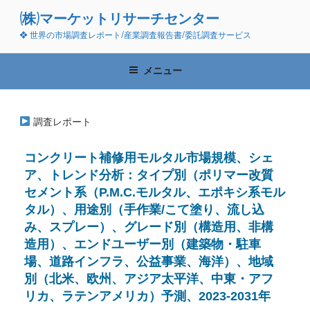
コ
(株)マーケットリサーチセンター
ン
❖ 世界の市場調査レポート/産業調査報告書/委託調査サービス
テ
ン
ツ
メニュー
へ
ス
キ
調査レポート
ッ
プ
コンクリート補修用モルタル市場規模、シェ
ア、トレンド分析：タイプ別（ポリマー改質
セメント系（P.M.C.モルタル、エポキシ系モル
タル）、用途別（手作業/こて塗り、流し込
み、スプレー）、グレード別（構造用、非構
造用）、エンドユーザー別（建築物・駐車
場、道路インフラ、公益事業、海洋）、地域
別（北米、欧州、アジア太平洋、中東・アフ
リカ、ラテンアメリカ）予測、2023-2031年