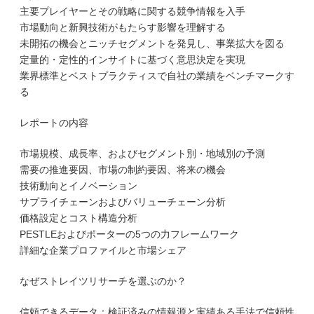
主要プレイヤーとその戦略に関する競争情報を入手
市場動向と新興技術がもたらす影響を理解する
未開拓の機会とニッチセグメントを発見し、事業拡大を図る
定量的・定性的インサイトに基づく意思決定を実現
業界標準とベストプラクティスで自社の業績をベンチマークす
る
レポートの内容
市場規模、成長率、およびセグメント別・地域別の予測
需要の推進要因、市場の制約要因、将来の機会
技術動向とイノベーション
サプライチェーンおよびバリューチェーン分析
価格設定とコスト構造分析
PESTLEおよびポーターの5つの力フレームワーク
詳細な企業プロファイルと市場シェア
なぜストレイツリサーチを選ぶのか？
信頼できるデータ：検証済みの情報源と実績ある手法で信頼性