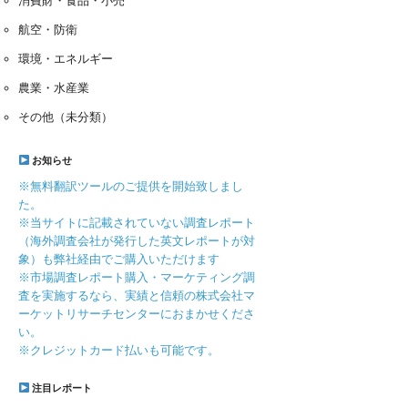
消費財・食品・小売
航空・防衛
環境・エネルギー
農業・水産業
その他（未分類）
お知らせ
※無料翻訳ツールのご提供を開始致しまし
た。
※当サイトに記載されていない調査レポート
（海外調査会社が発行した英文レポートが対
象）も弊社経由でご購入いただけます
※市場調査レポート購入・マーケティング調
査を実施するなら、実績と信頼の株式会社マ
ーケットリサーチセンターにおまかせくださ
い。
※クレジットカード払いも可能です。
注目レポート