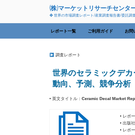
コ
(株)マーケットリサーチセンタ
ン
❖ 世界の市場調査レポート/産業調査報告書/委託調
テ
ン
ツ
レポート一覧
ご利用ガイド
お問
へ
ス
キ
調査レポート
ッ
プ
世界のセラミックデカー
動向、予測、競争分析
• 英文タイトル：
Ceramic Decal Market Rep
• レポ
• 出版
• レポ