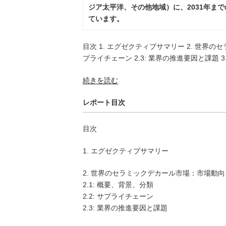
ジア太平洋、その他地域）に、2031年ま
ています。
目次 1. エグゼクティブサマリー 2. 世界のセ
プライチェーン 2.3: 業界の推進要因と課題 3
“世
続きを読む
界
レポート目次
の
セ
ラ
目次
ミ
ッ
1. エグゼクティブサマリー
ク
デ
2. 世界のセラミックデカール市場：市場動向
カ
2.1: 概要、背景、分類
ー
2.2: サプライチェーン
ル
2.3: 業界の推進要因と課題
市