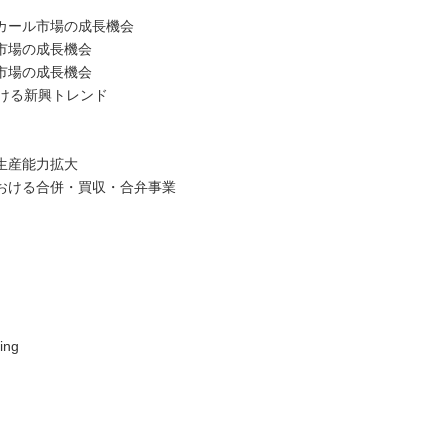
デカール市場の成長機会
ル市場の成長機会
ル市場の成長機会
おける新興トレンド
の生産能力拡大
場における合併・買収・合弁事業
ing