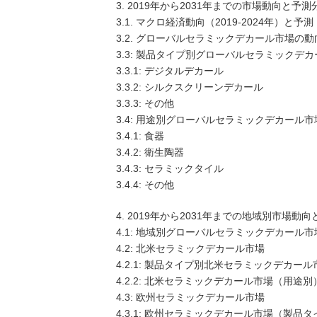
3. 2019年から2031年までの市場動向と予測
場
3.1. マクロ経済動向（2019-2024年）と予測（
レ
3.2. グローバルセラミックデカール市場の動向（
ポ
3.3: 製品タイプ別グローバルセラミックデ
ー
3.3.1: デジタルデカール
ト：
3.3.2: シルクスクリーンデカール
2031
3.3.3: その他
年
3.4: 用途別グローバルセラミックデカール市
ま
3.4.1: 食器
で
3.4.2: 衛生陶器
の
3.4.3: セラミックタイル
動
3.4.4: その他
向、
予
4. 2019年から2031年までの地域別市場動
測、
4.1: 地域別グローバルセラミックデカール市
競
4.2: 北米セラミックデカール市場
争
4.2.1: 製品タイプ別北米セラミックデカ
分
4.2.2: 北米セラミックデカール市場（用
析”
4.3: 欧州セラミックデカール市場
の
4.3.1: 欧州セラミックデカール市場（製