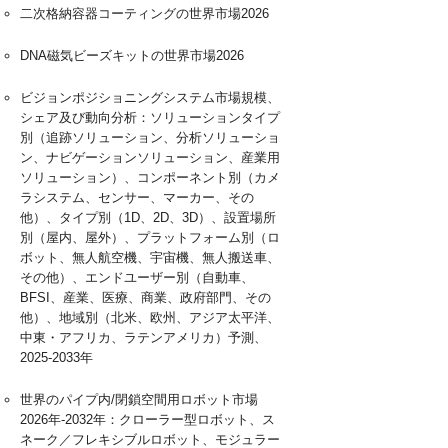
二次格納容器コーティングの世界市場2026
DNA磁気ビーズキットの世界市場2026
ビジョンポジショニングシステム市場規模、
シェア及び動向分析：ソリューションタイプ
別（追跡ソリューション、分析ソリューショ
ン、ナビゲーションソリューション、産業用
ソリューション）、コンポーネント別（カメ
ラシステム、センサー、マーカー、その
他）、タイプ別（1D、2D、3D）、設置場所
別（屋内、屋外）、プラットフォーム別（ロ
ボット、無人航空機、宇宙機、無人搬送車、
その他）、エンドユーザー別（自動車、
BFSI、産業、医療、商業、政府部門、その
他）、地域別（北米、欧州、アジア太平洋、
中東・アフリカ、ラテンアメリカ）予測、
2025-2033年
世界のパイプ内/閉鎖空間用ロボット市場
2026年-2032年：クローラー型ロボット、ス
ネーク／フレキシブルロボット、モジュラー