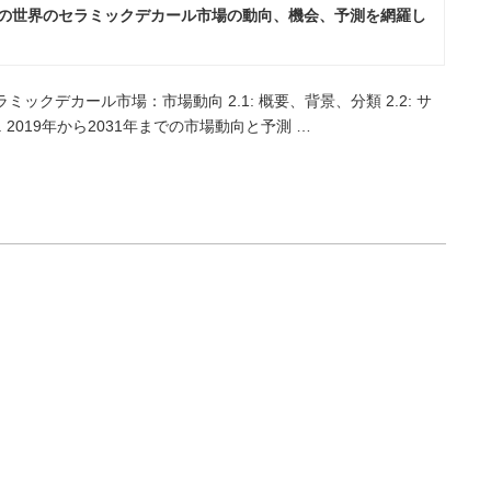
での世界のセラミックデカール市場の動向、機会、予測を網羅し
ラミックデカール市場：市場動向 2.1: 概要、背景、分類 2.2: サ
. 2019年から2031年までの市場動向と予測 …