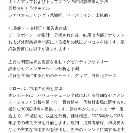
ボトムアップおよびトップダウンの市場規模推定手法
回帰分析と予測モデル
シナリオモデリング（悲観的、ベースライン、楽観的）
4. 最終データ検証と報告書作成
データポイントが集計・分析された後、結果は内部アナリスト
および外部業界専門家による追加の検証プロセスを経ます。最
終報告書には以下が含まれます：
主要な調査結果と提言を含むエグゼクティブサマリー
詳細なセグメンテーション分析と予測
理解を容易にするためのチャート、グラフ、可視化データ
グローバル市場の範囲と展望
本レポートは、バリューチェーン全体にわたる詳細なセグメン
テーションと分析を通じて、骨移植材・代替材市場に関する包
括的な360度視点を提供します。原材料からエンドユーザー用
途まで、市場動向、収益性分析、価格構造、2025年から2033
年までの成長予測を評価します。規制、消費者嗜好、環境要因
などの主要な市場要因を評価し、将来のトレンドに関する現実