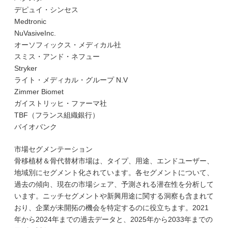
デピュイ・シンセス
Medtronic
NuVasiveInc.
オーソフィックス・メディカル社
スミス・アンド・ネフュー
Stryker
ライト・メディカル・グループ N.V
Zimmer Biomet
ガイストリッヒ・ファーマ社
TBF（フランス組織銀行）
バイオバンク
市場セグメンテーション
骨移植材＆骨代替材市場は、タイプ、用途、エンドユーザー、
地域別にセグメント化されています。各セグメントについて、
過去の傾向、現在の市場シェア、予測される潜在性を分析して
います。ニッチセグメントや新興用途に関する洞察も含まれて
おり、企業が未開拓の機会を特定するのに役立ちます。2021
年から2024年までの過去データと、2025年から2033年までの