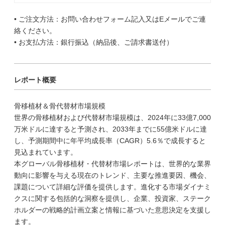
• ご注文方法：お問い合わせフォーム記入又はEメールでご連
絡ください。
• お支払方法：銀行振込（納品後、ご請求書送付）
レポート概要
骨移植材＆骨代替材市場規模
世界の骨移植材および代替材市場規模は、2024年に33億7,000
万米ドルに達すると予測され、2033年までに55億米ドルに達
し、予測期間中に年平均成長率（CAGR）5.6％で成長すると
見込まれています。
本グローバル骨移植材・代替材市場レポートは、世界的な業界
動向に影響を与える現在のトレンド、主要な推進要因、機会、
課題について詳細な評価を提供します。進化する市場ダイナミ
クスに関する包括的な洞察を提供し、企業、投資家、ステーク
ホルダーの戦略的計画立案と情報に基づいた意思決定を支援し
ます。