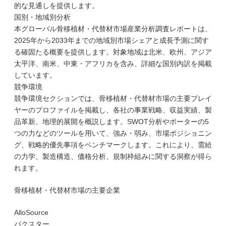
的な見通しを提供します。
国別・地域別分析
本グローバル骨移植材・代替材市場産業分析調査レポートは、
2025年から2033年までの地域別市場シェアと成長予測に関す
る確固たる概要を提供します。対象地域は北米、欧州、アジア
太平洋、南米、中東・アフリカを含み、詳細な国別内訳を掲載
しています。
競争環境
競争環境セクションでは、骨移植材・代替材市場の主要プレイ
ヤーのプロファイルを掲載し、各社の事業戦略、収益実績、製
品革新、地理的展開を概説します。SWOT分析やポーターの5
つの力などのツールを用いて、強み・弱み、市場ポジショニン
グ、戦略的優先事項をベンチマークします。これにより、需給
の力学、製造構造、価格分析、規制枠組みに関する洞察が得ら
れます。
骨移植材・代替材市場の主要企業
AlloSource
バクスター