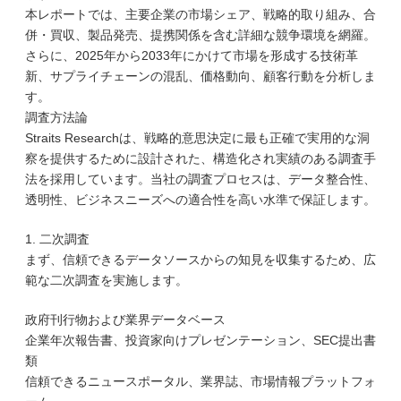
本レポートでは、主要企業の市場シェア、戦略的取り組み、合
併・買収、製品発売、提携関係を含む詳細な競争環境を網羅。
さらに、2025年から2033年にかけて市場を形成する技術革
新、サプライチェーンの混乱、価格動向、顧客行動を分析しま
す。
調査方法論
Straits Researchは、戦略的意思決定に最も正確で実用的な洞
察を提供するために設計された、構造化され実績のある調査手
法を採用しています。当社の調査プロセスは、データ整合性、
透明性、ビジネスニーズへの適合性を高い水準で保証します。
1. 二次調査
まず、信頼できるデータソースからの知見を収集するため、広
範な二次調査を実施します。
政府刊行物および業界データベース
企業年次報告書、投資家向けプレゼンテーション、SEC提出書
類
信頼できるニュースポータル、業界誌、市場情報プラットフォ