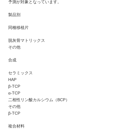
予測が対象となっています。
製品別
同種移植片
脱灰骨マトリックス
その他
合成
セラミックス
HAP
β-TCP
α-TCP
二相性リン酸カルシウム（BCP）
その他
β-TCP
複合材料