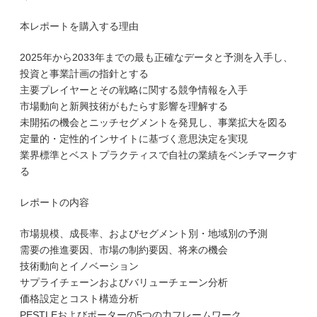
本レポートを購入する理由
2025年から2033年までの最も正確なデータと予測を入手し、
投資と事業計画の指針とする
主要プレイヤーとその戦略に関する競争情報を入手
市場動向と新興技術がもたらす影響を理解する
未開拓の機会とニッチセグメントを発見し、事業拡大を図る
定量的・定性的インサイトに基づく意思決定を実現
業界標準とベストプラクティスで自社の業績をベンチマークす
る
レポートの内容
市場規模、成長率、およびセグメント別・地域別の予測
需要の推進要因、市場の制約要因、将来の機会
技術動向とイノベーション
サプライチェーンおよびバリューチェーン分析
価格設定とコスト構造分析
PESTLEおよびポーターの5つの力フレームワーク