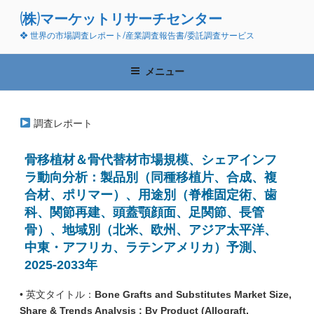
コ
(株)マーケットリサーチセンター
ン
❖ 世界の市場調査レポート/産業調査報告書/委託調査サービス
テ
ン
ツ
メニュー
へ
ス
キ
調査レポート
ッ
プ
骨移植材＆骨代替材市場規模、シェアインフ
ラ動向分析：製品別（同種移植片、合成、複
合材、ポリマー）、用途別（脊椎固定術、歯
科、関節再建、頭蓋顎顔面、足関節、長管
骨）、地域別（北米、欧州、アジア太平洋、
中東・アフリカ、ラテンアメリカ）予測、
2025-2033年
• 英文タイトル：
Bone Grafts and Substitutes Market Size,
Share & Trends Analysis : By Product (Allograft,