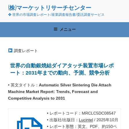
コ
(株)マーケットリサーチセンター
ン
❖ 世界の市場調査レポート/産業調査報告書/委託調査サービス
テ
ン
ツ
メニュー
へ
ス
キ
調査レポート
ッ
プ
世界の自動銀焼結ダイアタッチ装置市場レポ
ート：2031年までの動向、予測、競争分析
• 英文タイトル：
Automatic Silver Sintering Die Attach
Machine Market Report: Trends, Forecast and
Competitive Analysis to 2031
• レポートコード：MRCLC5DC08547
• 出版社/出版日：
Lucintel
/ 2025年10月
• レポート形態：英文、PDF、約150ペ