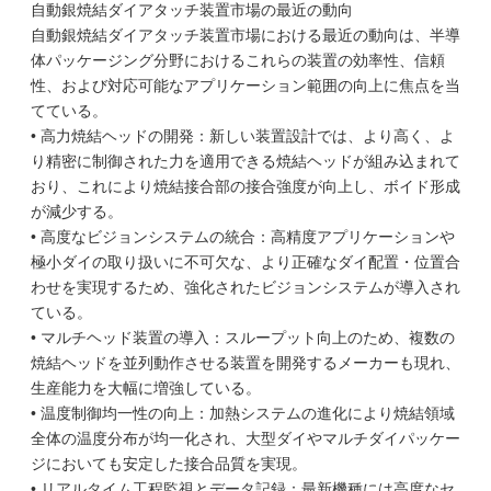
自動銀焼結ダイアタッチ装置市場の最近の動向
自動銀焼結ダイアタッチ装置市場における最近の動向は、半導
体パッケージング分野におけるこれらの装置の効率性、信頼
性、および対応可能なアプリケーション範囲の向上に焦点を当
てている。
• 高力焼結ヘッドの開発：新しい装置設計では、より高く、よ
り精密に制御された力を適用できる焼結ヘッドが組み込まれて
おり、これにより焼結接合部の接合強度が向上し、ボイド形成
が減少する。
• 高度なビジョンシステムの統合：高精度アプリケーションや
極小ダイの取り扱いに不可欠な、より正確なダイ配置・位置合
わせを実現するため、強化されたビジョンシステムが導入され
ている。
• マルチヘッド装置の導入：スループット向上のため、複数の
焼結ヘッドを並列動作させる装置を開発するメーカーも現れ、
生産能力を大幅に増強している。
• 温度制御均一性の向上：加熱システムの進化により焼結領域
全体の温度分布が均一化され、大型ダイやマルチダイパッケー
ジにおいても安定した接合品質を実現。
• リアルタイム工程監視とデータ記録：最新機種には高度なセ