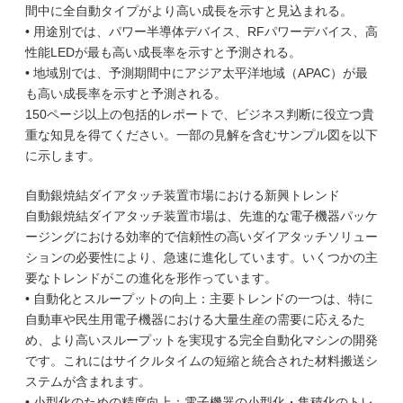
間中に全自動タイプがより高い成長を示すと見込まれる。
• 用途別では、パワー半導体デバイス、RFパワーデバイス、高
性能LEDが最も高い成長率を示すと予測される。
• 地域別では、予測期間中にアジア太平洋地域（APAC）が最
も高い成長率を示すと予測される。
150ページ以上の包括的レポートで、ビジネス判断に役立つ貴
重な知見を得てください。一部の見解を含むサンプル図を以下
に示します。
自動銀焼結ダイアタッチ装置市場における新興トレンド
自動銀焼結ダイアタッチ装置市場は、先進的な電子機器パッケ
ージングにおける効率的で信頼性の高いダイアタッチソリュー
ションの必要性により、急速に進化しています。いくつかの主
要なトレンドがこの進化を形作っています。
• 自動化とスループットの向上：主要トレンドの一つは、特に
自動車や民生用電子機器における大量生産の需要に応えるた
め、より高いスループットを実現する完全自動化マシンの開発
です。これにはサイクルタイムの短縮と統合された材料搬送シ
ステムが含まれます。
• 小型化のための精度向上：電子機器の小型化・集積化のトレ