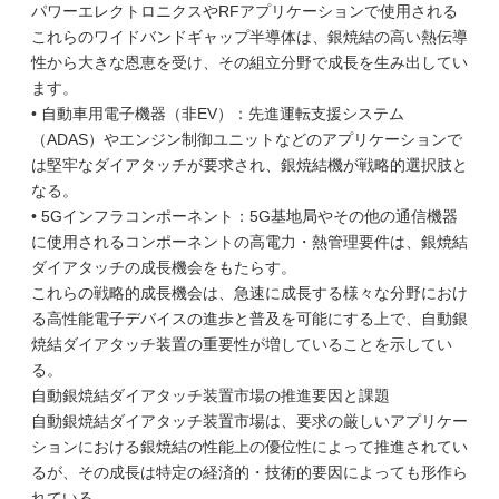
パワーエレクトロニクスやRFアプリケーションで使用される
これらのワイドバンドギャップ半導体は、銀焼結の高い熱伝導
性から大きな恩恵を受け、その組立分野で成長を生み出してい
ます。
• 自動車用電子機器（非EV）：先進運転支援システム
（ADAS）やエンジン制御ユニットなどのアプリケーションで
は堅牢なダイアタッチが要求され、銀焼結機が戦略的選択肢と
なる。
• 5Gインフラコンポーネント：5G基地局やその他の通信機器
に使用されるコンポーネントの高電力・熱管理要件は、銀焼結
ダイアタッチの成長機会をもたらす。
これらの戦略的成長機会は、急速に成長する様々な分野におけ
る高性能電子デバイスの進歩と普及を可能にする上で、自動銀
焼結ダイアタッチ装置の重要性が増していることを示してい
る。
自動銀焼結ダイアタッチ装置市場の推進要因と課題
自動銀焼結ダイアタッチ装置市場は、要求の厳しいアプリケー
ションにおける銀焼結の性能上の優位性によって推進されてい
るが、その成長は特定の経済的・技術的要因によっても形作ら
れている。