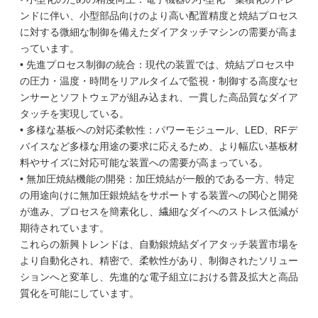
ンドに伴い、小型部品向けのより高い配置精度と焼結プロセス
に対する微細な制御を備えたダイアタッチマシンの需要が高ま
っています。
• 先進プロセス制御の統合：現代の装置では、焼結プロセス中
の圧力・温度・時間をリアルタイムで監視・制御する高度なセ
ンサーとソフトウェアが組み込まれ、一貫した高品質なダイア
タッチを実現している。
• 多様な基板への対応柔軟性：パワーモジュール、LED、RFデ
バイスなど多様な用途の要求に応えるため、より幅広い基板材
料やサイズに対応可能な装置への需要が高まっている。
• 無加圧焼結機能の開発：加圧焼結が一般的である一方、特定
の用途向けに無加圧銀焼結をサポートする装置への関心と開発
が進み、プロセスを簡素化し、繊細なダイへのストレス低減が
期待されています。
これらの新興トレンドは、自動銀焼結ダイアタッチ装置市場を
より自動化され、精密で、柔軟性があり、制御されたソリュー
ションへと変革し、先進的な電子組立における普及拡大と高品
質化を可能にしています。