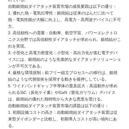
自動銀焼結ダイアタッチ装置市場の成長要因は以下の通り：
1. 優れた熱・電気伝導性：銀焼結は従来のはんだに比べて
熱・電気性能が大幅に向上し、高電力・高周波デバイスに不可
欠。
2. 高信頼性への需要：自動車、航空宇宙、パワーエレクトロ
ニクス分野では高信頼性ダイアタッチが求められ、銀焼結がこ
れを実現。
3. 小型化と高電力密度化：小型化・高出力化が進む電子デバ
イスには、銀焼結のような先進的なダイアタッチソリューショ
ンが不可欠である。
4. 厳格な環境規制：鉛フリー組立プロセスへの移行は、銀焼
結のような代替技術を採用する動きを後押ししている。
5. ワイドバンドギャップ半導体の普及拡大：高温動作が求め
られるSiC（炭化ケイ素）やGaN（窒化ガリウム）デバイス
は、銀焼結の優れた熱特性から大きな恩恵を受ける。
自動銀焼結ダイアタッチ装置市場の課題は以下の通り：
1. 初期設備コストの高さ：自動銀焼結ダイアタッチ装置は従
来型ダイボンダーと比較し、初期導入コストが高い傾向にあ
る。