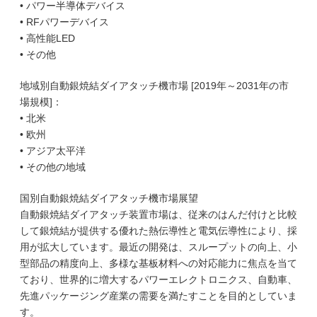
• パワー半導体デバイス
• RFパワーデバイス
• 高性能LED
• その他
地域別自動銀焼結ダイアタッチ機市場 [2019年～2031年の市
場規模]：
• 北米
• 欧州
• アジア太平洋
• その他の地域
国別自動銀焼結ダイアタッチ機市場展望
自動銀焼結ダイアタッチ装置市場は、従来のはんだ付けと比較
して銀焼結が提供する優れた熱伝導性と電気伝導性により、採
用が拡大しています。最近の開発は、スループットの向上、小
型部品の精度向上、多様な基板材料への対応能力に焦点を当て
ており、世界的に増大するパワーエレクトロニクス、自動車、
先進パッケージング産業の需要を満たすことを目的としていま
す。