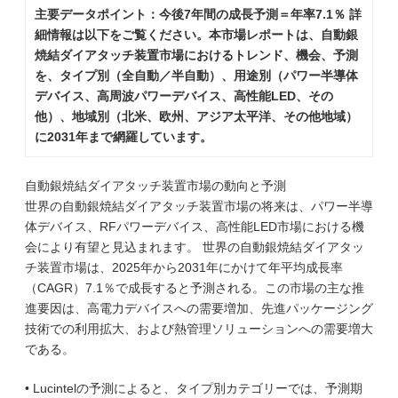
主要データポイント：今後7年間の成長予測＝年率7.1％ 詳
細情報は以下をご覧ください。本市場レポートは、自動銀
焼結ダイアタッチ装置市場におけるトレンド、機会、予測
を、タイプ別（全自動／半自動）、用途別（パワー半導体
デバイス、高周波パワーデバイス、高性能LED、その
他）、地域別（北米、欧州、アジア太平洋、その他地域）
に2031年まで網羅しています。
自動銀焼結ダイアタッチ装置市場の動向と予測
世界の自動銀焼結ダイアタッチ装置市場の将来は、パワー半導
体デバイス、RFパワーデバイス、高性能LED市場における機
会により有望と見込まれます。 世界の自動銀焼結ダイアタッ
チ装置市場は、2025年から2031年にかけて年平均成長率
（CAGR）7.1％で成長すると予測される。この市場の主な推
進要因は、高電力デバイスへの需要増加、先進パッケージング
技術での利用拡大、および熱管理ソリューションへの需要増大
である。
• Lucintelの予測によると、タイプ別カテゴリーでは、予測期