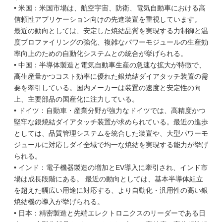
• 米国：米国市場は、航空宇宙、防衛、電気自動車における高
信頼性アプリケーション向けの先進装置を重視しています。
最近の動向としては、安定した焼結品質を実現する力制御と温
度プロファイリングの強化、複雑なパワーモジュールの生産効
率向上のための自動化システムとの統合が挙げられる。
• 中国：半導体製造と電気自動車生産の急速な拡大が特徴で、
高生産量かつコスト効率に優れた銀焼結ダイアタッチ装置の需
要を牽引している。国内メーカーは装置の速度と安定性の向
上、主要部品の国産化に注力している。
• ドイツ：自動車・産業分野が強力なドイツでは、高精度かつ
堅牢な銀焼結ダイアタッチ装置が求められている。最近の進歩
としては、品質管理システムを統合した装置や、大型パワーモ
ジュールに対応しダイ全域で均一な焼結を実現する能力が挙げ
られる。
• インド：電子機器製造の増加とEV導入に牽引され、インド市
場は成長段階にある。 最近の動向としては、基本半導体組立
を超えた幅広い用途に対応する、より自動化・汎用性の高い銀
焼結機の導入が挙げられる。
• 日本：精密製造と先端エレクトロニクスのリーダーである日