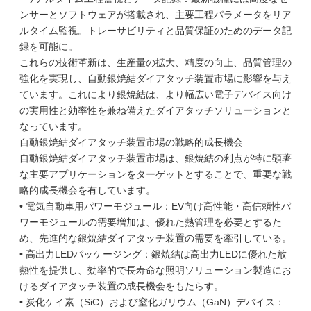
ンサーとソフトウェアが搭載され、主要工程パラメータをリア
ルタイム監視。トレーサビリティと品質保証のためのデータ記
録を可能に。
これらの技術革新は、生産量の拡大、精度の向上、品質管理の
強化を実現し、自動銀焼結ダイアタッチ装置市場に影響を与え
ています。これにより銀焼結は、より幅広い電子デバイス向け
の実用性と効率性を兼ね備えたダイアタッチソリューションと
なっています。
自動銀焼結ダイアタッチ装置市場の戦略的成長機会
自動銀焼結ダイアタッチ装置市場は、銀焼結の利点が特に顕著
な主要アプリケーションをターゲットとすることで、重要な戦
略的成長機会を有しています。
• 電気自動車用パワーモジュール：EV向け高性能・高信頼性パ
ワーモジュールの需要増加は、優れた熱管理を必要とするた
め、先進的な銀焼結ダイアタッチ装置の需要を牽引している。
• 高出力LEDパッケージング：銀焼結は高出力LEDに優れた放
熱性を提供し、効率的で長寿命な照明ソリューション製造にお
けるダイアタッチ装置の成長機会をもたらす。
• 炭化ケイ素（SiC）および窒化ガリウム（GaN）デバイス：