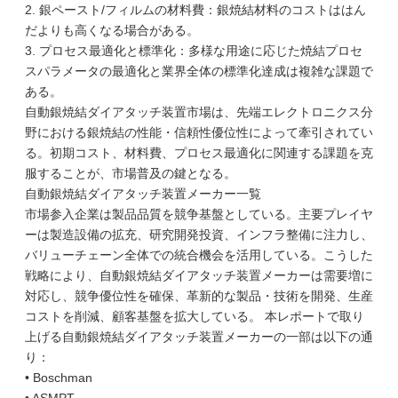
2. 銀ペースト/フィルムの材料費：銀焼結材料のコストははん
だよりも高くなる場合がある。
3. プロセス最適化と標準化：多様な用途に応じた焼結プロセ
スパラメータの最適化と業界全体の標準化達成は複雑な課題で
ある。
自動銀焼結ダイアタッチ装置市場は、先端エレクトロニクス分
野における銀焼結の性能・信頼性優位性によって牽引されてい
る。初期コスト、材料費、プロセス最適化に関連する課題を克
服することが、市場普及の鍵となる。
自動銀焼結ダイアタッチ装置メーカー一覧
市場参入企業は製品品質を競争基盤としている。主要プレイヤ
ーは製造設備の拡充、研究開発投資、インフラ整備に注力し、
バリューチェーン全体での統合機会を活用している。こうした
戦略により、自動銀焼結ダイアタッチ装置メーカーは需要増に
対応し、競争優位性を確保、革新的な製品・技術を開発、生産
コストを削減、顧客基盤を拡大している。 本レポートで取り
上げる自動銀焼結ダイアタッチ装置メーカーの一部は以下の通
り：
• Boschman