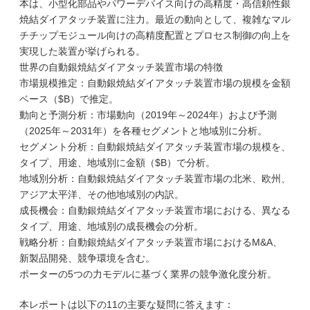
本は、小型化部品やパワーデバイス向けの高精度・高信頼性銀
焼結ダイアタッチ装置に注力。最近の動向として、複雑なマル
チチップモジュール向けの高精度配置とプロセス制御の向上を
実現した装置が挙げられる。
世界の自動銀焼結ダイアタッチ装置市場の特徴
市場規模推定：自動銀焼結ダイアタッチ装置市場の規模を金額
ベース（$B）で推定。
動向と予測分析：市場動向（2019年～2024年）および予測
（2025年～2031年）を各種セグメントと地域別に分析。
セグメント分析：自動銀焼結ダイアタッチ装置市場の規模を、
タイプ、用途、地域別に金額（$B）で分析。
地域別分析：自動銀焼結ダイアタッチ装置市場の北米、欧州、
アジア太平洋、その他地域別の内訳。
成長機会：自動銀焼結ダイアタッチ装置市場における、異なる
タイプ、用途、地域別の成長機会の分析。
戦略分析：自動銀焼結ダイアタッチ装置市場におけるM&A、
新製品開発、競争環境を含む。
ポーターの5つの力モデルに基づく業界の競争激化度分析。
本レポートは以下の11の主要な疑問に答えます：