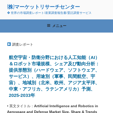
コ
(株)マーケットリサーチセンター
ン
❖ 世界の市場調査レポート/産業調査報告書/委託調査サービス
テ
ン
ツ
メニュー
へ
ス
キ
調査レポート
ッ
プ
航空宇宙・防衛分野における人工知能（AI）
＆ロボット市場規模、シェア及び動向分析：
提供形態別（ハードウェア、ソフトウェア、
サービス）、用途別（軍事、民間航空、宇
宙）、地域別（北米、欧州、アジア太平洋、
中東・アフリカ、ラテンアメリカ）予測、
2025-2033年
• 英文タイトル：
Artificial Intelligence and Robotics in
Aerospace and Defense Market Size, Share & Trends