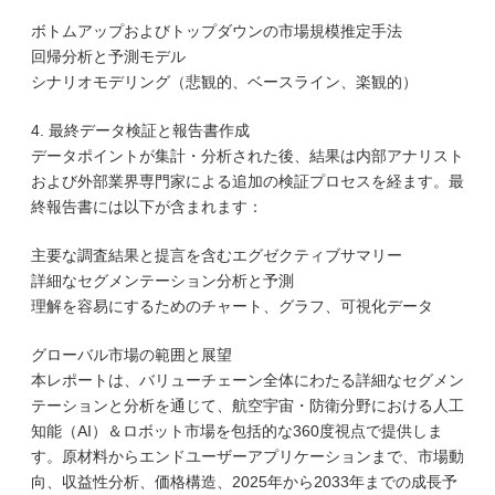
ボトムアップおよびトップダウンの市場規模推定手法
回帰分析と予測モデル
シナリオモデリング（悲観的、ベースライン、楽観的）
4. 最終データ検証と報告書作成
データポイントが集計・分析された後、結果は内部アナリスト
および外部業界専門家による追加の検証プロセスを経ます。最
終報告書には以下が含まれます：
主要な調査結果と提言を含むエグゼクティブサマリー
詳細なセグメンテーション分析と予測
理解を容易にするためのチャート、グラフ、可視化データ
グローバル市場の範囲と展望
本レポートは、バリューチェーン全体にわたる詳細なセグメン
テーションと分析を通じて、航空宇宙・防衛分野における人工
知能（AI）＆ロボット市場を包括的な360度視点で提供しま
す。原材料からエンドユーザーアプリケーションまで、市場動
向、収益性分析、価格構造、2025年から2033年までの成長予