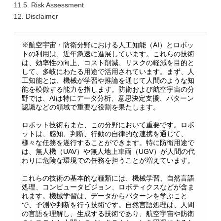
11.5. Risk Assessment
12. Disclaimer
※航空宇宙・防衛分野における人工知能（AI）とロボッ
トの利用は、近年急速に進展しています。これらの技術
は、効率性の向上、コスト削減、リスクの軽減を目的と
して、多岐にわたる用途で活用されています。まず、人
工知能とは、機械が学習や推論を通じて人間のような知
能を模倣する能力を指します。防衛および航空宇宙の分
野では、AIは特にデータ分析、意思決定支援、パターン
認識などの領域で重要な役割を果たします。
ロボット技術もまた、この分野において重要です。ロボ
ットは、感知、判断、行動の自律的な連携を通じて、
様々な任務を遂行することができます。特に防衛用途で
は、無人機（UAV）や無人地上車両（UGV）が人間の代
わりに危険な環境での任務を担うことが増えています。
これらの技術の基本的な種類には、機械学習、自然言語
処理、コンピュータビジョン、ロボティクスなどが含ま
れます。機械学習は、データからパターンを学ぶこと
で、予測や判断を行う技術です。自然言語処理は、人間
の言語を理解し、生成する技術であり、航空宇宙や防衛