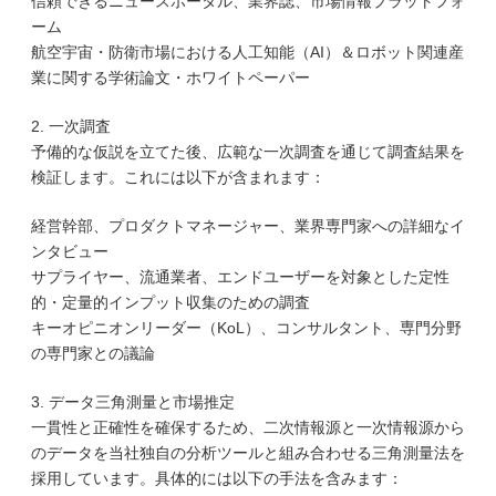
信頼できるニュースポータル、業界誌、市場情報プラットフォ
ーム
航空宇宙・防衛市場における人工知能（AI）＆ロボット関連産
業に関する学術論文・ホワイトペーパー
2. 一次調査
予備的な仮説を立てた後、広範な一次調査を通じて調査結果を
検証します。これには以下が含まれます：
経営幹部、プロダクトマネージャー、業界専門家への詳細なイ
ンタビュー
サプライヤー、流通業者、エンドユーザーを対象とした定性
的・定量的インプット収集のための調査
キーオピニオンリーダー（KoL）、コンサルタント、専門分野
の専門家との議論
3. データ三角測量と市場推定
一貫性と正確性を確保するため、二次情報源と一次情報源から
のデータを当社独自の分析ツールと組み合わせる三角測量法を
採用しています。具体的には以下の手法を含みます：