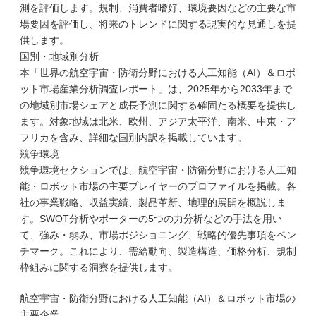
測を評価します。規制、消費者嗜好、環境要因などの主要な市
場要因を評価し、将来のトレンドに関する現実的な見通しを提
供します。
国別・地域別分析
本「世界の航空宇宙・防衛分野における人工知能（AI）＆ロボ
ット市場産業分析調査レポート」は、2025年から2033年まで
の地域別市場シェアと成長予測に関する確固たる概要を提供し
ます。対象地域は北米、欧州、アジア太平洋、南米、中東・ア
フリカを含み、詳細な国別内訳を掲載しています。
競争環境
競争環境セクションでは、航空宇宙・防衛分野における人工知
能・ロボット市場の主要プレイヤーのプロファイルを掲載。各
社の事業戦略、収益実績、製品革新、地理的展開を概説しま
す。SWOT分析やポーターの5つの力分析などの手法を用い
て、強み・弱み、市場ポジショニング、戦略的優先事項をベン
チマーク。これにより、需給動向、製造構造、価格分析、規制
枠組みに関する洞察を提供します。
航空宇宙・防衛分野における人工知能（AI）＆ロボット市場の
主要企業