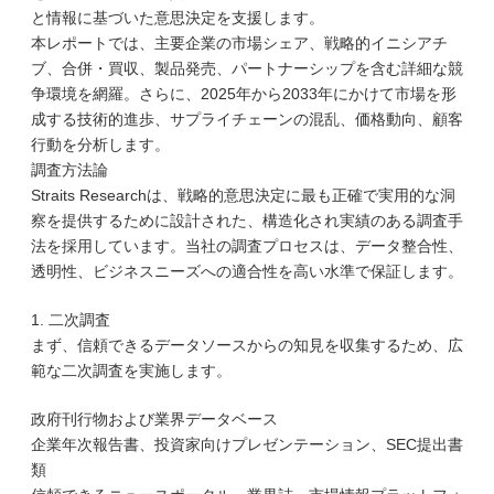
と情報に基づいた意思決定を支援します。
本レポートでは、主要企業の市場シェア、戦略的イニシアチ
ブ、合併・買収、製品発売、パートナーシップを含む詳細な競
争環境を網羅。さらに、2025年から2033年にかけて市場を形
成する技術的進歩、サプライチェーンの混乱、価格動向、顧客
行動を分析します。
調査方法論
Straits Researchは、戦略的意思決定に最も正確で実用的な洞
察を提供するために設計された、構造化され実績のある調査手
法を採用しています。当社の調査プロセスは、データ整合性、
透明性、ビジネスニーズへの適合性を高い水準で保証します。
1. 二次調査
まず、信頼できるデータソースからの知見を収集するため、広
範な二次調査を実施します。
政府刊行物および業界データベース
企業年次報告書、投資家向けプレゼンテーション、SEC提出書
類