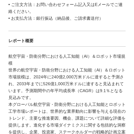
• ご注文方法：お問い合わせフォーム記入又はEメールでご連
絡ください。
• お支払方法：銀行振込（納品後、ご請求書送付）
レポート概要
航空宇宙・防衛分野における人工知能（AI）＆ロボット市場規
模
世界の航空宇宙・防衛分野における人工知能（AI）＆ロボット
市場規模は、2024年に240億2,000万米ドルに達すると予測さ
れ、2033年までに526億1,000万米ドルに達すると見込まれて
います。予測期間中の年平均成長率（CAGR）は9.1％となる
見込みです。
本グローバル航空宇宙・防衛分野における人工知能とロボット
工学市場レポートは、世界的な業界動向に影響を与える現在の
トレンド、主要な推進要因、機会、課題について詳細な評価を
提供します。進化する市場ダイナミクスに関する包括的な洞察
を提供し、企業、投資家、ステークホルダーの戦略的計画立案