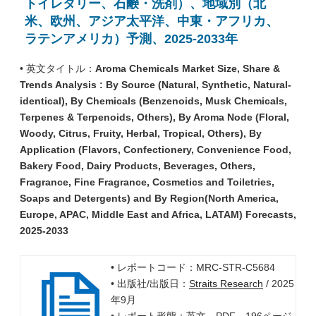
トイレタリー、石鹸・洗剤）、地域別（北
米、欧州、アジア太平洋、中東・アフリカ、
ラテンアメリカ）予測、2025-2033年
• 英文タイトル：
Aroma Chemicals Market Size, Share &
Trends Analysis : By Source (Natural, Synthetic, Natural-
identical), By Chemicals (Benzenoids, Musk Chemicals,
Terpenes & Terpenoids, Others), By Aroma Node (Floral,
Woody, Citrus, Fruity, Herbal, Tropical, Others), By
Application (Flavors, Confectionery, Convenience Food,
Bakery Food, Dairy Products, Beverages, Others,
Fragrance, Fine Fragrance, Cosmetics and Toiletries,
Soaps and Detergents) and By Region(North America,
Europe, APAC, Middle East and Africa, LATAM) Forecasts,
2025-2033
• レポートコード：MRC-STR-C5684
• 出版社/出版日：
Straits Research
/ 2025
年9月