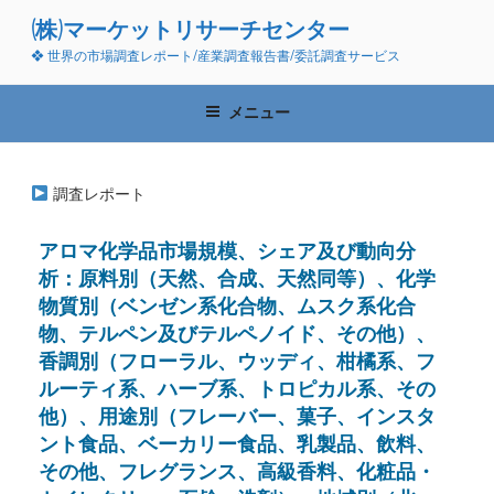
コ
(株)マーケットリサーチセンター
ン
❖ 世界の市場調査レポート/産業調査報告書/委託調査サービス
テ
ン
ツ
メニュー
へ
ス
キ
調査レポート
ッ
プ
アロマ化学品市場規模、シェア及び動向分
析：原料別（天然、合成、天然同等）、化学
物質別（ベンゼン系化合物、ムスク系化合
物、テルペン及びテルペノイド、その他）、
香調別（フローラル、ウッディ、柑橘系、フ
ルーティ系、ハーブ系、トロピカル系、その
他）、用途別（フレーバー、菓子、インスタ
ント食品、ベーカリー食品、乳製品、飲料、
その他、フレグランス、高級香料、化粧品・