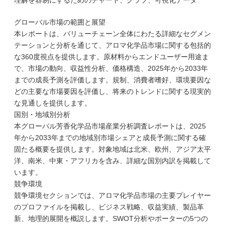
理解を容易にするためのチャート、グラフ、可視化データ
グローバル市場の範囲と展望
本レポートは、バリューチェーン全体にわたる詳細なセグメン
テーションと分析を通じて、アロマ化学品市場に関する包括的
な360度視点を提供します。原材料からエンドユーザー用途ま
で、市場の動向、収益性分析、価格構造、2025年から2033年
までの成長予測を評価します。規制、消費者嗜好、環境要因な
どの主要な市場要因を評価し、将来のトレンドに関する現実的
な見通しを提供します。
国別・地域別分析
本グローバル芳香化学品市場産業分析調査レポートは、2025
年から2033年までの地域別市場シェアと成長予測に関する確
固たる概要を提供します。対象地域は北米、欧州、アジア太平
洋、南米、中東・アフリカを含み、詳細な国別内訳を掲載して
います。
競争環境
競争環境セクションでは、アロマ化学品市場の主要プレイヤー
のプロファイルを掲載し、ビジネス戦略、収益実績、製品革
新、地理的展開を概説します。SWOT分析やポーターの5つの