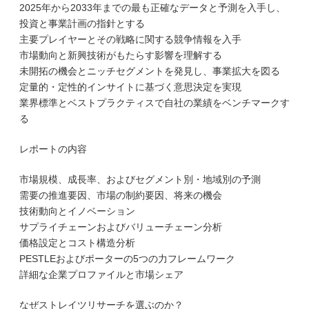
2025年から2033年までの最も正確なデータと予測を入手し、
投資と事業計画の指針とする
主要プレイヤーとその戦略に関する競争情報を入手
市場動向と新興技術がもたらす影響を理解する
未開拓の機会とニッチセグメントを発見し、事業拡大を図る
定量的・定性的インサイトに基づく意思決定を実現
業界標準とベストプラクティスで自社の業績をベンチマークす
る
レポートの内容
市場規模、成長率、およびセグメント別・地域別の予測
需要の推進要因、市場の制約要因、将来の機会
技術動向とイノベーション
サプライチェーンおよびバリューチェーン分析
価格設定とコスト構造分析
PESTLEおよびポーターの5つの力フレームワーク
詳細な企業プロファイルと市場シェア
なぜストレイツリサーチを選ぶのか？