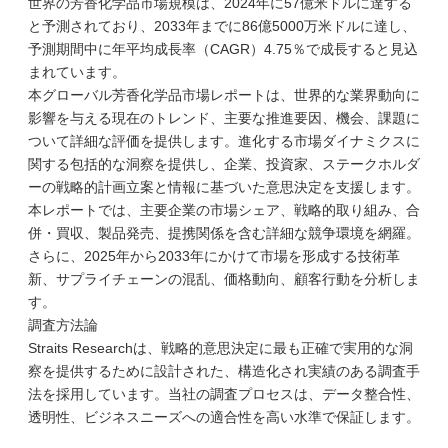
世界の芳香化学品市場規模は、2024年に57億米ドルに達する
と予測されており、2033年までに86億5000万米ドルに達し、
予測期間中に年平均成長率（CAGR）4.75％で成長すると見込
まれています。
本グローバル芳香化学品市場レポートは、世界的な業界動向に
影響を与える現在のトレンド、主要な推進要因、機会、課題に
ついて詳細な評価を提供します。進化する市場ダイナミクスに
関する包括的な洞察を提供し、企業、投資家、ステークホルダ
ーの戦略的計画立案と情報に基づいた意思決定を支援します。
本レポートでは、主要企業の市場シェア、戦略的取り組み、合
併・買収、製品発売、提携関係を含む詳細な競争環境を網羅。
さらに、2025年から2033年にかけて市場を形成する技術革
新、サプライチェーンの混乱、価格動向、顧客行動を分析しま
す。
調査方法論
Straits Researchは、戦略的意思決定に最も正確で実用的な洞
察を提供するために設計された、構造化され実績のある調査手
法を採用しています。当社の調査プロセスは、データ整合性、
透明性、ビジネスニーズへの適合性を高い水準で保証します。