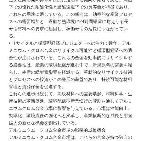
下での優れた耐酸化性と過酷環境下での長寿命が特徴であり、
これらの用途に適している。この傾向は、効率的な産業プロセ
スへの需要増加と、過酷な熱環境に24時間曝露に耐えうる長
寿命材料への要求に起因し、稼働寿命の延長につながってい
る。
• リサイクルと循環型経済プロジェクトへの注力：近年、アル
ミニウム・クロム合金のリサイクル可能性と循環型経済への適
合性が注目されている。これらの合金を効率的にリサイクルす
る必要性は、産業の環境配慮が進む中で、新規原料の需要を減
らし、生産の総炭素影響を軽減する。革新的なリサイクル技術
とプロセスへの投資がこの発展の基盤であり、持続可能な材料
管理と資源保全を促進する。
これらの進歩は総じて、高級材料への需要喚起、材料科学・生
産技術の革新促進、環境配慮型産業慣行の奨励を通じてアルミ
ニウムクロム合金市場に影響を与えている。市場は性能向上、
効率化、環境責任の強化へと変革し、産業横断的な成長と用途
拡大の新たな機会を創出している。
アルミニウム・クロム合金市場の戦略的成長機会
アルミニウム・クロム合金市場は、これらの合金が持つ独自の