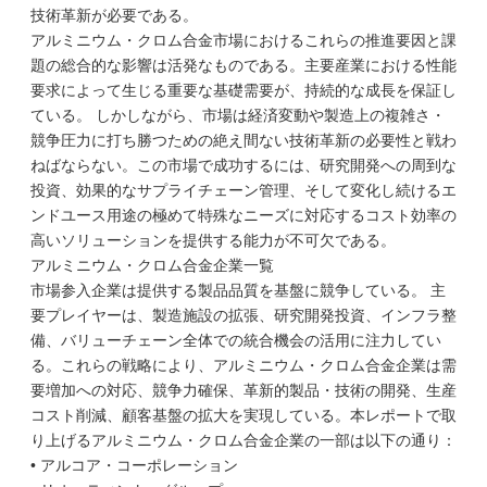
技術革新が必要である。
アルミニウム・クロム合金市場におけるこれらの推進要因と課
題の総合的な影響は活発なものである。主要産業における性能
要求によって生じる重要な基礎需要が、持続的な成長を保証し
ている。 しかしながら、市場は経済変動や製造上の複雑さ・
競争圧力に打ち勝つための絶え間ない技術革新の必要性と戦わ
ねばならない。この市場で成功するには、研究開発への周到な
投資、効果的なサプライチェーン管理、そして変化し続けるエ
ンドユース用途の極めて特殊なニーズに対応するコスト効率の
高いソリューションを提供する能力が不可欠である。
アルミニウム・クロム合金企業一覧
市場参入企業は提供する製品品質を基盤に競争している。 主
要プレイヤーは、製造施設の拡張、研究開発投資、インフラ整
備、バリューチェーン全体での統合機会の活用に注力してい
る。これらの戦略により、アルミニウム・クロム合金企業は需
要増加への対応、競争力確保、革新的製品・技術の開発、生産
コスト削減、顧客基盤の拡大を実現している。本レポートで取
り上げるアルミニウム・クロム合金企業の一部は以下の通り：
• アルコア・コーポレーション