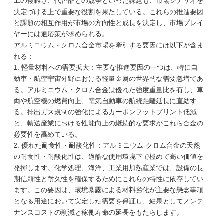
工の複雑さ、代替品との競争といった課題も、市場シナリオを
決定づける上で重要な役割を果たしている。これらの推進要因
と課題の相互作用が市場の方向性と成長を決定し、市場プレイ
ヤーには適応策が求められる。
アルミニウム・クロム合金市場を牽引する要因には以下が含ま
れる：
1. 軽量材料への需要拡大：主要な推進要因の一つは、特に自
動車・航空宇宙分野における軽量金属の世界的な需要急増であ
る。アルミニウム・クロム合金は優れた強度重量比を有し、車
両や航空機の燃費向上、電気自動車の航続距離延長に直結す
る。排出ガス規制の強化によるカーボンフットプリント低減
と、輸送産業における性能向上の継続的な要求がこれら合金の
必要性を高めている。
2. 優れた耐食性・耐酸化性：アルミニウム-クロム合金の天然
の耐食性・耐酸化性は、過酷な使用環境下で極めて高い価値を
発揮します。化学処理、海洋、工業用加熱産業では、設備の長
期信頼性と耐久性を確保するためにこれらの特性に依存してい
ます。この要因は、環境暴露による材料劣化が主要な懸念事項
となる用途において安定した需要を保証し、結果としてメンテ
ナンスコストの削減と稼働寿命の延長をもたらします。