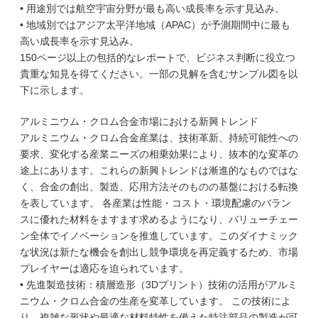
• 用途別では航空宇宙分野が最も高い成長率を示す見込み。
• 地域別ではアジア太平洋地域（APAC）が予測期間中に最も
高い成長率を示す見込み。
150ページ以上の包括的なレポートで、ビジネス判断に役立つ
貴重な知見を得てください。一部の見解を含むサンプル図を以
下に示します。
アルミニウム・クロム合金市場における新興トレンド
アルミニウム・クロム合金産業は、技術革新、持続可能性への
要求、変化する産業ニーズの相乗効果により、抜本的な変革の
途上にあります。これらの新興トレンドは漸進的なものではな
く、合金の創出、製造、応用方法そのものの基盤における転換
を表しています。 各産業は性能・コスト・環境配慮のバラン
スに優れた材料をますます求めるようになり、バリューチェー
ン全体でイノベーションを推進しています。このダイナミック
な状況は新たな機会を創出し競争環境を再定義するため、市場
プレイヤーは適応を迫られています。
• 先進製造技術：積層造形（3Dプリント）技術の活用がアルミ
ニウム・クロム合金の生産を変革しています。 この技術によ
り、複雑な形状や最適な材料特性を備えた特注部品の製造が可