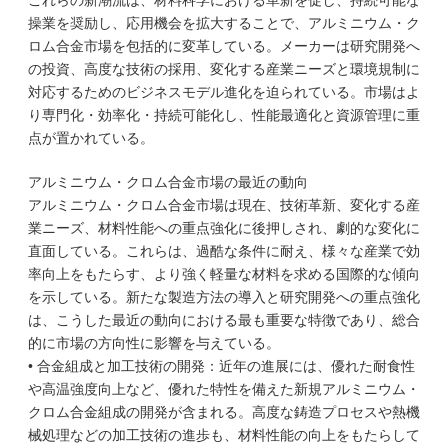
これらの新潮流は、材料科学における革新を促し、持続可能な
操業を奨励し、応用機会を拡大することで、アルミニウム・ク
ロム合金市場を包括的に変革している。メーカーは研究開発へ
の投資、高度な技術の採用、変化する産業ニーズと環境規制に
対応するためのビジネスモデル進化を迫られている。市場はよ
り専門化・効率化・持続可能化し、性能最適化と資源管理に重
点が置かれている。
アルミニウム・クロム合金市場の最近の動向
アルミニウム・クロム合金市場は現在、技術革新、変化する産
業ニーズ、材料性能への重点強化に後押しされ、劇的な変化に
直面している。これらは、過酷な条件に耐え、様々な産業で効
率向上をもたらす、より強く軽量な材料を求める国際的な傾向
を示している。新たな製造方法の導入と研究開発への重点強化
は、こうした最近の動向における最も重要な特徴であり、総合
的に市場の方向性に影響を与えている。
• 合金組成と加工技術の開発：近年の進展には、優れた耐食性
や高温強度向上など、優れた特性を備えた新規アルミニウム・
クロム合金組成の開発が含まれる。高度な鋳造プロセスや熱機
械処理などの加工技術の進歩も、材料性能の向上をもたらして