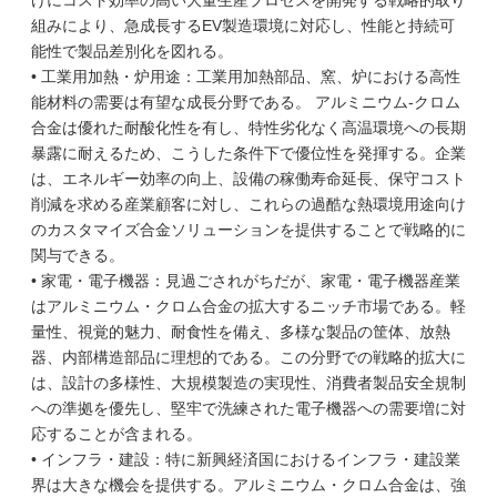
けにコスト効率の高い大量生産プロセスを開発する戦略的取り
組みにより、急成長するEV製造環境に対応し、性能と持続可
能性で製品差別化を図れる。
• 工業用加熱・炉用途：工業用加熱部品、窯、炉における高性
能材料の需要は有望な成長分野である。 アルミニウム-クロム
合金は優れた耐酸化性を有し、特性劣化なく高温環境への長期
暴露に耐えるため、こうした条件下で優位性を発揮する。企業
は、エネルギー効率の向上、設備の稼働寿命延長、保守コスト
削減を求める産業顧客に対し、これらの過酷な熱環境用途向け
のカスタマイズ合金ソリューションを提供することで戦略的に
関与できる。
• 家電・電子機器：見過ごされがちだが、家電・電子機器産業
はアルミニウム・クロム合金の拡大するニッチ市場である。軽
量性、視覚的魅力、耐食性を備え、多様な製品の筐体、放熱
器、内部構造部品に理想的である。この分野での戦略的拡大に
は、設計の多様性、大規模製造の実現性、消費者製品安全規制
への準拠を優先し、堅牢で洗練された電子機器への需要増に対
応することが含まれる。
• インフラ・建設：特に新興経済国におけるインフラ・建設業
界は大きな機会を提供する。アルミニウム・クロム合金は、強