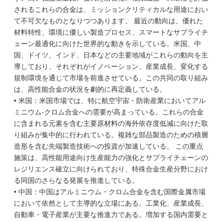
されるこれらの合金は、ミッションクリティカルな用途におい
て不可欠なものとなりつつあります。 最近の動向は、優れた
材料特性、環境に優しい製造プロセス、スマートなサプライチ
ェーン最適化に向けた世界的な動きを示している。米国、中
国、ドイツ、インド、日本などの主要地域がこれらの動向を主
導しており、それぞれがイノベーション、産業成長、変化する
規制環境を通じて市場を前進させている。この共同の取り組み
は、高性能合金の状況を劇的に再定義している。
• 米国：米国市場では、特に航空宇宙・防衛産業においてアル
ミニウム-クロム合金への需要が高まっている。これらの合金
に含まれる元素を含む主要原材料の海外依存度低減に向けた取
り組みが集中的に行われている。複雑な部品製造のための積層
造形を含む先端製造技術への投資が加速している。 この重点
施策は、高性能用途向け生産能力の強化とサプライチェーンの
レジリエンス確立に向けられており、特殊合金生産分野におけ
る同国のさらなる発展を推進している。
• 中国：中国はアルミニウム・クロム合金を含む国際金属市場
において依然として主導的な立場にある。工業化、産業成長、
自動車・電子産業が主要な推進力である。増加する国内需要と