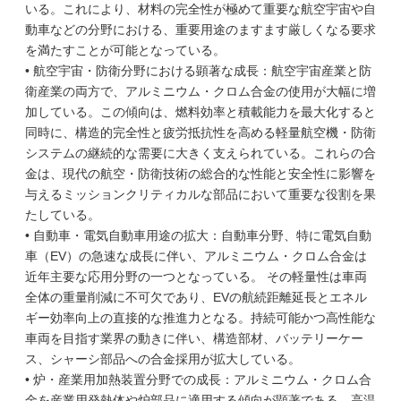
いる。これにより、材料の完全性が極めて重要な航空宇宙や自
動車などの分野における、重要用途のますます厳しくなる要求
を満たすことが可能となっている。
• 航空宇宙・防衛分野における顕著な成長：航空宇宙産業と防
衛産業の両方で、アルミニウム・クロム合金の使用が大幅に増
加している。この傾向は、燃料効率と積載能力を最大化すると
同時に、構造的完全性と疲労抵抗性を高める軽量航空機・防衛
システムの継続的な需要に大きく支えられている。これらの合
金は、現代の航空・防衛技術の総合的な性能と安全性に影響を
与えるミッションクリティカルな部品において重要な役割を果
たしている。
• 自動車・電気自動車用途の拡大：自動車分野、特に電気自動
車（EV）の急速な成長に伴い、アルミニウム・クロム合金は
近年主要な応用分野の一つとなっている。 その軽量性は車両
全体の重量削減に不可欠であり、EVの航続距離延長とエネル
ギー効率向上の直接的な推進力となる。持続可能かつ高性能な
車両を目指す業界の動きに伴い、構造部材、バッテリーケー
ス、シャーシ部品への合金採用が拡大している。
• 炉・産業用加熱装置分野での成長：アルミニウム・クロム合
金を産業用発熱体や炉部品に適用する傾向が顕著である。高温