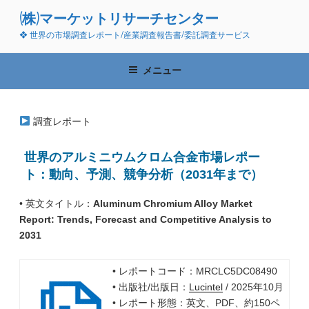
コ
(株)マーケットリサーチセンター
ン
❖ 世界の市場調査レポート/産業調査報告書/委託調査サービス
テ
ン
ツ
メニュー
へ
ス
キ
調査レポート
ッ
プ
世界のアルミニウムクロム合金市場レポー
ト：動向、予測、競争分析（2031年まで）
• 英文タイトル：
Aluminum Chromium Alloy Market
Report: Trends, Forecast and Competitive Analysis to
2031
• レポートコード：MRCLC5DC08490
• 出版社/出版日：
Lucintel
/ 2025年10月
• レポート形態：英文、PDF、約150ペ