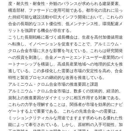
度・耐久性・耐食性・外観のバランスが求められる建築要素、
構造部材、ファサードに使用可能である。都市化の流れに沿っ
た持続可能な建設活動や巨大インフラ開発において、これらの
合金の長期的なコスト優位性、低メンテナンス性、環境配慮メ
リットを強調する機会が存在する。
こうした長期戦略に基づく成長機会は、生産を高付加価値用途
へ転換し、イノベーションを促進することで、アルミニウム・
クロム合金市場に大きな影響を与えている。これらは研究開発
への投資を刺激し、合金メーカーとエンドユーザー産業間のパ
ートナーシップを構築し、高成長産業地域への地理的拡大を推
進している。この多様化した需要は市場の安定性を高め、合金
特性と製造プロセスの継続的な改善を推進している。
アルミニウム・クロム合金市場の推進要因と課題
アルミニウム・クロム合金市場は、数多くの技術的、経済的、
規制上の推進要因がダイナミックに相互作用する対象である。
これらの力学を理解することは、関係者が市場を効果的にナビ
ゲートする上で重要である。 これらの先進合金への需要は、
ミッションクリティカルな用途でますます求められる優れた性
能によって牽引されている。しかし、原材料の入手可能性、加