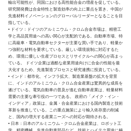
輸出可能性が、同国における高性能合金の増産を促している。
研究開発費は合金特性と製造効率の向上に重点を置き、中国が
先進材料イノベーションのグローバルリーダーとなることを目
指している。
• ドイツ：ドイツのアルミニウム・クロム合金市場は、精密工
学と高品質用途への高い関心が支配的である。自動車市場、特
に高級車・電気自動車セクターが主要な買い手であり、軽量か
つ強靭な材料を要求している。厳しい環境規制に対応するた
め、環境に優しい生産プロセスとリサイクルへの関心が高まっ
ている。 ドイツ企業は過酷な産業用途向けに合金の性能を最
大化するため、先進製造プロセスと研究連携に投資している。
• インド：都市化、インフラ拡大、製造業基盤の拡大を背景
に、インドのアルミニウム・クロム合金産業は驚異的な成長を
遂げている。電気自動車の普及が進む自動車産業は、軽量材料
需要の主要な牽引役の一つである。 政府の「メイク・イン・
インディア」政策は、金属・合金産業における国内製造と技術
革新を推進している。この重点施策により輸入依存度の削減
と、国内の増大する産業ニーズへの対応が期待される。
• 日本：日本のアルミニウム・クロム合金産業は、ロボット工
学、精密機械、先進自動車部品など、技術とハイテク用途に極