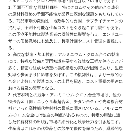
アルミニウム・クロム合金市場の課題は以下の通りである：
1. 予測不可能な原材料価格：特にクロムやその他の合金成分
の原材料価格の予測不能性が業界に深刻な課題をもたらしてい
る。商品市場の変動性、地政学的な要因、サプライチェーンの
混乱は、予測不可能な生産コストを引き起こす可能性がある。
この予測不能性は製造業者の収益性に影響を与え、エンドユー
ザーの価格戦略にも波及し、長期計画やコスト管理を困難にす
る。
2. 高度な製造・加工技術：アルミニウム・クロム合金の製造
には、特殊な設備と専門知識を要する複雑な工程が伴うことが
多く、精密な組成や所望の微細構造の実現が困難であり、生産
効率や歩留まりに影響を及ぼす。この複雑性は、より一般的な
合金と比較して製造コストの上昇を招き、コスト重視の用途に
おける普及の障壁となる。
3. 代替材料との競争：アルミニウム-クロム合金市場は、他の
特殊合金（例：ニッケル基超合金、チタン合金）や先進複合材
料といった高性能代替材料の脅威に晒されている。アルミニウ
ム-クロム合金には独自の利点があるものの、特定の用途に適
した代替材料の出現は市場の細分化と競争圧力を引き起こす。
生産者はこれらの代替品との競争で優位を保つため、継続的な