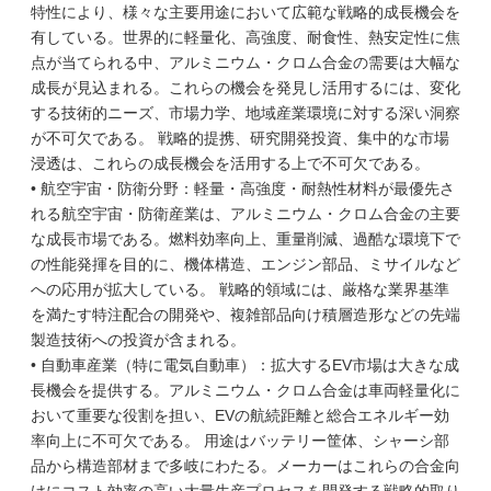
特性により、様々な主要用途において広範な戦略的成長機会を
有している。世界的に軽量化、高強度、耐食性、熱安定性に焦
点が当てられる中、アルミニウム・クロム合金の需要は大幅な
成長が見込まれる。これらの機会を発見し活用するには、変化
する技術的ニーズ、市場力学、地域産業環境に対する深い洞察
が不可欠である。 戦略的提携、研究開発投資、集中的な市場
浸透は、これらの成長機会を活用する上で不可欠である。
• 航空宇宙・防衛分野：軽量・高強度・耐熱性材料が最優先さ
れる航空宇宙・防衛産業は、アルミニウム・クロム合金の主要
な成長市場である。燃料効率向上、重量削減、過酷な環境下で
の性能発揮を目的に、機体構造、エンジン部品、ミサイルなど
への応用が拡大している。 戦略的領域には、厳格な業界基準
を満たす特注配合の開発や、複雑部品向け積層造形などの先端
製造技術への投資が含まれる。
• 自動車産業（特に電気自動車）：拡大するEV市場は大きな成
長機会を提供する。アルミニウム・クロム合金は車両軽量化に
おいて重要な役割を担い、EVの航続距離と総合エネルギー効
率向上に不可欠である。 用途はバッテリー筐体、シャーシ部
品から構造部材まで多岐にわたる。メーカーはこれらの合金向