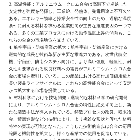
3. 高温性能：アルミニウム・クロム合金は高温下で卓越した
安定性と強度を発揮し、工業炉、発熱体、発電用途に不可欠で
ある。エネルギー効率と操業安全性の向上のため、過酷な温度
条件に耐える材料を求める産業動向が主要な推進要因の一つで
ある。多くの工業プロセスにおける動作温度上昇の傾向も、こ
れらの合金の市場地位を支えている。
4. 航空宇宙・防衛産業の拡大：航空宇宙・防衛産業における
継続的な成長と技術革新が主要な推進力である。次世代航空
機、宇宙船、防衛システム向けに、より高い強度、軽量性、耐
久性を要求される改良材料への需要がアルミニウム・クロム合
金の市場を牽引している。この産業における高付加価値用途と
長い製品ライフサイクルは、これらの高性能合金にとって安定
かつ拡大する市場を提供している。
5. 材料科学における技術開発：継続的な材料科学の研究開発
により、アルミニウム・クロム合金の特性は絶えず向上し、新
たな製造手法が導入されている。鋳造プロセスの改良、粉末冶
金、積層造形などの技術により、より複雑な形状と優れた材料
特性の実現が可能となった。こうした技術的進歩は合金の応用
範囲と機能性を拡大し、様々な産業での使用を促進している。