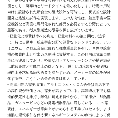
能となり、廃棄物とリードタイムを最小化します。特定の用途
向けに設計された新合金の組成設計を可能にし、反復的な設計
開発と迅速な試作を実現します。この方向性は、航空宇宙や医
療機器など高度に専門化された部品を必要とする分野にとって
重要であり、従来型製造の限界を押し広げています。
• 軽量化と燃費効率への焦点：軽量材料への絶え間ない追求
は、特に自動車・航空宇宙分野で顕著なトレンドである。アル
ミニウム・クロム合金は優れた強度重量比を有し、車両や航空
機の燃費向上と排出ガス削減に貢献する。この傾向は電気自動
車にも波及しており、軽量なバッテリーケーシングや構造部品
は航続距離と性能向上の鍵となる。 厳しい環境規制や輸送効
率向上を求める顧客需要を満たすため、メーカー間の競争が激
化する中、こうした合金の需要は拡大している。
• 高温用途の需要増加：アルミニウム・クロム合金は高温下で
の高性能が評価され、需要が高まっている。高温環境下でも構
造的安定性を維持し酸化に耐える特性から、工業用炉、加熱部
品、ガスタービンなどの発電機器部品に適している。 この需
要は、エネルギー効率向上が求められる工業プロセスや、より
過酷な運転条件を伴う新エネルギーシステムの創出によって促