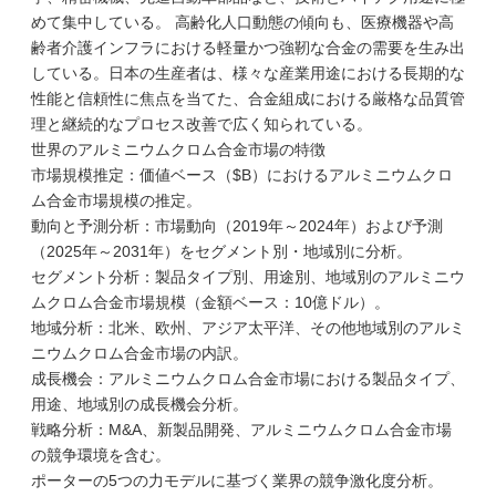
めて集中している。 高齢化人口動態の傾向も、医療機器や高
齢者介護インフラにおける軽量かつ強靭な合金の需要を生み出
している。日本の生産者は、様々な産業用途における長期的な
性能と信頼性に焦点を当てた、合金組成における厳格な品質管
理と継続的なプロセス改善で広く知られている。
世界のアルミニウムクロム合金市場の特徴
市場規模推定：価値ベース（$B）におけるアルミニウムクロ
ム合金市場規模の推定。
動向と予測分析：市場動向（2019年～2024年）および予測
（2025年～2031年）をセグメント別・地域別に分析。
セグメント分析：製品タイプ別、用途別、地域別のアルミニウ
ムクロム合金市場規模（金額ベース：10億ドル）。
地域分析：北米、欧州、アジア太平洋、その他地域別のアルミ
ニウムクロム合金市場の内訳。
成長機会：アルミニウムクロム合金市場における製品タイプ、
用途、地域別の成長機会分析。
戦略分析：M&A、新製品開発、アルミニウムクロム合金市場
の競争環境を含む。
ポーターの5つの力モデルに基づく業界の競争激化度分析。