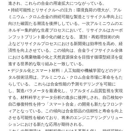
進され、これらの合金の用途拡大につながっている。
• 持続可能性とリサイクルへの注力：環境負荷の増大が、アル
ミニウム・クロム合金の持続可能な製造とリサイクル率向上に
向けた確固たる潮流を後押ししている。一次アルミニウムのエ
ネルギー集約的な生産プロセスにおいて、リサイクルはカーボ
ンフットプリント最小化の鍵となる。 選別・再処理技術の向
上などリサイクルプロセスにおける新開発は効率性を高め、経
済性を向上させている。この傾向は、合金ライフサイクル全体
における廃棄物最小化と天然資源保全を目指す循環型経済を促
進する世界的な取り組みと一致している。
• デジタル化とスマート材料：人工知能や機械学習などのデジ
タル技術活用は、アルミニウム・クロム合金市場に革命をもた
らしている。 これらは合金性能の予測モデリングを可能に
し、製造パラメータを最適化し、リアルタイム品質監視を実現
する。材料科学とデータ分析の進歩に後押しされ、自己検知や
自己修復特性を持つ「スマート合金」の開発も新たなフロンテ
ィアとなっている。この傾向は合金部品の信頼性と寿命を向上
させる可能性を秘めており、将来のエンジニアリングソリュー
ションにおける新たな応用が期待される。