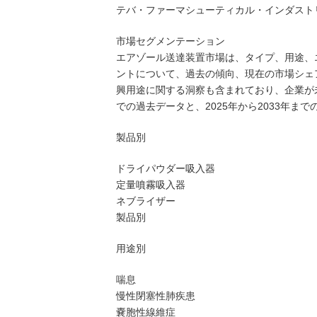
テバ・ファーマシューティカル・インダスト
市場セグメンテーション
エアゾール送達装置市場は、タイプ、用途、
ントについて、過去の傾向、現在の市場シェ
興用途に関する洞察も含まれており、企業が未
での過去データと、2025年から2033年ま
製品別
ドライパウダー吸入器
定量噴霧吸入器
ネブライザー
製品別
用途別
喘息
慢性閉塞性肺疾患
嚢胞性線維症