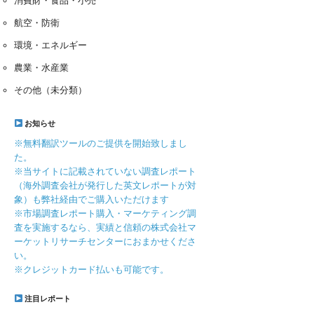
消費財・食品・小売
航空・防衛
環境・エネルギー
農業・水産業
その他（未分類）
お知らせ
※無料翻訳ツールのご提供を開始致しまし
た。
※当サイトに記載されていない調査レポート
（海外調査会社が発行した英文レポートが対
象）も弊社経由でご購入いただけます
※市場調査レポート購入・マーケティング調
査を実施するなら、実績と信頼の株式会社マ
ーケットリサーチセンターにおまかせくださ
い。
※クレジットカード払いも可能です。
注目レポート