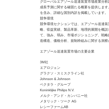
グローバルエアゾール送達装置市場産業分析調
成長予測に関する確固たる概要を提供します
を含み、詳細な国別内訳を掲載しています。
競争環境
競争環境セクションでは、エアゾール送達装
略、収益実績、製品革新、地理的展開を概説
て、強み、弱み、市場ポジショニング、戦略
造構造、価格分析、規制枠組みに関する洞察
エアゾール送達装置市場の主要企業
3M社
エアロジェン
グラクソ・スミスクライン社
Johnson & Johnson
ベクタラ・グループ
Koninklijke Philips N.V.
メルク・アンド・カンパニー社
メタリック・ツーク AG
レシーファームAB