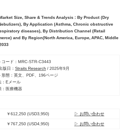
Market Size, Share & Trends Analysis : By Product (Dry
Nebulizers), By Application (Asthma, Chronic obstructive
espiratory diseases), By Distribution Channel (Retail
merce) and By Region(North America, Europe, APAC, Middle
-2033
トコード：MRC-STR-C3443
/出版日：
Straits Research
/ 2025年9月
ト形態：英文、PDF、196ページ
法：Eメール
分類：医療機器
￥612,250 (USD3,950)
▷ お問い合わせ
￥767,250 (USD4,950)
▷ お問い合わせ