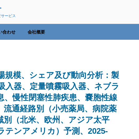
ー
査サービス
い合わせ
会社概要
場規模、シェア及び動向分析：製
吸入器、定量噴霧吸入器、ネブラ
息、慢性閉塞性肺疾患、嚢胞性線
、流通経路別（小売薬局、病院薬
域別（北米、欧州、アジア太平
テンアメリカ）予測、2025-