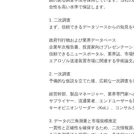
績のある調査手法を採用しています。当社の
合性を高い水準で保証します。
1. 二次調査
まず、信頼できるデータソースからの知見を
政府刊行物および業界データベース
企業年次報告書、投資家向けプレゼンテーシ
信頼できるニュースポータル、業界誌、市場
エアロゾル送達装置市場に関連する学術論文
2. 一次調査
予備的な仮説を立てた後、広範な一次調査を
経営幹部、製品マネージャー、業界専門家へ
サプライヤー、流通業者、エンドユーザーを
キーオピニオンリーダー（KoL）、コンサ
3. データの三角測量と市場規模推定
一貫性と正確性を確保するため、二次情報源