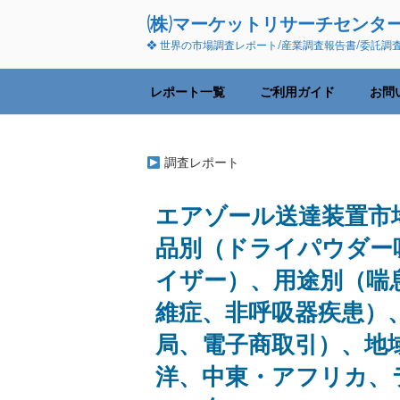
コ
(株)マーケットリサーチセンタ
ン
❖ 世界の市場調査レポート/産業調査報告書/委託調
テ
ン
ツ
レポート一覧
ご利用ガイド
お問
へ
ス
キ
調査レポート
ッ
プ
エアゾール送達装置市
品別（ドライパウダー
イザー）、用途別（喘
維症、非呼吸器疾患）
局、電子商取引）、地
洋、中東・アフリカ、ラ