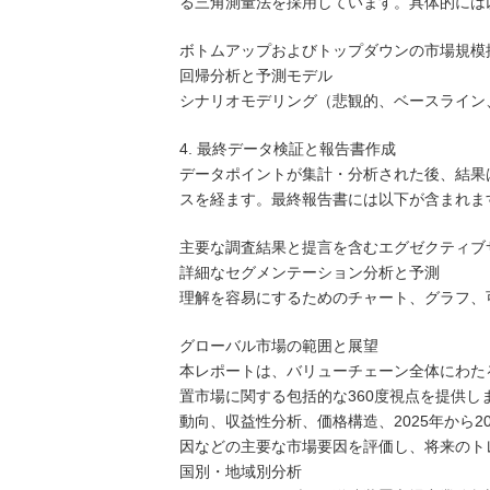
る三角測量法を採用しています。具体的には
ボトムアップおよびトップダウンの市場規模
回帰分析と予測モデル
シナリオモデリング（悲観的、ベースライン
4. 最終データ検証と報告書作成
データポイントが集計・分析された後、結果
スを経ます。最終報告書には以下が含まれま
主要な調査結果と提言を含むエグゼクティブ
詳細なセグメンテーション分析と予測
理解を容易にするためのチャート、グラフ、
グローバル市場の範囲と展望
本レポートは、バリューチェーン全体にわた
置市場に関する包括的な360度視点を提供
動向、収益性分析、価格構造、2025年から
因などの主要な市場要因を評価し、将来のト
国別・地域別分析