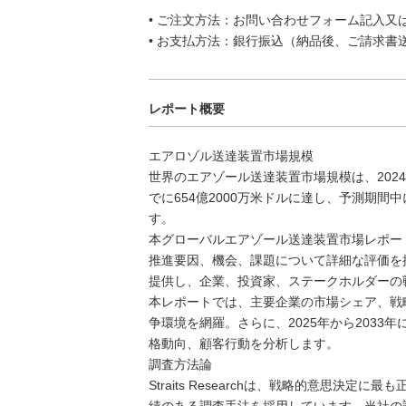
• ご注文方法：お問い合わせフォーム記入又
• お支払方法：銀行振込（納品後、ご請求書
レポート概要
エアロゾル送達装置市場規模
世界のエアゾール送達装置市場規模は、2024
でに654億2000万米ドルに達し、予測期間
す。
本グローバルエアゾール送達装置市場レポー
推進要因、機会、課題について詳細な評価を
提供し、企業、投資家、ステークホルダーの
本レポートでは、主要企業の市場シェア、戦
争環境を網羅。さらに、2025年から203
格動向、顧客行動を分析します。
調査方法論
Straits Researchは、戦略的意思